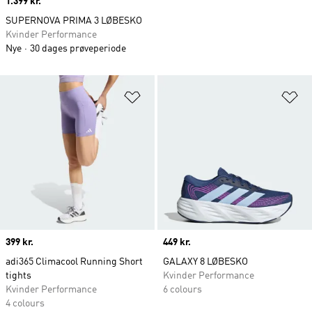
Price
1.399 kr.
SUPERNOVA PRIMA 3 LØBESKO
Kvinder Performance
Nye
30 dages prøveperiode
Føj til ønskeliste
Fø
Price
399 kr.
Price
449 kr.
adi365 Climacool Running Short
GALAXY 8 LØBESKO
tights
Kvinder Performance
Kvinder Performance
6 colours
4 colours