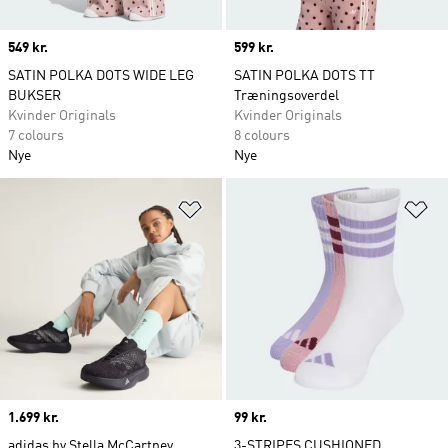
Price
549 kr.
Price
599 kr.
SATIN POLKA DOTS WIDE LEG
SATIN POLKA DOTS TT
BUKSER
Træningsoverdel
Kvinder Originals
Kvinder Originals
7 colours
8 colours
Nye
Nye
Føj til ønskeliste
Fø
Price
1.699 kr.
Price
99 kr.
adidas by Stella McCartney
3-STRIPES CUSHIONED