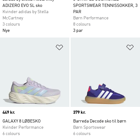
ADIZERO EVO SL sko
SPORTSWEAR TENNISSOKKER, 3
Kvinder adidas by Stella
PAR
McCartney
Børn Performance
3 colours
8 colours
Nye
3 par
Føj til ønskeliste
Fø
Price
449 kr.
Price
379 kr.
GALAXY 8 LØBESKO
Barreda Decode sko til børn
Kvinder Performance
Børn Sportswear
6 colours
6 colours