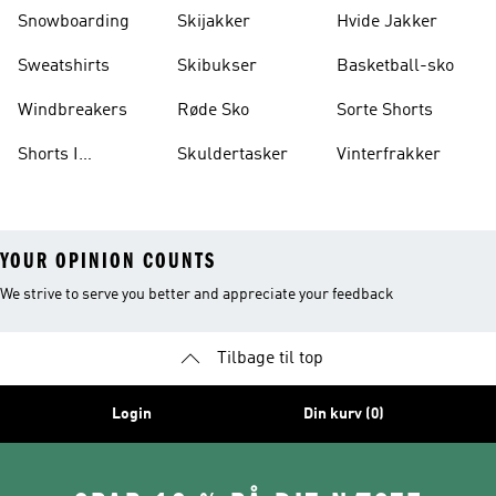
Vægtløftning
Snowboarding
Skijakker
Hvide Jakker
Sweatshirts
Skibukser
Basketball-sko
Windbreakers
Røde Sko
Sorte Shorts
Shorts I
Skuldertasker
Vinterfrakker
Knælængde
YOUR OPINION COUNTS
We strive to serve you better and appreciate your feedback
Tilbage til top
Login
Din kurv (0)