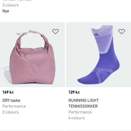
3 colours
Nye
Føj til ønskeliste
Fø
Price
169 kr.
Price
129 kr.
DRY taske
RUNNING LIGHT
Performance
TENNISSOKKER
2 colours
Performance
4 colours