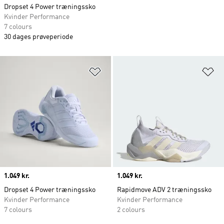
Dropset 4 Power træningssko
Kvinder Performance
7 colours
30 dages prøveperiode
Føj til ønskeliste
Fø
Price
1.049 kr.
Price
1.049 kr.
Dropset 4 Power træningssko
Rapidmove ADV 2 træningssko
Kvinder Performance
Kvinder Performance
7 colours
2 colours