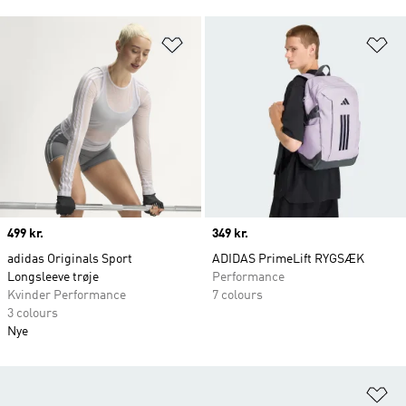
Føj til ønskeliste
Fø
Price
499 kr.
Price
349 kr.
adidas Originals Sport
ADIDAS PrimeLift RYGSÆK
Longsleeve trøje
Performance
Kvinder Performance
7 colours
3 colours
Nye
Fø