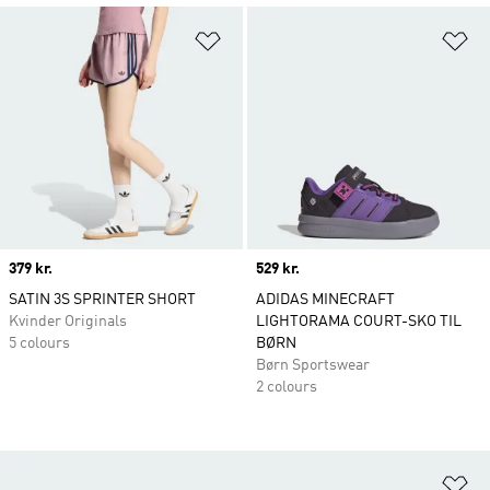
Føj til ønskeliste
Fø
Price
379 kr.
Price
529 kr.
SATIN 3S SPRINTER SHORT
ADIDAS MINECRAFT
Kvinder Originals
LIGHTORAMA COURT-SKO TIL
5 colours
BØRN
Børn Sportswear
2 colours
Fø