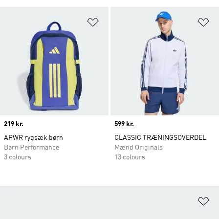
Føj til ønskeliste
Fø
Price
219 kr.
Price
599 kr.
APWR rygsæk børn
CLASSIC TRÆNINGSOVERDEL
Børn Performance
Mænd Originals
3 colours
13 colours
Fø