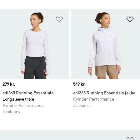
Føj til ønskeliste
Fø
Price
279 kr.
Price
549 kr.
adi365 Running Essentials
adi365 Running Essentials jakke
Longsleeve trøje
Kvinder Performance
Kvinder Performance
3 colours
3 colours
Fø