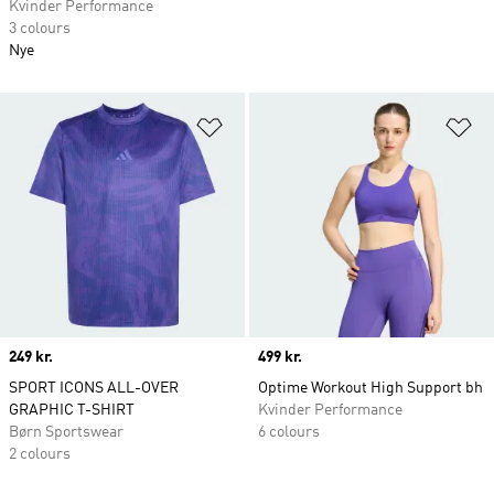
Kvinder Performance
3 colours
Nye
Føj til ønskeliste
Fø
Price
249 kr.
Price
499 kr.
SPORT ICONS ALL-OVER
Optime Workout High Support bh
GRAPHIC T-SHIRT
Kvinder Performance
Børn Sportswear
6 colours
2 colours