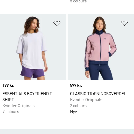
5 colours
Føj til ønskeliste
Fø
Price
199 kr.
Price
599 kr.
ESSENTIALS BOYFRIEND T-
CLASSIC TRÆNINGSOVERDEL
SHIRT
Kvinder Originals
Kvinder Originals
2 colours
7 colours
Nye