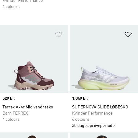
Kvinder Performance
4 colours
Føj til ønskeliste
Fø
Price
529 kr.
Price
1.049 kr.
Terrex Ax4r Mid vandresko
SUPERNOVA GLIDE LØBESKO
Børn TERREX
Kvinder Performance
4 colours
6 colours
30 dages prøveperiode