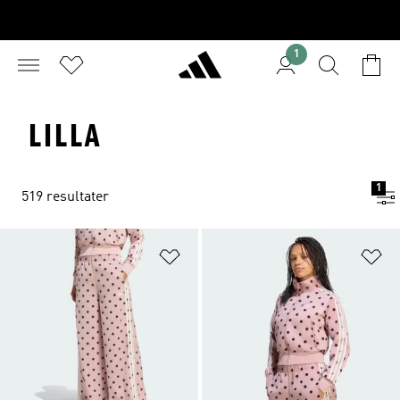
1
LILLA
1
519 resultater
Føj til ønskeliste
Fø