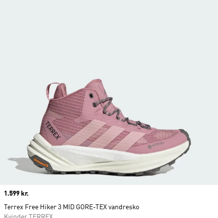
Price
1.599 kr.
Terrex Free Hiker 3 MID GORE-TEX vandresko
Kvinder TERREX