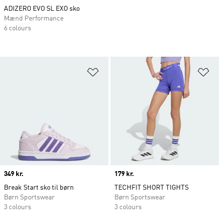
ADIZERO EVO SL EXO sko
Mænd Performance
6 colours
Føj til ønskeliste
Fø
Price
349 kr.
Price
179 kr.
Break Start sko til børn
TECHFIT SHORT TIGHTS
Børn Sportswear
Børn Sportswear
3 colours
3 colours