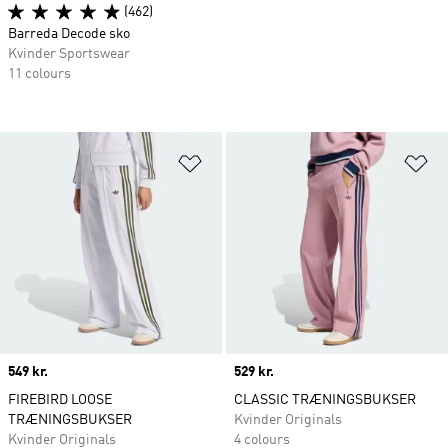
(462)
Barreda Decode sko
Kvinder Sportswear
11 colours
Føj til ønskeliste
Fø
Price
549 kr.
Price
529 kr.
FIREBIRD LOOSE
CLASSIC TRÆNINGSBUKSER
TRÆNINGSBUKSER
Kvinder Originals
Kvinder Originals
4 colours