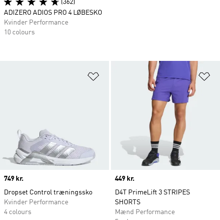
(362)
ADIZERO ADIOS PRO 4 LØBESKO
Kvinder Performance
10 colours
Føj til ønskeliste
Fø
Price
749 kr.
Price
449 kr.
Dropset Control træningssko
D4T PrimeLift 3 STRIPES
Kvinder Performance
SHORTS
4 colours
Mænd Performance