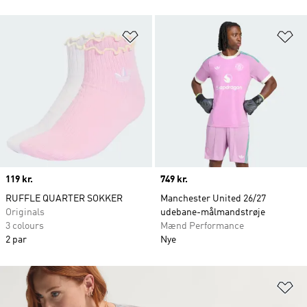
Føj til ønskeliste
Fø
Price
119 kr.
Price
749 kr.
RUFFLE QUARTER SOKKER
Manchester United 26/27
Originals
udebane-målmandstrøje
3 colours
Mænd Performance
2 par
Nye
Fø