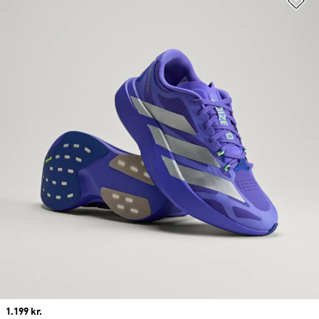
Price
1.199 kr.