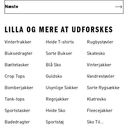
Næste
LILLA OG MERE AT UDFORSKES
Vinterfrakker
Hvide T-shirts
Rugbystøvler
Buksedragter
Sorte Bukser
Skatesko
Bæltetasker
Blå Sko
Vinterjakker
Crop Tops
Guldsko
Vandrestøvler
Bomberjakker
Usynlige Sokker
Sorte Rygsække
Tank-tops
Regnjakker
Klatresko
Sportstasker
Hvide Sko
Fleecejakker
Badedragter
Sportstøj
Sko Til