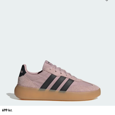
Price
699 kr.