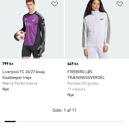
Føj til ønskeliste
Fø
Price
799 kr.
Price
649 kr.
Liverpool FC 26/27 Away
FIREBIRD LØS
Goalkeeper trøje
TRÆNINGSOVERDEL
Mænd Performance
Kvinder Originals
Nye
11 colours
Nye
Side: 1 af 11