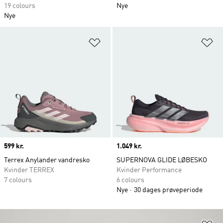
19 colours
Nye
Nye
Føj til ønskeliste
Fø
Price
599 kr.
Price
1.049 kr.
Terrex Anylander vandresko
SUPERNOVA GLIDE LØBESKO
Kvinder TERREX
Kvinder Performance
7 colours
6 colours
Nye
30 dages prøveperiode
Fø