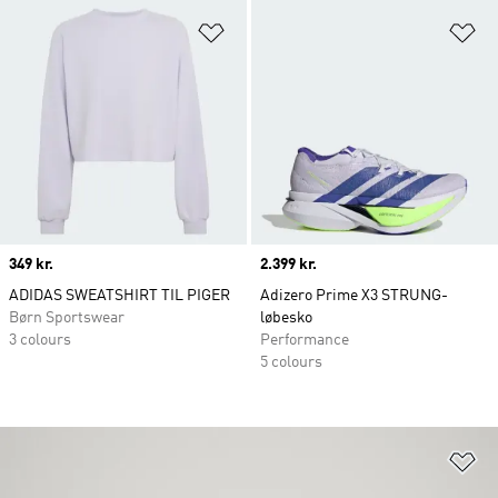
Føj til ønskeliste
Fø
Price
349 kr.
Price
2.399 kr.
ADIDAS SWEATSHIRT TIL PIGER
Adizero Prime X3 STRUNG-
Børn Sportswear
løbesko
3 colours
Performance
5 colours
Fø