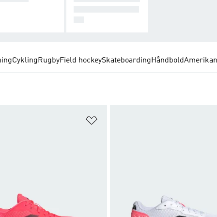
ER OG MEGET ME
RE
ing
Cykling
Rugby
Field hockey
Skateboarding
Håndbold
Amerikan
ste
Føj til ønskeliste