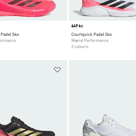
Price
649 kr.
 Padel Sko
Courtquick Padel Sko
ormance
Mænd Performance
2 colours
ste
Føj til ønskeliste