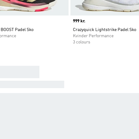
Price
999 kr.
 BOOST Padel Sko
Crazyquick Lightstrike Padel Sko
ormance
Kvinder Performance
3 colours