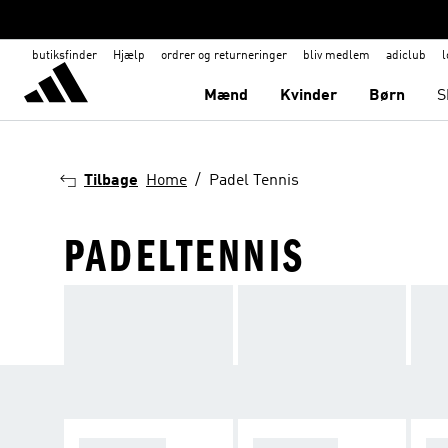
butiksfinder
Hjælp
ordrer og returneringer
bliv medlem
adiclub
l
Mænd
Kvinder
Børn
S
Tilbage
Home
Padel Tennis
PADELTENNIS
ALT PADEL
PADELSKO
PA