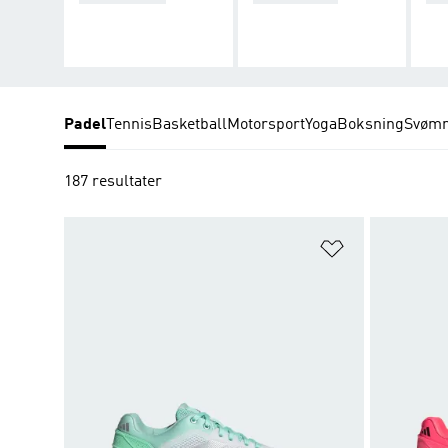
Padel
Tennis
Basketball
Motorsport
Yoga
Boksning
Svømn
187 resultater
Føj til ønskeli