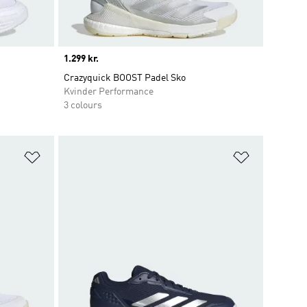
Price
1.299 kr.
Crazyquick BOOST Padel Sko
Kvinder Performance
3 colours
Føj til ønskeliste
Føj til ønsk