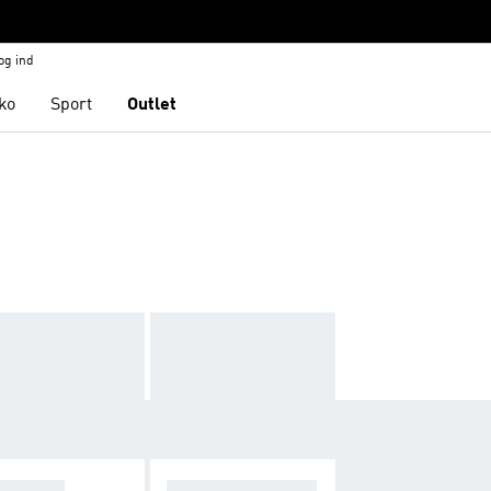
og ind
ko
Sport
Outlet
DELTØJ
PADELBAT, TASK