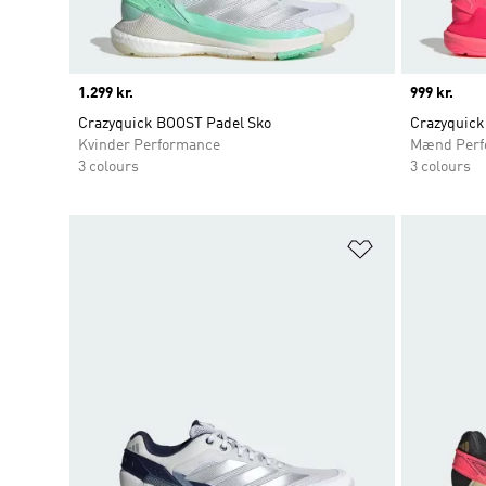
Price
1.299 kr.
Price
999 kr.
Crazyquick BOOST Padel Sko
Crazyquick
Kvinder Performance
Mænd Perf
3 colours
3 colours
Føj til ønskeli