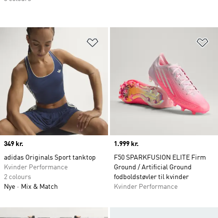
Føj til ønskeliste
Fø
Price
349 kr.
Price
1.999 kr.
adidas Originals Sport tanktop
F50 SPARKFUSION ELITE Firm
Kvinder Performance
Ground / Artificial Ground
2 colours
fodboldstøvler til kvinder
Nye
Mix & Match
Kvinder Performance