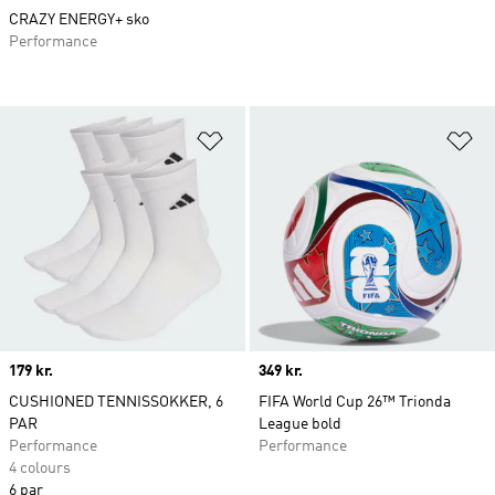
CRAZY ENERGY+ sko
Performance
Føj til ønskeliste
Fø
Price
179 kr.
Price
349 kr.
CUSHIONED TENNISSOKKER, 6
FIFA World Cup 26™ Trionda
PAR
League bold
Performance
Performance
4 colours
6 par