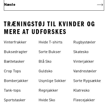
Næste
TRÆNINGSTØJ TIL KVINDER OG
MERE AT UDFORSKES
Vinterfrakker
Hvide T-shirts
Rugbystøvler
Buksedragter
Sorte Bukser
Skatesko
Bæltetasker
Blå Sko
Vinterjakker
Crop Tops
Guldsko
Vandrestøvler
Bomberjakker
Usynlige Sokker
Sorte Rygsække
Tank-tops
Regnjakker
Klatresko
Sportstasker
Hvide Sko
Fleecejakker