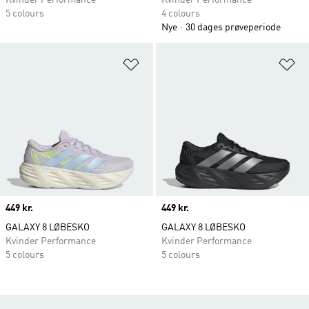
Kvinder Performance
Kvinder Performance
5 colours
4 colours
Nye
30 dages prøveperiode
Føj til ønskeliste
Fø
Price
449 kr.
Price
449 kr.
GALAXY 8 LØBESKO
GALAXY 8 LØBESKO
Kvinder Performance
Kvinder Performance
5 colours
5 colours