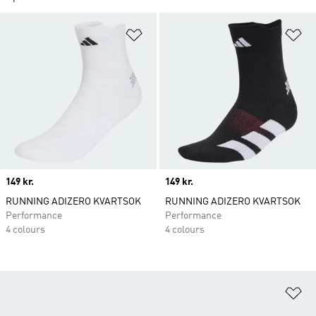
Føj til ønskeliste
Fø
Price
149 kr.
Price
149 kr.
RUNNING ADIZERO KVARTSOK
RUNNING ADIZERO KVARTSOK
Performance
Performance
4 colours
4 colours
Fø