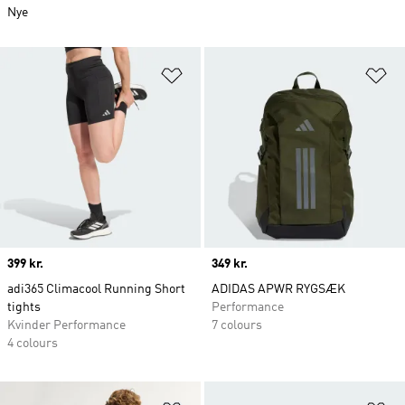
Nye
Føj til ønskeliste
Fø
Price
399 kr.
Price
349 kr.
adi365 Climacool Running Short
ADIDAS APWR RYGSÆK
tights
Performance
Kvinder Performance
7 colours
4 colours