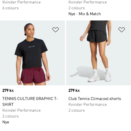
Kvinder Performance
Kvinder Performance
6 colours
2 colours
Nye
Mix & Match
Føj til ønskeliste
Fø
Price
279 kr.
Price
279 kr.
TENNIS CULTURE GRAPHIC T-
Club Tennis Climacool shorts
SHIRT
Kvinder Performance
Kvinder Performance
2 colours
2 colours
Nye