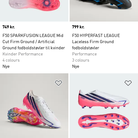
Price
749 kr.
Price
799 kr.
F50 SPARKFUSION LEAGUE Mid
F50 HYPERFAST LEAGUE
Cut Firm Ground / Artificial
Laceless Firm Ground
Ground fodboldstøvler til kvinder
fodboldstøvler
Kvinder Performance
Performance
4 colours
3 colours
Nye
Nye
Føj til ønskeliste
Fø