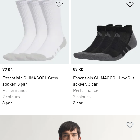
Føj til ønskeliste
Fø
Price
99 kr.
Price
89 kr.
Essentials CLIMACOOL Crew
Essentials CLIMACOOL Low Cut
sokker, 3 par
sokker, 3 par
Performance
Performance
2 colours
2 colours
3 par
3 par
Fø