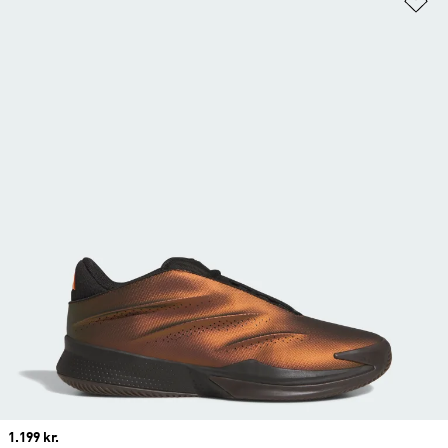
Price
1.199 kr.