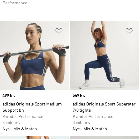
Performance
Føj til ønskeliste
Fø
Price
499 kr.
Price
549 kr.
adidas Originals Sport Medium
adidas Originals Sport Superstar
Support bh
7/8 tights
Kvinder Performance
Kvinder Performance
3 colours
3 colours
Nye
Mix & Match
Nye
Mix & Match