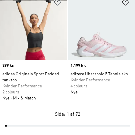
Føj til ønskeliste
Fø
Price
399 kr.
Price
1.199 kr.
adidas Originals Sport Padded
adizero Ubersonic 5 Tennis sko
tanktop
Kvinder Performance
Kvinder Performance
4 colours
2 colours
Nye
Nye
Mix & Match
Side: 1 af 72