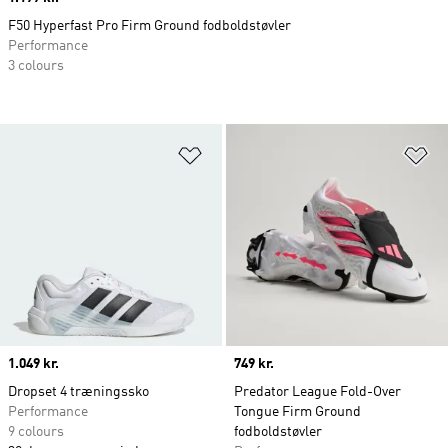
F50 Hyperfast Pro Firm Ground fodboldstøvler
Performance
3 colours
Føj til ønskeliste
Fø
Price
1.049 kr.
Price
749 kr.
Dropset 4 træningssko
Predator League Fold-Over
Performance
Tongue Firm Ground
9 colours
fodboldstøvler