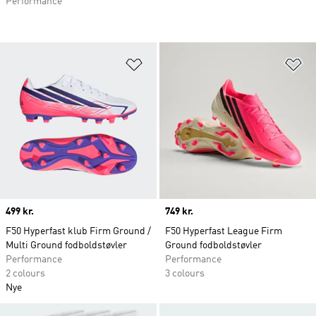
Performance
Føj til ønskeliste
Fø
Price
499 kr.
Price
749 kr.
F50 Hyperfast klub Firm Ground /
F50 Hyperfast League Firm
Multi Ground fodboldstøvler
Ground fodboldstøvler
Performance
Performance
2 colours
3 colours
Nye