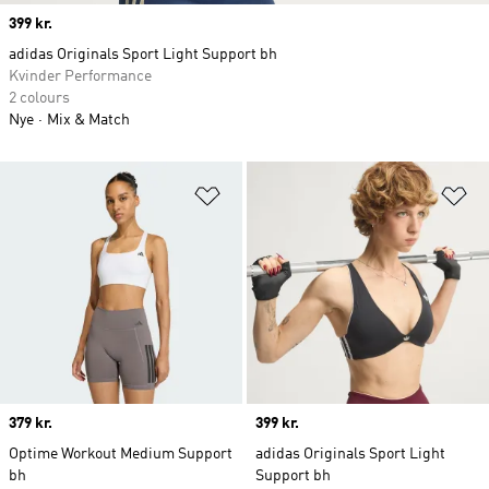
Price
399 kr.
adidas Originals Sport Light Support bh
Kvinder Performance
2 colours
Nye
Mix & Match
Føj til ønskeliste
Fø
Price
379 kr.
Price
399 kr.
Optime Workout Medium Support
adidas Originals Sport Light
bh
Support bh