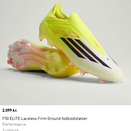
Price
2.099 kr.
F50 ELITE Laceless Firm Ground fodboldstøvler
Performance
3 colours