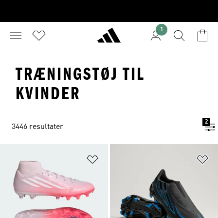
1
TRÆNINGSTØJ TIL
KVINDER
2
3446 resultater
Føj til ønskeliste
Fø