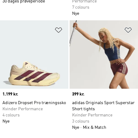
30 dages prøveperiode
Performance
7 colours
Nye
Føj til ønskeliste
Fø
Price
1.199 kr.
Price
399 kr.
Adizero Dropset Pro træningssko
adidas Originals Sport Superstar
Kvinder Performance
Short tights
4 colours
Kvinder Performance
Nye
3 colours
Nye
Mix & Match