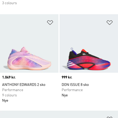
3 colours
Føj til ønskeliste
Fø
Price
1.049 kr.
Price
999 kr.
ANTHONY EDWARDS 2 sko
DON ISSUE 8 sko
Performance
Performance
9 colours
Nye
Nye
Fø