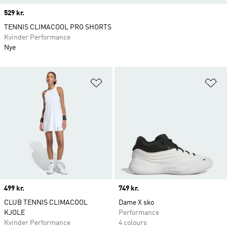
Price
529 kr.
TENNIS CLIMACOOL PRO SHORTS
Kvinder Performance
Nye
Føj til ønskeliste
Fø
Price
499 kr.
Price
749 kr.
CLUB TENNIS CLIMACOOL
Dame X sko
KJOLE
Performance
Kvinder Performance
4 colours