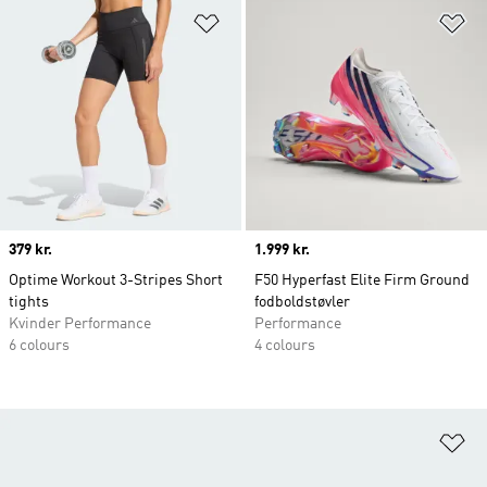
Føj til ønskeliste
Fø
Price
379 kr.
Price
1.999 kr.
Optime Workout 3-Stripes Short
F50 Hyperfast Elite Firm Ground
tights
fodboldstøvler
Kvinder Performance
Performance
6 colours
4 colours
Fø