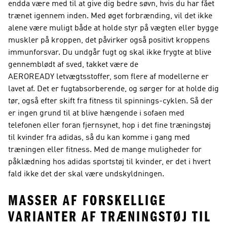
endda være med til at give dig bedre søvn, hvis du har fået
trænet igennem inden. Med øget forbrænding, vil det ikke
alene være muligt både at holde styr på vægten eller bygge
muskler på kroppen, det påvirker også positivt kroppens
immunforsvar. Du undgår fugt og skal ikke frygte at blive
gennemblødt af sved, takket være de
AEROREADY letvægtsstoffer, som flere af modellerne er
lavet af. Det er fugtabsorberende, og sørger for at holde dig
tør, også efter skift fra fitness til spinnings-cyklen. Så der
er ingen grund til at blive hængende i sofaen med
telefonen eller foran fjernsynet, hop i det fine træningstøj
til kvinder fra adidas, så du kan komme i gang med
træningen eller fitness. Med de mange muligheder for
påklædning hos adidas sportstøj til kvinder, er det i hvert
fald ikke det der skal være undskyldningen.
MASSER AF FORSKELLIGE
VARIANTER AF TRÆNINGSTØJ TIL