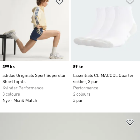
Føj til ønskeliste
Fø
Price
399 kr.
Price
89 kr.
adidas Originals Sport Superstar
Essentials CLIMACOOL Quarter
Short tights
sokker, 3 par
Kvinder Performance
Performance
3 colours
2 colours
Nye
Mix & Match
3 par
Fø