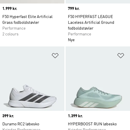
Price
1.999 kr.
Price
799 kr.
F50 Hyperfast Elite Artificial
F50 HYPERFAST LEAGUE
Grass fodboldstøvler
Laceless Artificial Ground
Performance
fodboldstøvler
2 colours
Performance
Nye
Føj til ønskeliste
Fø
Price
399 kr.
Price
1.399 kr.
Duramo RC2 løbesko
HYPERBOOST RUN løbesko