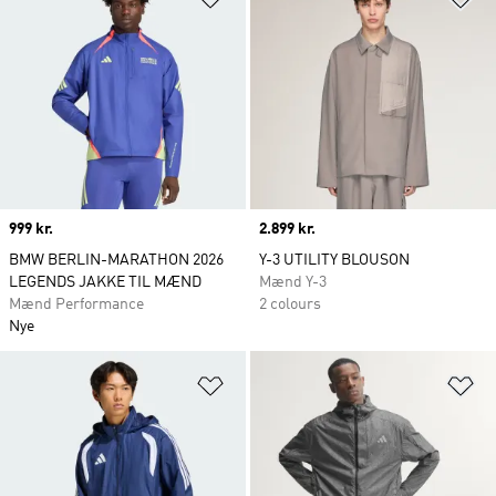
Price
999 kr.
Price
2.899 kr.
BMW BERLIN-MARATHON 2026
Y-3 UTILITY BLOUSON
LEGENDS JAKKE TIL MÆND
Mænd Y-3
Mænd Performance
2 colours
Nye
Føj til ønskeliste
Fø