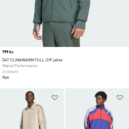
Price
799 kr.
D4T CLIMAWARM FULL-ZIP jakke
Mænd Performance
2 colours
Nye
Føj til ønskeliste
Fø