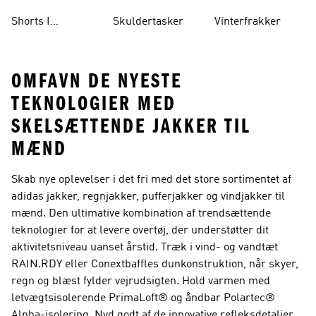
Shorts I
Skuldertasker
Vinterfrakker
Knælængde
OMFAVN DE NYESTE
TEKNOLOGIER MED
SKELSÆTTENDE JAKKER TIL
MÆND
Skab nye oplevelser i det fri med det store sortimentet af
adidas jakker, regnjakker, pufferjakker og vindjakker til
mænd. Den ultimative kombination af trendsættende
teknologier for at levere overtøj, der understøtter dit
aktivitetsniveau uanset årstid. Træk i vind- og vandtæt
RAIN.RDY eller Conextbaffles dunkonstruktion, når skyer,
regn og blæst fylder vejrudsigten. Hold varmen med
letvægtsisolerende PrimaLoft® og åndbar Polartec®
Alpha-isolering. Nyd godt af de innovative refleksdetaljer