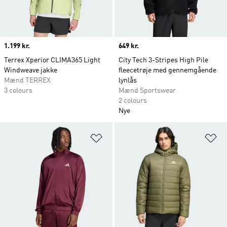
Price
1.199 kr.
Price
649 kr.
Terrex Xperior CLIMA365 Light
City Tech 3-Stripes High Pile
Windweave jakke
fleecetrøje med gennemgående
Mænd TERREX
lynlås
3 colours
Mænd Sportswear
2 colours
Nye
Føj til ønskeliste
Fø