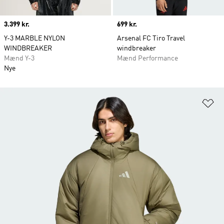
Price
3.399 kr.
Price
699 kr.
Y-3 MARBLE NYLON
Arsenal FC Tiro Travel
WINDBREAKER
windbreaker
Mænd Y-3
Mænd Performance
Nye
Fø