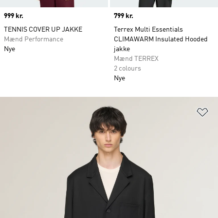
Price
999 kr.
Price
799 kr.
TENNIS COVER UP JAKKE
Terrex Multi Essentials
Mænd Performance
CLIMAWARM Insulated Hooded
Nye
jakke
Mænd TERREX
2 colours
Nye
Fø