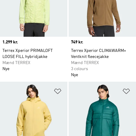
Price
1.299 kr.
Price
749 kr.
Terrex Xperior PRIMALOFT
Terrex Xperior CLIMAWARM+
LOOSE FILL hybridjakke
Ventknit fleecejakke
Mænd TERREX
Mænd TERREX
Nye
3 colours
Nye
Føj til ønskeliste
Fø