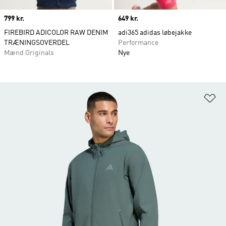
Price
799 kr.
Price
649 kr.
FIREBIRD ADICOLOR RAW DENIM
adi365 adidas løbejakke
TRÆNINGSOVERDEL
Performance
Mænd Originals
Nye
Fø