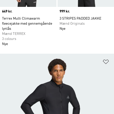
Price
649 kr.
Price
999 kr.
Terrex Multi Climawarm
3 STRIPES PADDED JAKKE
fleecejakke med gennemgående
Mænd Originals
lynlås
Nye
Mænd TERREX
3 colours
Nye
Fø