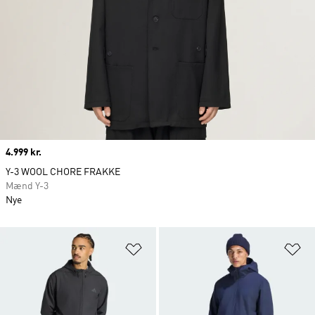
Price
4.999 kr.
Y-3 WOOL CHORE FRAKKE
Mænd Y-3
Nye
Føj til ønskeliste
Fø