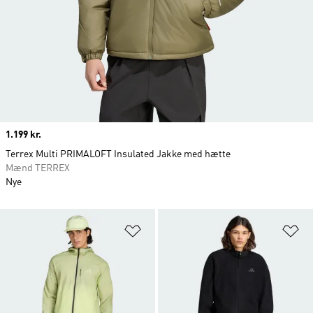
Price
1.199 kr.
Terrex Multi PRIMALOFT Insulated Jakke med hætte
Mænd TERREX
Nye
Føj til ønskeliste
Fø