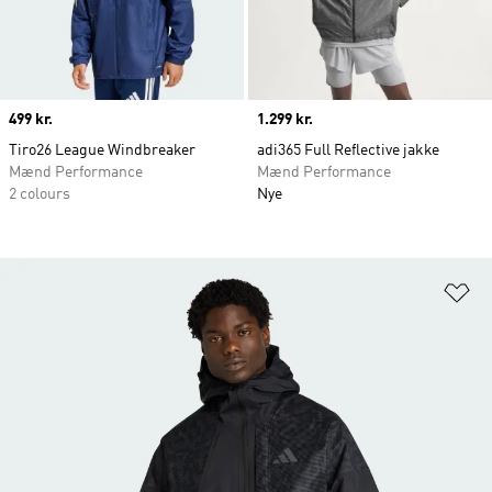
Price
499 kr.
Price
1.299 kr.
Tiro26 League Windbreaker
adi365 Full Reflective jakke
Mænd Performance
Mænd Performance
2 colours
Nye
Fø