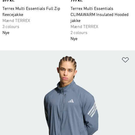
Price
399 kr.
Price
799 kr.
Terrex Multi Essentials Full Zip
Terrex Multi Essentials
fleecejakke
CLIMAWARM Insulated Hooded
Mænd TERREX
jakke
3 colours
Mænd TERREX
Nye
2 colours
Nye
Fø