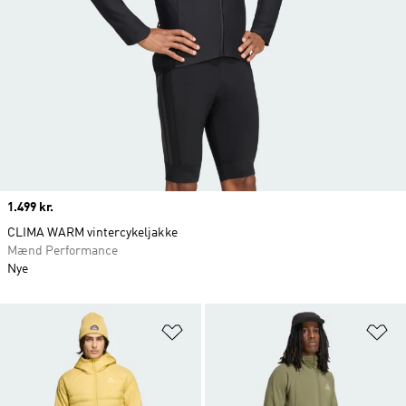
Price
1.499 kr.
CLIMA WARM vintercykeljakke
Mænd Performance
Nye
Føj til ønskeliste
Fø