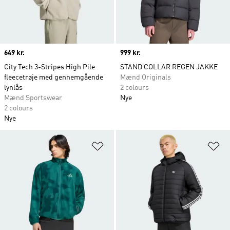
Price
649 kr.
Price
999 kr.
City Tech 3-Stripes High Pile
STAND COLLAR REGEN JAKKE
fleecetrøje med gennemgående
Mænd Originals
lynlås
2 colours
Mænd Sportswear
Nye
2 colours
Nye
Føj til ønskeliste
Fø