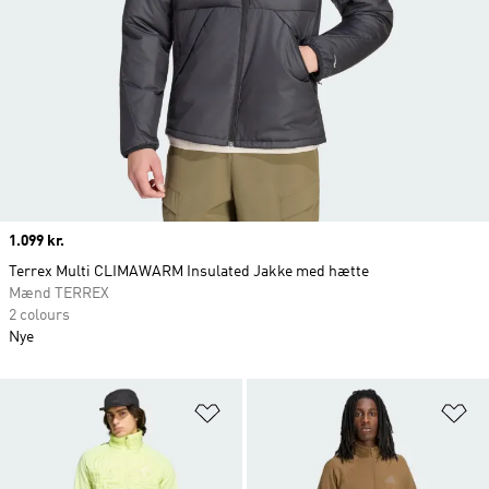
Price
1.099 kr.
Terrex Multi CLIMAWARM Insulated Jakke med hætte
Mænd TERREX
2 colours
Nye
Føj til ønskeliste
Fø