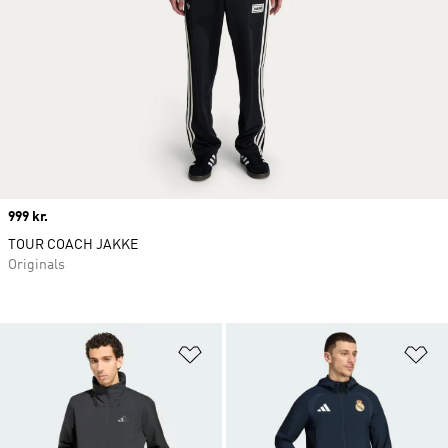
Price
999 kr.
TOUR COACH JAKKE
Originals
Føj til ønskeliste
Fø