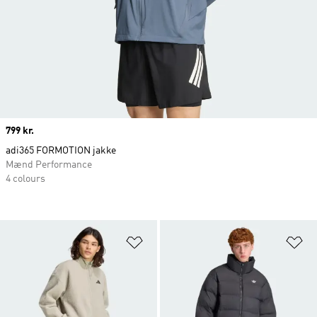
Price
799 kr.
adi365 FORMOTION jakke
Mænd Performance
4 colours
Føj til ønskeliste
Fø