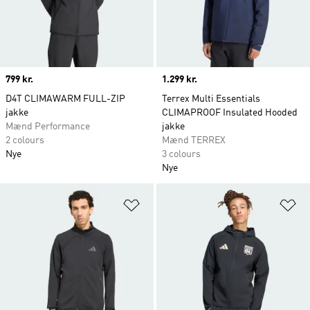
Price
799 kr.
Price
1.299 kr.
D4T CLIMAWARM FULL-ZIP
Terrex Multi Essentials
jakke
CLIMAPROOF Insulated Hooded
Mænd Performance
jakke
2 colours
Mænd TERREX
Nye
3 colours
Nye
Føj til ønskeliste
Fø