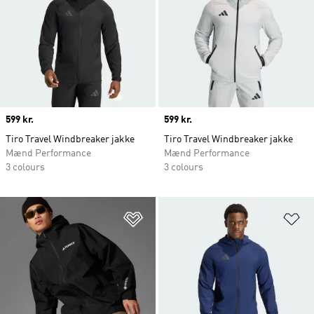
Price
599 kr.
Price
599 kr.
Tiro Travel Windbreaker jakke
Tiro Travel Windbreaker jakke
Mænd Performance
Mænd Performance
3 colours
3 colours
Føj til ønskeliste
Fø