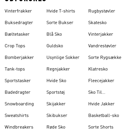
Vinterfrakker
Hvide T-shirts
Rugbystøvler
Buksedragter
Sorte Bukser
Skatesko
Bæltetasker
Blå Sko
Vinterjakker
Crop Tops
Guldsko
Vandrestøvler
Bomberjakker
Usynlige Sokker
Sorte Rygsække
Tank-tops
Regnjakker
Klatresko
Sportstasker
Hvide Sko
Fleecejakker
Badedragter
Sportstøj
Sko Til
Vægtløftning
Snowboarding
Skijakker
Hvide Jakker
Sweatshirts
Skibukser
Basketball-sko
Windbreakers
Røde Sko
Sorte Shorts