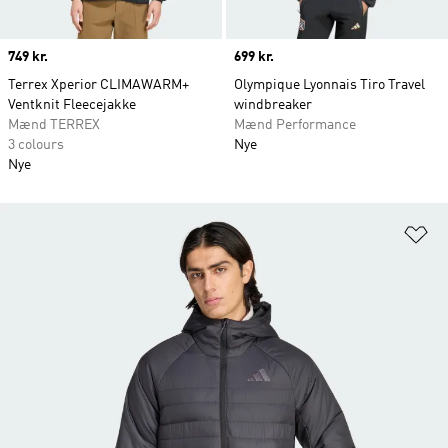
Price
749 kr.
Price
699 kr.
Terrex Xperior CLIMAWARM+
Olympique Lyonnais Tiro Travel
Ventknit Fleecejakke
windbreaker
Mænd TERREX
Mænd Performance
3 colours
Nye
Nye
Fø