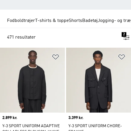
Fodboldtrøjer
T-shirts & toppe
Shorts
Badetøj
Jogging- og tr
2
471 resultater
Føj til ønskeliste
Fø
Price
2.899 kr.
Price
3.399 kr.
Y-3 SPORT UNIFORM ADAPTIVE
Y-3 SPORT UNIFORM CHORE-