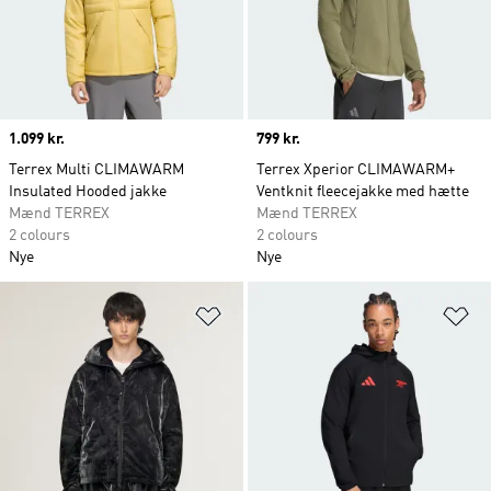
Price
1.099 kr.
Price
799 kr.
Terrex Multi CLIMAWARM
Terrex Xperior CLIMAWARM+
Insulated Hooded jakke
Ventknit fleecejakke med hætte
Mænd TERREX
Mænd TERREX
2 colours
2 colours
Nye
Nye
Føj til ønskeliste
Fø