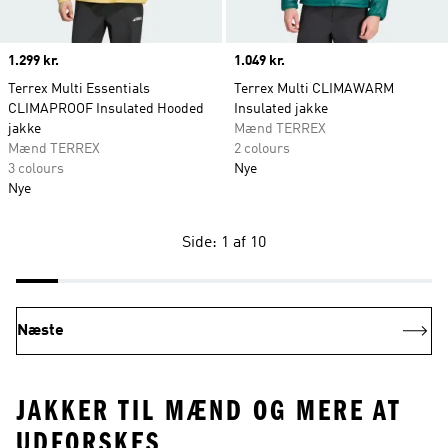
Price
1.299 kr.
Price
1.049 kr.
Terrex Multi Essentials
Terrex Multi CLIMAWARM
CLIMAPROOF Insulated Hooded
Insulated jakke
jakke
Mænd TERREX
Mænd TERREX
2 colours
3 colours
Nye
Nye
Side: 1 af 10
Næste
JAKKER TIL MÆND OG MERE AT
UDFORSKES