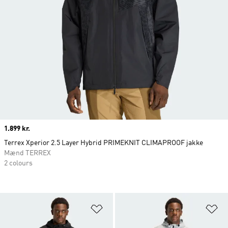
Price
1.899 kr.
Terrex Xperior 2.5 Layer Hybrid PRIMEKNIT CLIMAPROOF jakke
Mænd TERREX
2 colours
Føj til ønskeliste
Fø