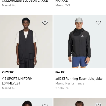
COLLARLESS BLOUSON JAKKE
FRAKKE
Mænd Y-3
Mænd Y-3
Føj til ønskeliste
Fø
Price
2.399 kr.
Price
549 kr.
Y-3 SPORT UNIFORM-
adi365 Running Essentials jakke
LOMMEVEST
Mænd Performance
Mænd Y-3
2 colours
Føj til ønskeliste
Fø