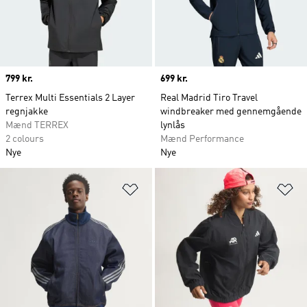
Price
799 kr.
Price
699 kr.
Terrex Multi Essentials 2 Layer
Real Madrid Tiro Travel
regnjakke
windbreaker med gennemgående
Mænd TERREX
lynlås
2 colours
Mænd Performance
Nye
Nye
Føj til ønskeliste
Fø