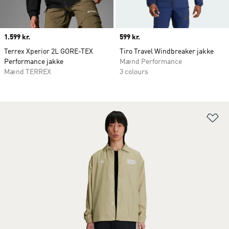
Price
1.599 kr.
Price
599 kr.
Terrex Xperior 2L GORE-TEX
Tiro Travel Windbreaker jakke
Performance jakke
Mænd Performance
Mænd TERREX
3 colours
Fø