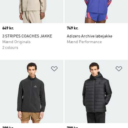
Price
649 kr.
Price
749 kr.
3 STRIPES COACHES JAKKE
Adizero Archive løbejakke
Mænd Originals
Mænd Performance
2 colours
Føj til ønskeliste
Fø