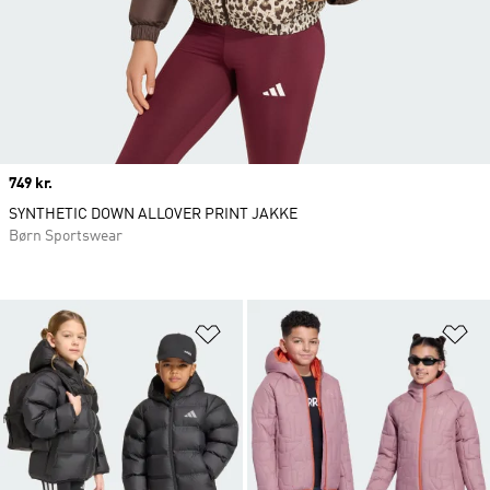
Price
749 kr.
SYNTHETIC DOWN ALLOVER PRINT JAKKE
Børn Sportswear
Føj til ønskeliste
Fø