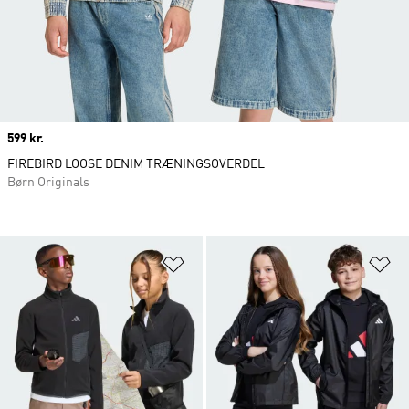
Price
599 kr.
FIREBIRD LOOSE DENIM TRÆNINGSOVERDEL
Børn Originals
Føj til ønskeliste
Fø