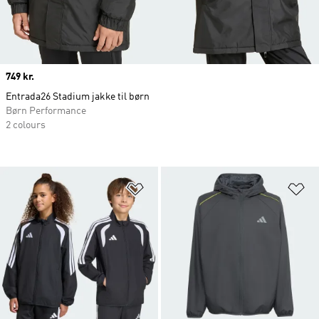
Price
749 kr.
Entrada26 Stadium jakke til børn
Børn Performance
2 colours
Føj til ønskeliste
Fø