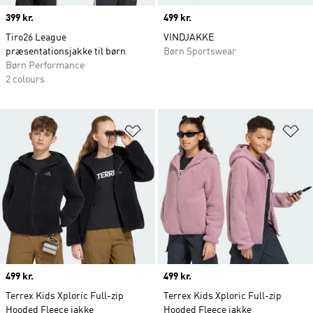
Price
399 kr.
Price
499 kr.
Tiro26 League
VINDJAKKE
præsentationsjakke til børn
Børn Sportswear
Børn Performance
2 colours
Føj til ønskeliste
Fø
Price
499 kr.
Price
499 kr.
Terrex Kids Xploric Full-zip
Terrex Kids Xploric Full-zip
Hooded Fleece jakke
Hooded Fleece jakke