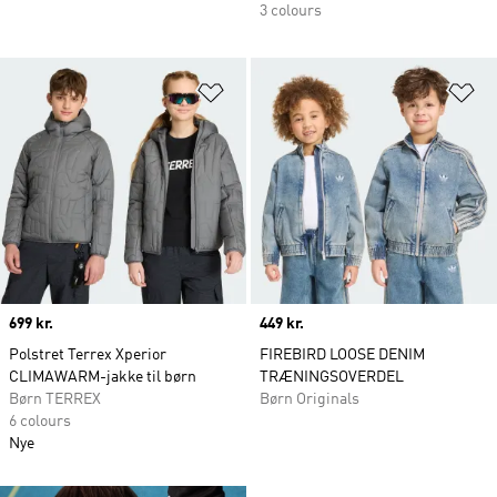
3 colours
Føj til ønskeliste
Fø
Price
699 kr.
Price
449 kr.
Polstret Terrex Xperior
FIREBIRD LOOSE DENIM
CLIMAWARM-jakke til børn
TRÆNINGSOVERDEL
Børn TERREX
Børn Originals
6 colours
Nye