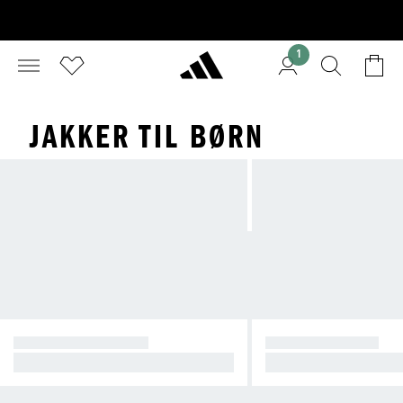
1
JAKKER TIL BØRN
LETVÆGTSJAKKER
SPORTSJAKKER
Lette jakker til blæstfyldte dage
Aktive og veltilpasse