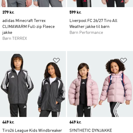
Price
379 kr.
Price
599 kr.
adidas Minecraft Terrex
Liverpool FC 26/27 Tiro All
CLIMAWARM Full-zip Fleece
Weather jakke til børn
jakke
Børn Performance
Børn TERREX
Føj til ønskeliste
Fø
Price
449 kr.
Price
649 kr.
Tiro26 League Kids Windbreaker
SYNTHETIC DYNJAKKE