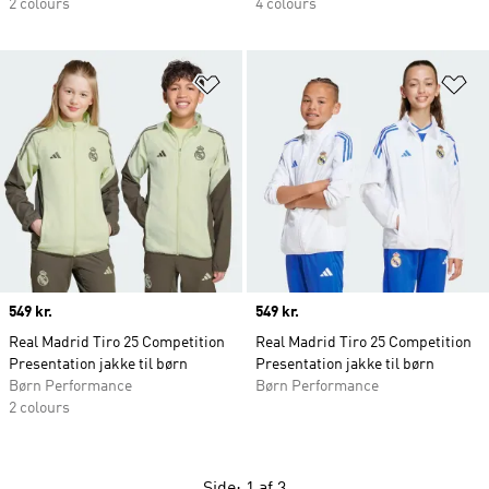
2 colours
4 colours
Føj til ønskeliste
Fø
Price
549 kr.
Price
549 kr.
Real Madrid Tiro 25 Competition
Real Madrid Tiro 25 Competition
Presentation jakke til børn
Presentation jakke til børn
Børn Performance
Børn Performance
2 colours
Side: 1 af 3