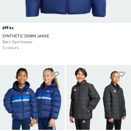
Price
699 kr.
SYNTHETIC DOWN JAKKE
Børn Sportswear
3 colours
Føj til ønskeliste
Fø