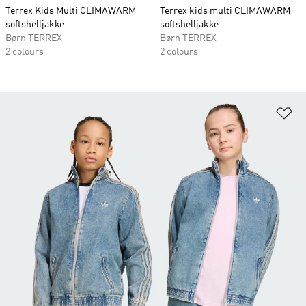
Terrex Kids Multi CLIMAWARM
Terrex kids multi CLIMAWARM
softshelljakke
softshelljakke
Børn TERREX
Børn TERREX
2 colours
2 colours
Fø