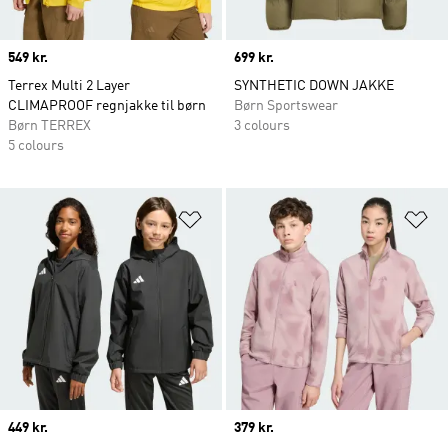
Price
549 kr.
Price
699 kr.
Terrex Multi 2 Layer
SYNTHETIC DOWN JAKKE
CLIMAPROOF regnjakke til børn
Børn Sportswear
Børn TERREX
3 colours
5 colours
Føj til ønskeliste
Fø
Price
449 kr.
Price
379 kr.