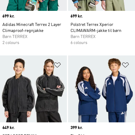
Price
699 kr.
Price
699 kr.
Adidas Minecraft Terrex 2 Layer
Polstret Terrex Xperior
Climaproof-regnjakke
CLIMAWARM-jakke til børn
Børn TERREX
Børn TERREX
2 colours
6 colours
Føj til ønskeliste
Fø
Price
649 kr.
Price
399 kr.