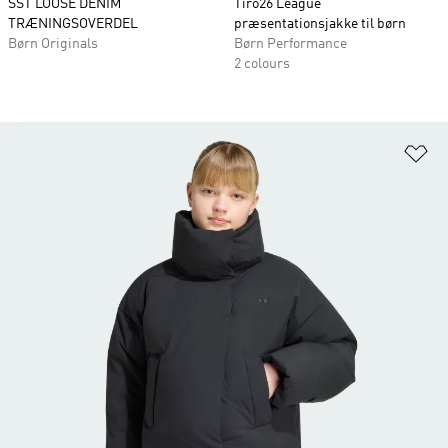
SST LOOSE DENIM
Tiro26 League
TRÆNINGSOVERDEL
præsentationsjakke til børn
Børn Originals
Børn Performance
2 colours
Fø