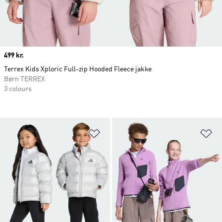
Price
499 kr.
Terrex Kids Xploric Full-zip Hooded Fleece jakke
Børn TERREX
3 colours
Føj til ønskeliste
Fø