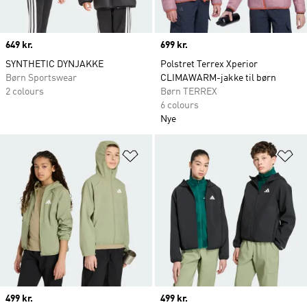
Price
649 kr.
Price
699 kr.
SYNTHETIC DYNJAKKE
Polstret Terrex Xperior
Børn Sportswear
CLIMAWARM-jakke til børn
2 colours
Børn TERREX
6 colours
Nye
Føj til ønskeliste
Fø
Price
499 kr.
Price
499 kr.