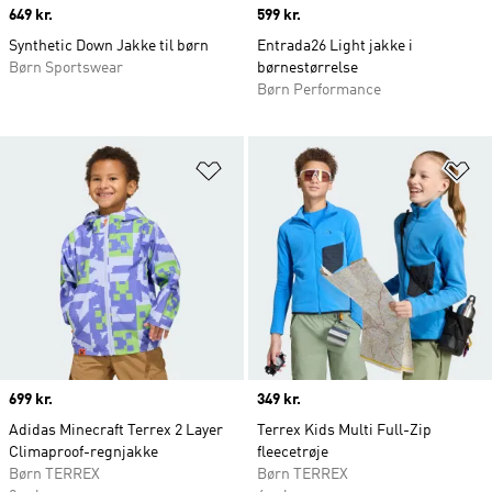
Price
649 kr.
Price
599 kr.
Synthetic Down Jakke til børn
Entrada26 Light jakke i
Børn Sportswear
børnestørrelse
Børn Performance
Føj til ønskeliste
Fø
Price
699 kr.
Price
349 kr.
Adidas Minecraft Terrex 2 Layer
Terrex Kids Multi Full-Zip
Climaproof-regnjakke
fleecetrøje
Børn TERREX
Børn TERREX