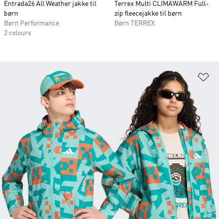
Entrada26 All Weather jakke til
Terrex Multi CLIMAWARM Full-
børn
zip fleecejakke til børn
Børn Performance
Børn TERREX
2 colours
Fø