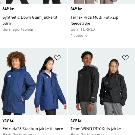
Price
649 kr.
Price
349 kr.
Synthetic Down Glam jakke til
Terrex Kids Multi Full-Zip
børn
fleecetrøje
Børn Sportswear
Børn TERREX
4 colours
Føj til ønskeliste
Fø
Price
749 kr.
Price
499 kr.
Entrada26 Stadium jakke til børn
Team WIND.RDY Kids jakke
Børn Performance
Børn Performance