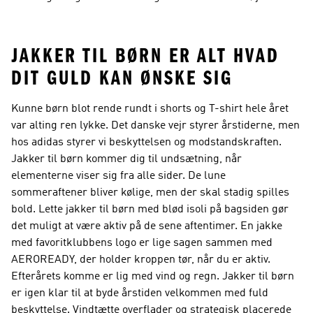
Til Børn
Baby
Piger
JAKKER TIL BØRN ER ALT HVAD
DIT GULD KAN ØNSKE SIG
Kunne børn blot rende rundt i shorts og T-shirt hele året
var alting ren lykke. Det danske vejr styrer årstiderne, men
hos adidas styrer vi beskyttelsen og modstandskraften.
Jakker til børn kommer dig til undsætning, når
elementerne viser sig fra alle sider. De lune
sommeraftener bliver kølige, men der skal stadig spilles
bold. Lette jakker til børn med blød isoli på bagsiden gør
det muligt at være aktiv på de sene aftentimer. En jakke
med favoritklubbens logo er lige sagen sammen med
AEROREADY, der holder kroppen tør, når du er aktiv.
Efterårets komme er lig med vind og regn. Jakker til børn
er igen klar til at byde årstiden velkommen med fuld
beskyttelse. Vindtætte overflader og strategisk placerede