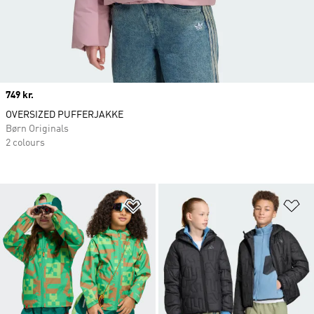
Price
749 kr.
OVERSIZED PUFFERJAKKE
Børn Originals
2 colours
Føj til ønskeliste
Fø