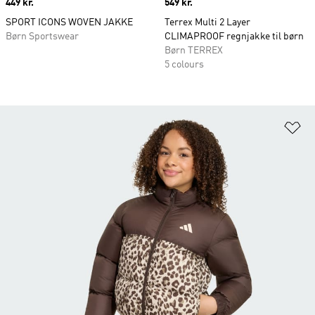
Price
449 kr.
Price
549 kr.
SPORT ICONS WOVEN JAKKE
Terrex Multi 2 Layer
Børn Sportswear
CLIMAPROOF regnjakke til børn
Børn TERREX
5 colours
Fø