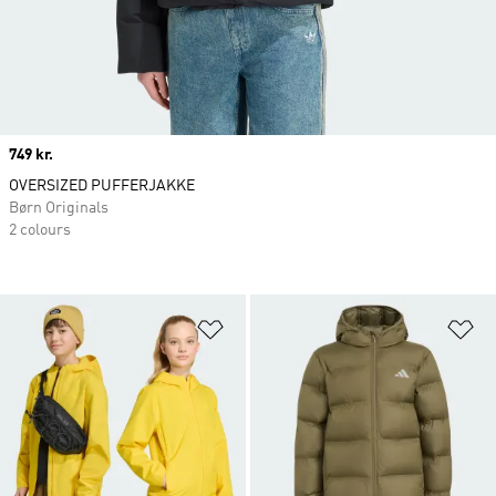
Price
749 kr.
OVERSIZED PUFFERJAKKE
Børn Originals
2 colours
Føj til ønskeliste
Fø