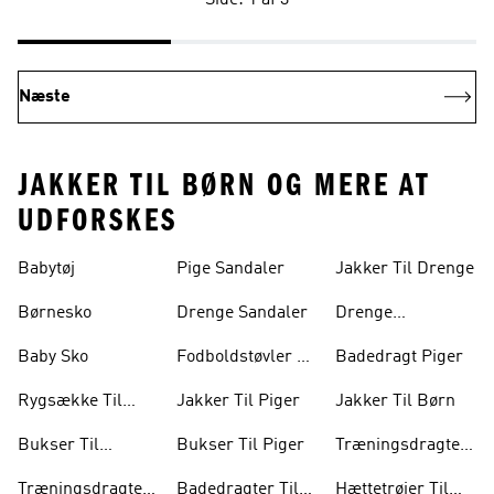
Næste
JAKKER TIL BØRN OG MERE AT
UDFORSKES
Babytøj
Pige Sandaler
Jakker Til Drenge
Børnesko
Drenge Sandaler
Drenge
Træningsdragter
Baby Sko
Fodboldstøvler Til
Badedragt Piger
Børn
Rygsække Til
Jakker Til Piger
Jakker Til Børn
Børn
Bukser Til
Bukser Til Piger
Træningsdragter
Drenge
Til Piger
Træningsdragter
Badedragter Til
Hættetrøjer Til