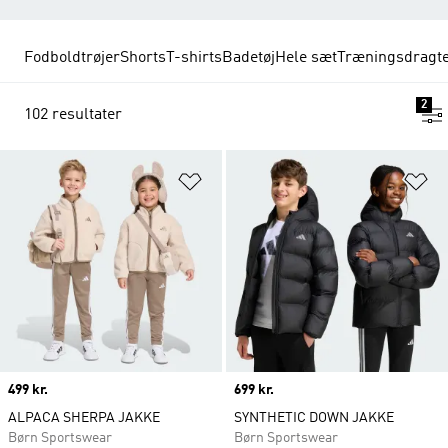
Fodboldtrøjer
Shorts
T-shirts
Badetøj
Hele sæt
Træningsdragt
2
102 resultater
Føj til ønskeliste
Fø
Price
499 kr.
Price
699 kr.
ALPACA SHERPA JAKKE
SYNTHETIC DOWN JAKKE
Børn Sportswear
Børn Sportswear