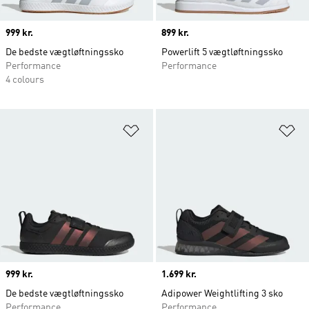
Price
999 kr.
Price
899 kr.
De bedste vægtløftningssko
Powerlift 5 vægtløftningssko
Performance
Performance
4 colours
Føj til ønskeliste
Fø
Price
999 kr.
Price
1.699 kr.
De bedste vægtløftningssko
Adipower Weightlifting 3 sko
Performance
Performance