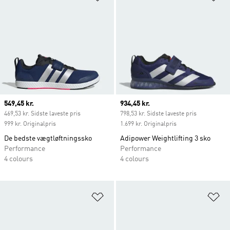
Current price
549,45 kr.
Current price
934,45 kr.
469,53 kr. Sidste laveste pris
798,53 kr. Sidste laveste pris
999 kr. Originalpris
1.699 kr. Originalpris
De bedste vægtløftningssko
Adipower Weightlifting 3 sko
Performance
Performance
4 colours
4 colours
Føj til ønskeliste
Fø