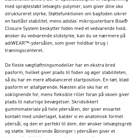
med sprøjtestøbt letvægts-polymer, som giver dine sko
struktureret styrke. Støttefunktionen om bagfoden sikrer
en fastlåst stabilitet, mens adidas’ mikrojusterbare Boa®
Closure System beskytter foden med et vedvarende hold.
ønsker du vedvarende slidstyrke, kan du se nærmere på
adiWEAR™-ydersålen, som giver holdbar brug i
træningscenteret.
De fleste vægtløftningsmodeller har en ekstra bred
pasform, hvilket giver plads til foden og øger stabiliteten,
så du har en mere afbalanceret startposition. En tæt, blød
pasform er altafgørende. Næsten alle sko har et
soklignende for, mens fleksible riller foran på skoen giver
plads til naturlige bevægelser. Skridsikkert
gummimateriale på hele ydersålen, der giver ensartet
kontakt med underlaget, kalder vi en anatomisk formet
ydersål, og den er perfekt til dem, der ønsker letvægtsgreb
og støtte. Ventilerende åbninger i ydersålen giver et