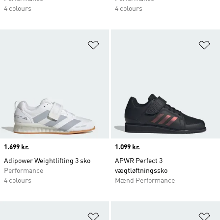
4 colours
4 colours
Føj til ønskeliste
Fø
Price
1.699 kr.
Price
1.099 kr.
Adipower Weightlifting 3 sko
APWR Perfect 3
Performance
vægtløftningssko
4 colours
Mænd Performance
Føj til ønskeliste
Fø