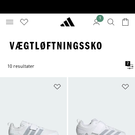
1
VÆGTLØFTNINGSSKO
2
10 resultater
Føj til ønskeliste
Fø