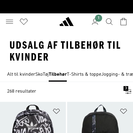
1
UDSALG AF TILBEHØR TIL
KVINDER
Alt til kvinder
Sko
Tøj
Tilbehør
T-Shirts & toppe
Jogging- & tr
3
268 resultater
Føj til ønskeliste
Fø