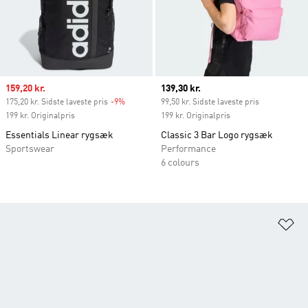
Sale price
159,20 kr.
Current price
139,30 kr.
175,20 kr. Sidste laveste pris
-9%
Discount
99,50 kr. Sidste laveste pris
199 kr. Originalpris
199 kr. Originalpris
Essentials Linear rygsæk
Classic 3 Bar Logo rygsæk
Sportswear
Performance
6 colours
Fø