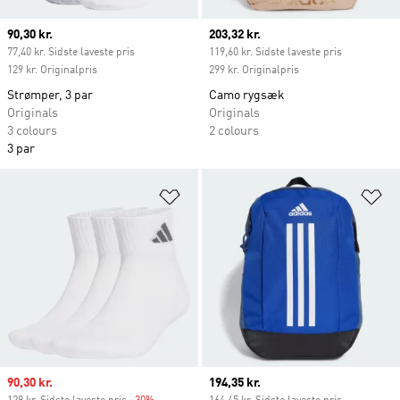
Current price
90,30 kr.
Current price
203,32 kr.
77,40 kr. Sidste laveste pris
119,60 kr. Sidste laveste pris
129 kr. Originalpris
299 kr. Originalpris
Strømper, 3 par
Camo rygsæk
Originals
Originals
3 colours
2 colours
3 par
Føj til ønskeliste
Fø
Sale price
90,30 kr.
Current price
194,35 kr.