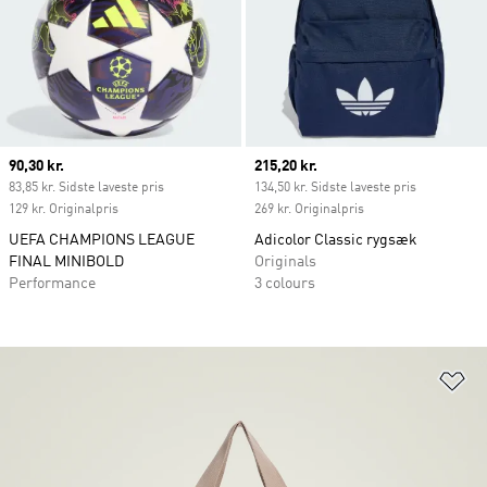
Current price
90,30 kr.
Current price
215,20 kr.
83,85 kr. Sidste laveste pris
134,50 kr. Sidste laveste pris
129 kr. Originalpris
269 kr. Originalpris
UEFA CHAMPIONS LEAGUE
Adicolor Classic rygsæk
FINAL MINIBOLD
Originals
Performance
3 colours
Fø