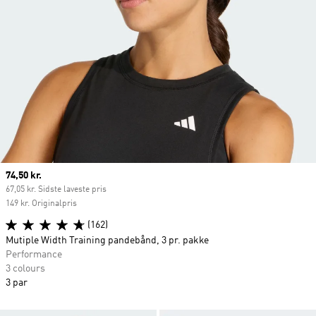
Current price
74,50 kr.
67,05 kr. Sidste laveste pris
149 kr. Originalpris
(162)
Mutiple Width Training pandebånd, 3 pr. pakke
Performance
3 colours
3 par