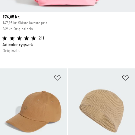
Current price
174,85 kr.
147,95 kr. Sidste laveste pris
269 kr. Originalpris
(21)
Adicolor rygsæk
Originals
Føj til ønskeliste
Fø