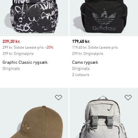
Sale price
239,20 kr.
Current price
179,40 kr.
299 kr. Sidste laveste pris
-20%
Discount
119,60 kr. Sidste laveste pris
299 kr. Originalpris
299 kr. Originalpris
Graphic Classic rygsæk
Camo rygsæk
Originals
Originals
2 colours
Føj til ønskeliste
Fø