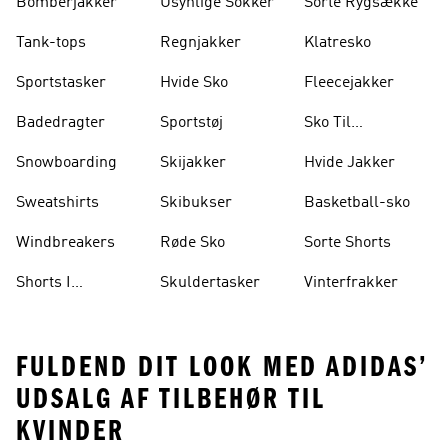
Bomberjakker
Usynlige Sokker
Sorte Rygsække
Tank-tops
Regnjakker
Klatresko
Sportstasker
Hvide Sko
Fleecejakker
Badedragter
Sportstøj
Sko Til
Vægtløftning
Snowboarding
Skijakker
Hvide Jakker
Sweatshirts
Skibukser
Basketball-sko
Windbreakers
Røde Sko
Sorte Shorts
Shorts I
Skuldertasker
Vinterfrakker
Knælængde
FULDEND DIT LOOK MED ADIDAS’
UDSALG AF TILBEHØR TIL
KVINDER