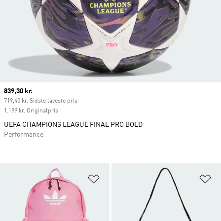
Current price
839,30 kr.
719,40 kr. Sidste laveste pris
1.199 kr. Originalpris
UEFA CHAMPIONS LEAGUE FINAL PRO BOLD
Performance
Føj til ønskeliste
Fø