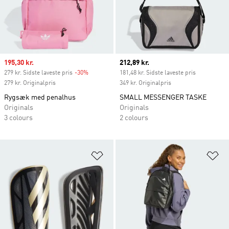
Sale price
195,30 kr.
Current price
212,89 kr.
279 kr. Sidste laveste pris
-30%
Discount
181,48 kr. Sidste laveste pris
279 kr. Originalpris
349 kr. Originalpris
Rygsæk med penalhus
SMALL MESSENGER TASKE
Originals
Originals
3 colours
2 colours
Føj til ønskeliste
Fø