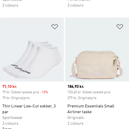
2 colours
3 colours
Føj til ønskeliste
Fø
Sale price
71,10 kr.
Current price
186,93 kr.
79 kr. Sidste laveste pris
-10%
Discount
153,45 kr. Sidste laveste pris
79 kr. Originalpris
279 kr. Originalpris
Thin Linear Low-Cut sokker, 3
Premium Essentials Small
par
Airliner taske
Sportswear
Originals
3 colours
2 colours