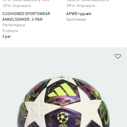
129 kr. Sidste laveste pris
-30%
Discount
164,45 kr. Sidste laveste pris
129 kr. Originalpris
299 kr. Originalpris
CUSHIONED SPORTSWEAR
APWR rygsæk
ANKELSOKKER, 3-PAR
Sportswear
Performance
9 colours
3 par
Fø