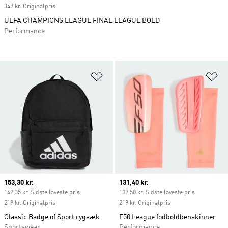
349 kr. Originalpris
UEFA CHAMPIONS LEAGUE FINAL LEAGUE BOLD
Performance
Føj til ønskeliste
Fø
Current price
153,30 kr.
Current price
131,40 kr.
142,35 kr. Sidste laveste pris
109,50 kr. Sidste laveste pris
219 kr. Originalpris
219 kr. Originalpris
Classic Badge of Sport rygsæk
F50 League fodboldbenskinner
Sportswear
Performance