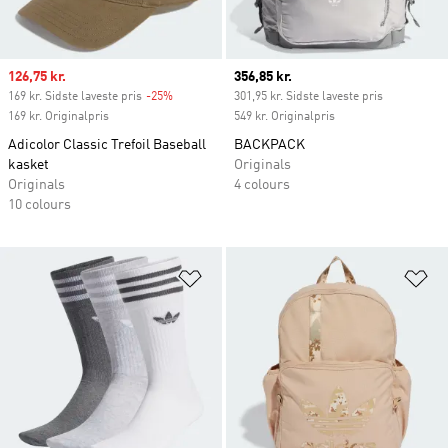
Sale price
126,75 kr.
Current price
356,85 kr.
169 kr. Sidste laveste pris
-25%
Discount
301,95 kr. Sidste laveste pris
169 kr. Originalpris
549 kr. Originalpris
Adicolor Classic Trefoil Baseball
BACKPACK
kasket
Originals
Originals
4 colours
10 colours
Føj til ønskeliste
Fø