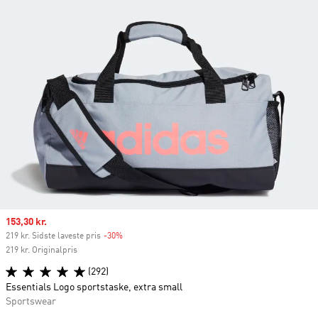
Sale price
153,30 kr.
219 kr. Sidste laveste pris
-30%
Discount
219 kr. Originalpris
(292)
Essentials Logo sportstaske, extra small
Sportswear