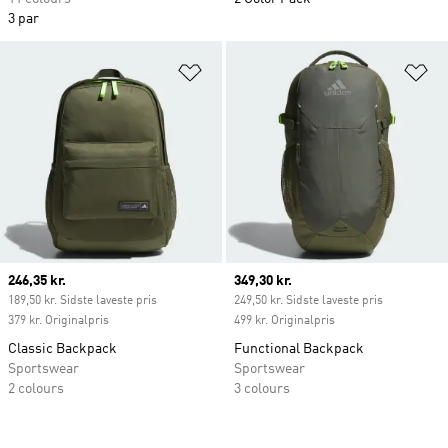
3 par
Føj til ønskeliste
Fø
Current price
246,35 kr.
Current price
349,30 kr.
189,50 kr. Sidste laveste pris
249,50 kr. Sidste laveste pris
379 kr. Originalpris
499 kr. Originalpris
Classic Backpack
Functional Backpack
Sportswear
Sportswear
2 colours
3 colours