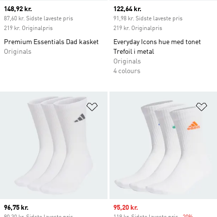
Current price
148,92 kr.
Current price
122,64 kr.
87,60 kr. Sidste laveste pris
91,98 kr. Sidste laveste pris
219 kr. Originalpris
219 kr. Originalpris
Premium Essentials Dad kasket
Everyday Icons hue med tonet
Originals
Trefoil i metal
Originals
4 colours
Føj til ønskeliste
Fø
Current price
96,75 kr.
Sale price
95,20 kr.