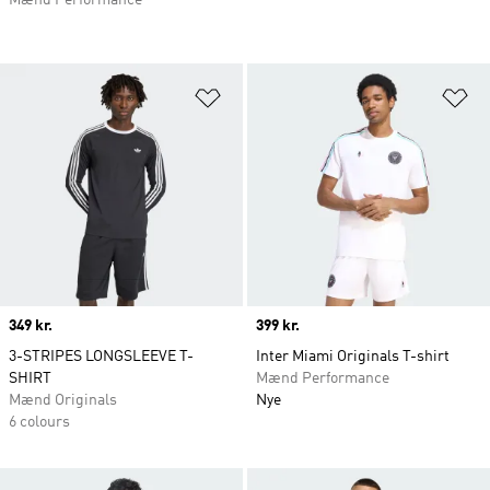
Føj til ønskeliste
Fø
Price
349 kr.
Price
399 kr.
3-STRIPES LONGSLEEVE T-
Inter Miami Originals T-shirt
SHIRT
Mænd Performance
Mænd Originals
Nye
6 colours