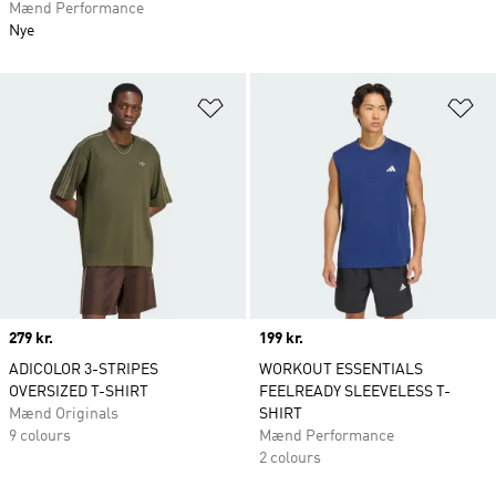
Mænd Performance
Nye
Føj til ønskeliste
Fø
Price
279 kr.
Price
199 kr.
ADICOLOR 3-STRIPES
WORKOUT ESSENTIALS
OVERSIZED T-SHIRT
FEELREADY SLEEVELESS T-
Mænd Originals
SHIRT
9 colours
Mænd Performance
2 colours