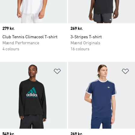
Price
279 kr.
Price
269 kr.
Club Tennis Climacool T-shirt
3-Stripes T-shirt
Mænd Performance
Mænd Originals
4 colours
16 colours
Føj til ønskeliste
Fø
Price
549 kr.
Price
269 kr.