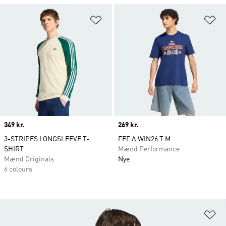
Føj til ønskeliste
Fø
Price
349 kr.
Price
269 kr.
3-STRIPES LONGSLEEVE T-
FEF A WIN26 T M
SHIRT
Mænd Performance
Mænd Originals
Nye
6 colours
Fø