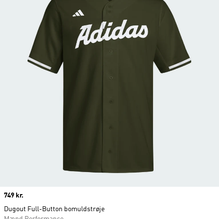
Price
749 kr.
Dugout Full-Button bomuldstrøje
Mænd Performance