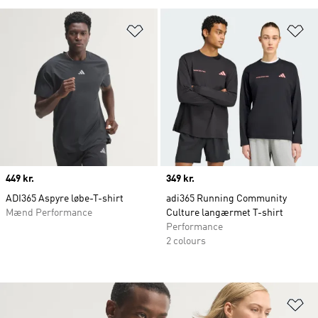
Føj til ønskeliste
Fø
Price
449 kr.
Price
349 kr.
ADI365 Aspyre løbe-T-shirt
adi365 Running Community
Mænd Performance
Culture langærmet T-shirt
Performance
2 colours
Fø