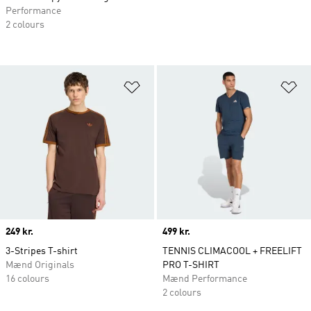
Performance
2 colours
Føj til ønskeliste
Fø
Price
249 kr.
Price
499 kr.
3-Stripes T-shirt
TENNIS CLIMACOOL + FREELIFT
Mænd Originals
PRO T-SHIRT
16 colours
Mænd Performance
2 colours