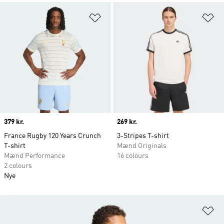
Føj til ønskeliste
Fø
Price
379 kr.
Price
269 kr.
France Rugby 120 Years Crunch
3-Stripes T-shirt
T-shirt
Mænd Originals
Mænd Performance
16 colours
2 colours
Nye
Fø