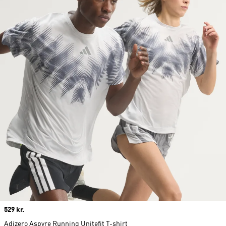
Price
529 kr.
Adizero Aspyre Running Unitefit T-shirt