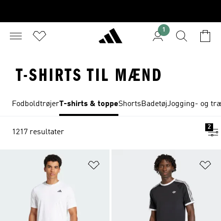
1
T-SHIRTS TIL MÆND
Fodboldtrøjer
T-shirts & toppe
Shorts
Badetøj
Jogging- og tr
2
1217 resultater
Føj til ønskeliste
Fø