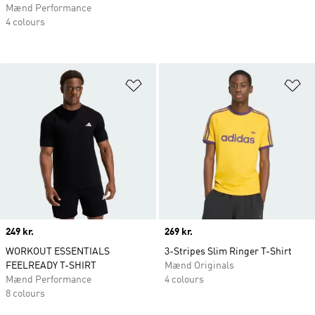
Mænd Performance
4 colours
Føj til ønskeliste
Fø
Price
249 kr.
Price
269 kr.
WORKOUT ESSENTIALS
3-Stripes Slim Ringer T-Shirt
FEELREADY T-SHIRT
Mænd Originals
Mænd Performance
4 colours
8 colours