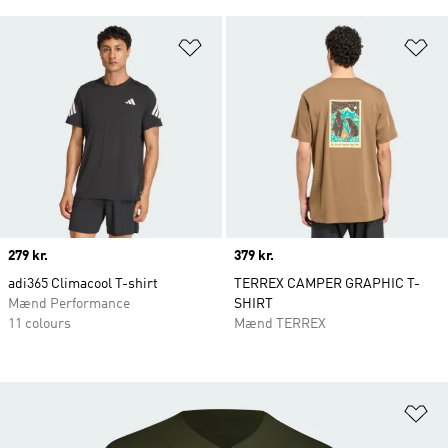
Føj til ønskeliste
Fø
Price
279 kr.
Price
379 kr.
adi365 Climacool T-shirt
TERREX CAMPER GRAPHIC T-
Mænd Performance
SHIRT
11 colours
Mænd TERREX
Fø