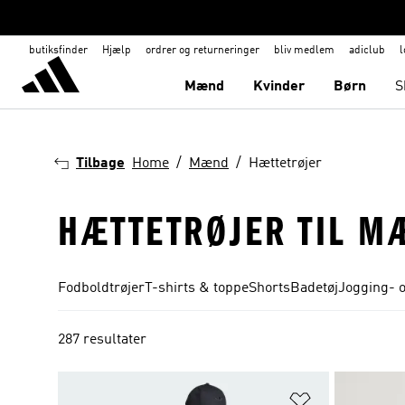
butiksfinder
Hjælp
ordrer og returneringer
bliv medlem
adiclub
l
Mænd
Kvinder
Børn
S
Tilbage
Home
Mænd
Hættetrøjer
HÆTTETRØJER TIL M
Fodboldtrøjer
T-shirts & toppe
Shorts
Badetøj
Jogging- 
287 resultater
Føj til ønskeli