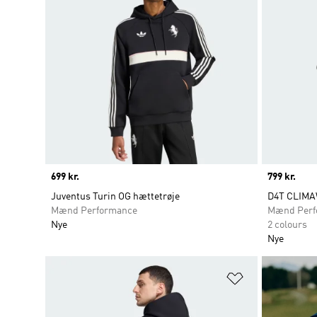
Price
699 kr.
Price
799 kr.
Juventus Turin OG hættetrøje
D4T CLIMA
Mænd Performance
Mænd Perf
Nye
2 colours
Nye
Føj til ønskeli