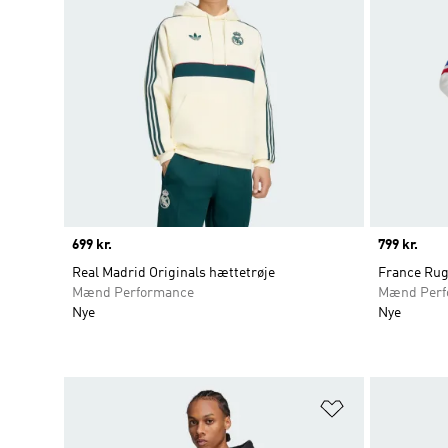
Price
699 kr.
Price
799 kr.
Real Madrid Originals hættetrøje
France Rugb
Mænd Performance
Mænd Perf
Nye
Nye
Føj til ønskeli