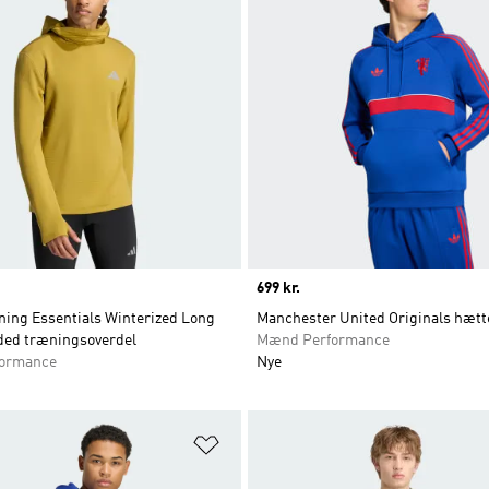
Price
699 kr.
ning Essentials Winterized Long
Manchester United Originals hætt
ded træningsoverdel
Mænd Performance
ormance
Nye
ste
Føj til ønskeliste