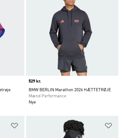
Price
529 kr.
etrøje
BMW BERLIN Marathon 2026 HÆTTETRØJE
Mænd Performance
Nye
Føj til ønskeliste
Føj til ønsk