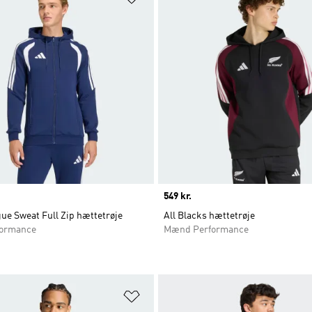
Price
549 kr.
ue Sweat Full Zip hættetrøje
All Blacks hættetrøje
ormance
Mænd Performance
ste
Føj til ønskeliste