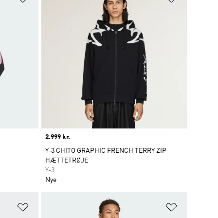
Price
2.999 kr.
Y-3 CHITO GRAPHIC FRENCH TERRY ZIP
HÆTTETRØJE
Y-3
Nye
Føj til ønskeliste
Føj til ønsk