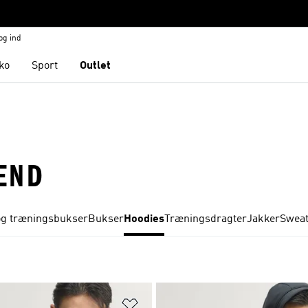
og ind
ko
Sport
Outlet
ÆND
og træningsbukser
Bukser
Hoodies
Træningsdragter
Jakker
Sweat
ste
Føj til ønskeliste