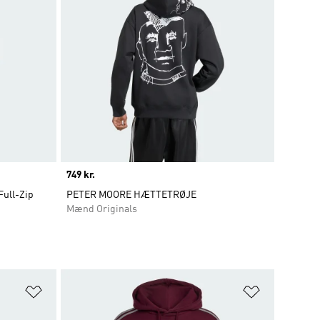
Price
749 kr.
Full-Zip
PETER MOORE HÆTTETRØJE
Mænd Originals
Føj til ønskeliste
Føj til ønsk