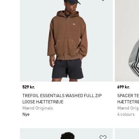
Price
529 kr.
Price
699 kr.
TREFOIL ESSENTIALS WASHED FULL ZIP
SPACER TE
LOOSE HÆTTETRØJE
HÆTTETRØ
Mænd Originals
Mænd Orig
Nye
4 colours
Føj til ønskeli