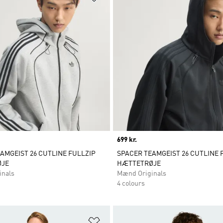
Price
699 kr.
AMGEIST 26 CUTLINE FULLZIP
SPACER TEAMGEIST 26 CUTLINE 
JE
HÆTTETRØJE
inals
Mænd Originals
4 colours
ste
Føj til ønskeliste