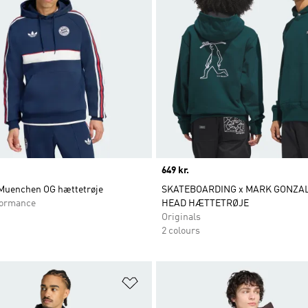
Price
649 kr.
Muenchen OG hættetrøje
SKATEBOARDING x MARK GONZAL
ormance
HEAD HÆTTETRØJE
Originals
2 colours
ste
Føj til ønskeliste