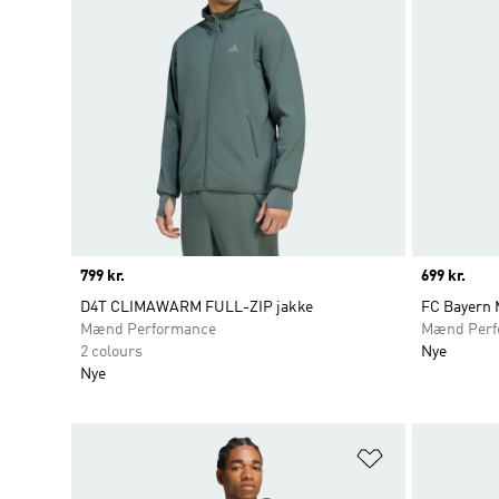
Price
799 kr.
Price
699 kr.
D4T CLIMAWARM FULL-ZIP jakke
FC Bayern 
Mænd Performance
Mænd Perf
2 colours
Nye
Nye
Føj til ønskeli