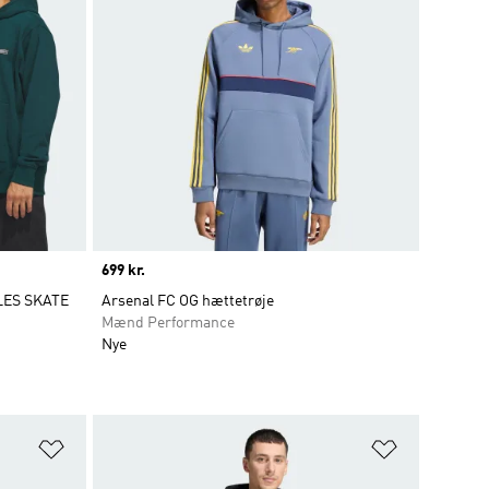
Price
699 kr.
ES SKATE
Arsenal FC OG hættetrøje
Mænd Performance
Nye
Føj til ønskeliste
Føj til ønsk