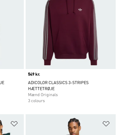
Price
549 kr.
JE
ADICOLOR CLASSICS 3-STRIPES
HÆTTETRØJE
Mænd Originals
3 colours
Føj til ønskeliste
Føj til ønsk