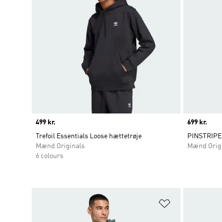
Price
499 kr.
Price
699 kr.
Trefoil Essentials Loose hættetrøje
PINSTRIP
Mænd Originals
Mænd Orig
6 colours
Føj til ønskeli