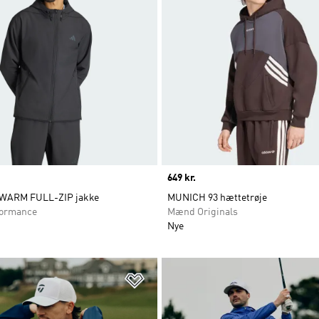
Price
649 kr.
WARM FULL-ZIP jakke
MUNICH 93 hættetrøje
ormance
Mænd Originals
Nye
ste
Føj til ønskeliste