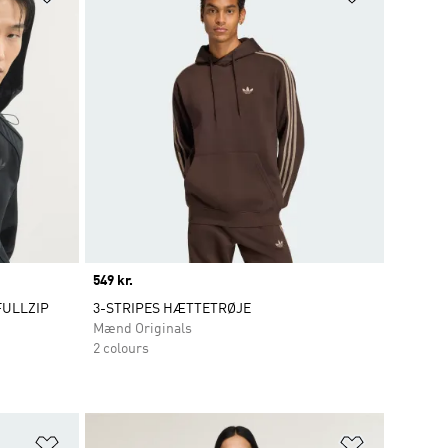
Price
549 kr.
FULLZIP
3-STRIPES HÆTTETRØJE
Mænd Originals
2 colours
Føj til ønskeliste
Føj til ønsk