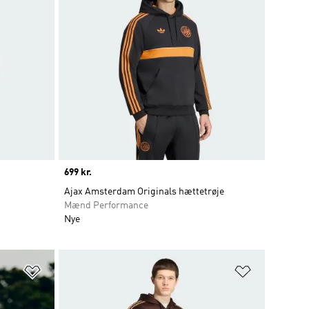
Price
699 kr.
Ajax Amsterdam Originals hættetrøje
Mænd Performance
Nye
Føj til ønskeliste
Føj til ønsk