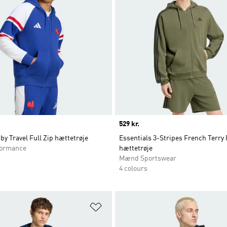
Price
529 kr.
y Travel Full Zip hættetrøje
Essentials 3-Stripes French Terry 
ormance
hættetrøje
Mænd Sportswear
4 colours
ste
Føj til ønskeliste