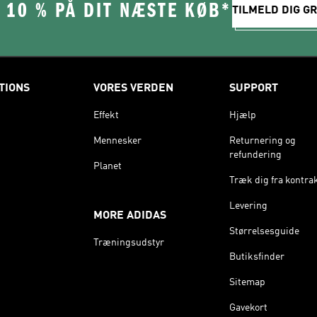
 10 % PÅ DIT NÆSTE KØB*
TILMELD DIG GR
TIONS
VORES VERDEN
SUPPORT
Effekt
Hjælp
Mennesker
Returnering og
refundering
Planet
Træk dig fra kontra
Levering
MORE ADIDAS
Størrelsesguide
Træningsudstyr
Butiksfinder
Sitemap
Gavekort