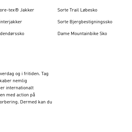
ore-tex® Jakker
Sorte Trail Løbesko
interjakker
Sorte Bjergbestigningssko
dendørssko
Dame Mountainbike Sko
rdag og i fritiden. Tag
skaber nemlig
er internationalt
den med action på
bsorbering. Dermed kan du