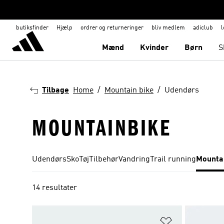
butiksfinder
Hjælp
ordrer og returneringer
bliv medlem
adiclub
l
Mænd
Kvinder
Børn
S
Tilbage
Home
Mountain bike
Udendørs
MOUNTAINBIKE
Udendørs
Sko
Tøj
Tilbehør
Vandring
Trail running
Mountai
14 resultater
Føj til ønskeli