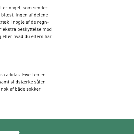
et er noget, som sender
 blæst. Ingen af delene
træk i nogle af de regn-
er ekstra beskyttelse mod
 eller hvad du ellers har
ra adidas. Five Ten er
 samt slidstærke såler
 nok af både sokker,