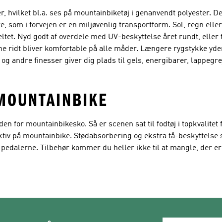
, hvilket bl.a. ses på mountainbiketøj i genanvendt polyester. D
, som i forvejen er en miljøvenlig transportform. Sol, regn eller
feltet. Nyd godt af overdele med UV-beskyttelse året rundt, eller 
dine ridt bliver komfortable på alle måder. Længere rygstykke yd
g andre finesser giver dig plads til gels, energibarer, lappegrej
 MOUNTAINBIKE
n for mountainbikesko. Så er scenen sat til fodtøj i topkvalitet f
aktiv på mountainbike. Stødabsorbering og ekstra tå-beskyttelse
i pedalerne. Tilbehør kommer du heller ikke til at mangle, der er