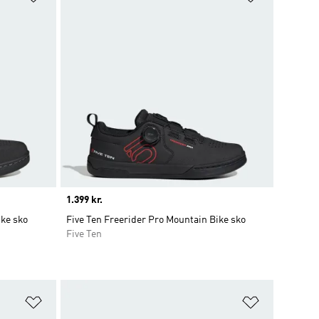
Price
1.399 kr.
ike sko
Five Ten Freerider Pro Mountain Bike sko
Five Ten
Føj til ønskeliste
Føj til ønsk