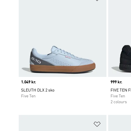
Price
1.049 kr.
Price
999 kr.
SLEUTH DLX 2 sko
FIVE TEN 
Five Ten
Five Ten
2 colours
Føj til ønskeli