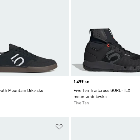
Price
1.499 kr.
euth Mountain Bike sko
Five Ten Trailcross GORE-TEX
mountainbikesko
Five Ten
ste
Føj til ønskeliste