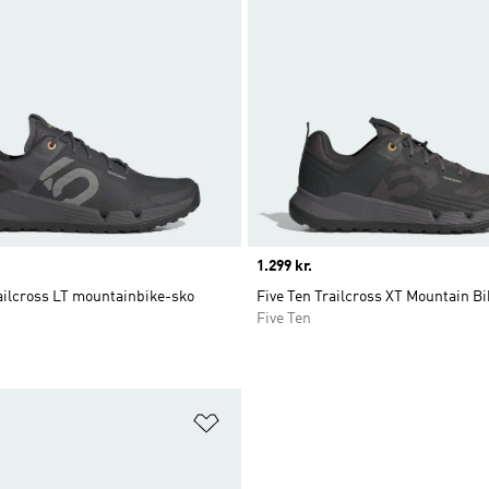
Price
1.299 kr.
ailcross LT mountainbike-sko
Five Ten Trailcross XT Mountain Bi
Five Ten
ste
Føj til ønskeliste