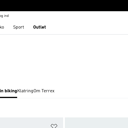
og ind
ko
Sport
Outlet
n biking
Klatring
Om Terrex
ste
Føj til ønskeliste