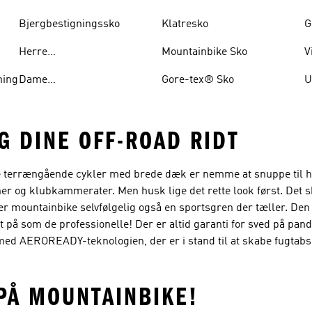
Bjergbestigningssko
Klatresko
G
Herre
Mountainbike Sko
V
Bjergbestigningssko
ning
Dame
Gore-tex® Sko
U
Bjergbestigningssko
G DINE OFF-ROAD RIDT
 terrængående cykler med brede dæk er nemme at snuppe til hve
ner og klubkammerater. Men husk lige det rette look først. Det 
r mountainbike selvfølgelig også en sportsgren der tæller. Den 
t på som de professionelle! Der er altid garanti for sved på pan
t med AEROREADY-teknologien, der er i stand til at skabe fugta
PÅ MOUNTAINBIKE!