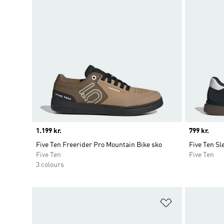
Price
1.199 kr.
Price
799 kr.
Five Ten Freerider Pro Mountain Bike sko
Five Ten Sl
Five Ten
Five Ten
3 colours
Føj til ønskeli