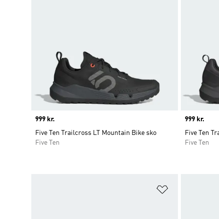
Price
999 kr.
Price
999 kr.
Five Ten Trailcross LT Mountain Bike sko
Five Ten Tr
Five Ten
Five Ten
Føj til ønskeli