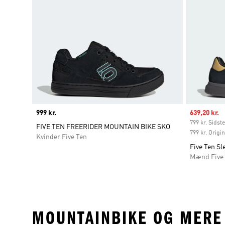
Price
999 kr.
Sale price
639,20 kr.
799 kr. Sidste
FIVE TEN FREERIDER MOUNTAIN BIKE SKO
799 kr. Origi
Kvinder Five Ten
Five Ten Sl
Mænd Five
MOUNTAINBIKE OG MERE