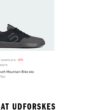
 laveste pris
-20%
Discount
nalpris
euth Mountain Bike sko
 Ten
 AT UDFORSKES