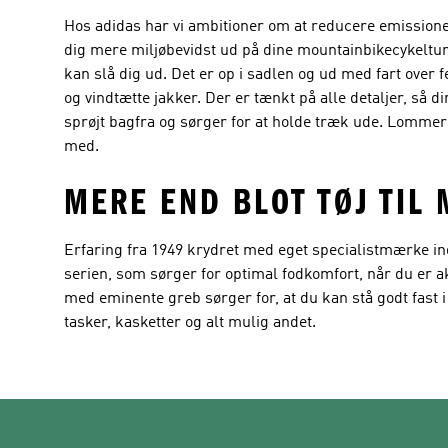
Hos adidas har vi ambitioner om at reducere emissioner
dig mere miljøbevidst ud på dine mountainbikecykelture
kan slå dig ud. Det er op i sadlen og ud med fart over 
og vindtætte jakker. Der er tænkt på alle detaljer, så 
sprøjt bagfra og sørger for at holde træk ude. Lommer o
med.
MERE END BLOT TØJ TIL
Erfaring fra 1949 krydret med eget specialistmærke inde
serien, som sørger for optimal fodkomfort, når du er 
med eminente greb sørger for, at du kan stå godt fast 
tasker, kasketter og alt mulig andet.