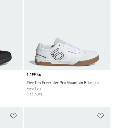
Price
1.199 kr.
Five Ten Freerider Pro Mountain Bike sko
Five Ten
3 colours
Føj til ønskeliste
Føj til ønsk