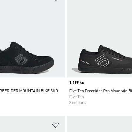
Price
1.199 kr.
FREERIDER MOUNTAIN BIKE SKO
Five Ten Freerider Pro Mountain B
Five Ten
3 colours
ste
Føj til ønskeliste