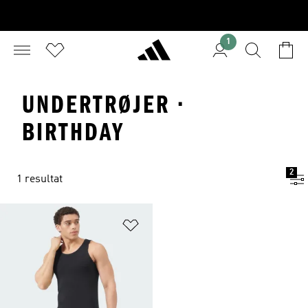
1
UNDERTRØJER ·
BIRTHDAY
2
1 resultat
Føj til ønskeliste