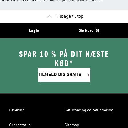
We strive to serve you better and appreciate your feedback
Tilbage til top
Login
Din kurv (0)
SPAR 10 % PÅ DIT NÆSTE
KØB*
TILMELD DIG GRATIS
Levering
Returnering og refundering
Ordrestatus
Sitemap