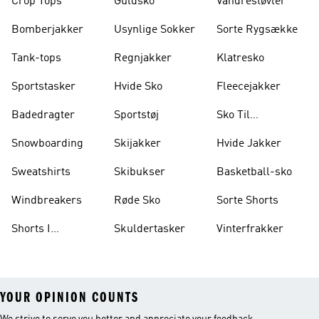
Crop Tops
Guldsko
Vandrestøvler
Bomberjakker
Usynlige Sokker
Sorte Rygsække
Tank-tops
Regnjakker
Klatresko
Sportstasker
Hvide Sko
Fleecejakker
Badedragter
Sportstøj
Sko Til
Vægtløftning
Snowboarding
Skijakker
Hvide Jakker
Sweatshirts
Skibukser
Basketball-sko
Windbreakers
Røde Sko
Sorte Shorts
Shorts I
Skuldertasker
Vinterfrakker
Knælængde
YOUR OPINION COUNTS