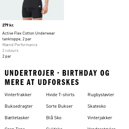
Price
279 kr.
Active Flex Cotton Underwear
tanktoppe, 2 par
Mænd Performance
2 colours
2 par
UNDERTROJER • BIRTHDAY OG
MERE AT UDFORSKES
Vinterfrakker
Hvide T-shirts
Rugbystøvler
Buksedragter
Sorte Bukser
Skatesko
Bæltetasker
Blå Sko
Vinterjakker