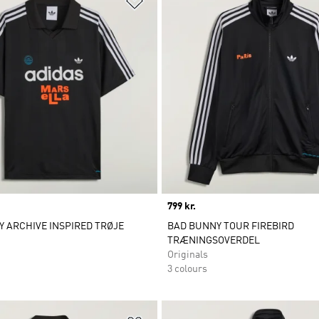
Price
799 kr.
 ARCHIVE INSPIRED TRØJE
BAD BUNNY TOUR FIREBIRD
TRÆNINGSOVERDEL
Originals
3 colours