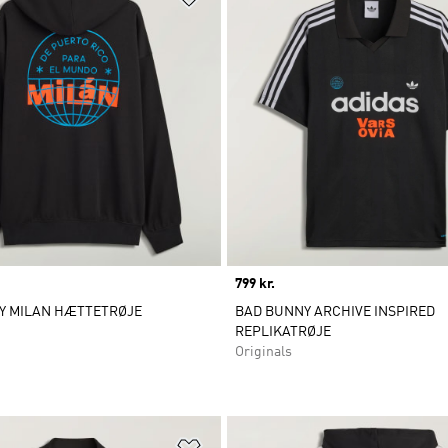
Price
799 kr.
Y MILAN HÆTTETRØJE
BAD BUNNY ARCHIVE INSPIRED
REPLIKATRØJE
Originals
ste
Føj til ønskeliste