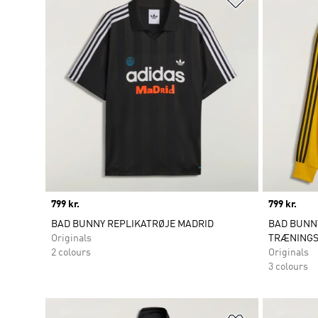
Price
799 kr.
Price
799 kr.
BAD BUNNY REPLIKATRØJE MADRID
BAD BUNNY
Originals
TRÆNINGS
2 colours
Originals
3 colours
Føj til ønskeli