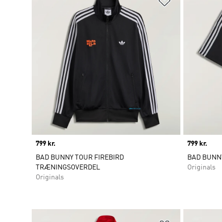
Price
799 kr.
Price
799 kr.
BAD BUNNY TOUR FIREBIRD
BAD BUNNY
TRÆNINGSOVERDEL
Originals
Originals