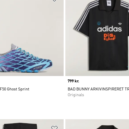
Price
799 kr.
F50 Ghost Sprint
BAD BUNNY ARKIVINSPIRERET T
Originals
ste
Føj til ønskeliste