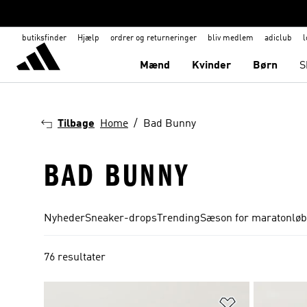
butiksfinder
Hjælp
ordrer og returneringer
bliv medlem
adiclub
l
Mænd
Kvinder
Børn
S
Tilbage
Home
Bad Bunny
BAD BUNNY
Nyheder
Sneaker-drops
Trending
Sæson for maratonløb
76 resultater
Føj til ønskeli