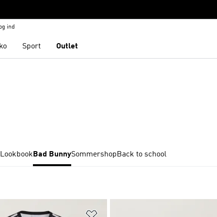
og ind
ko
Sport
Outlet
Lookbook
Bad Bunny
Sommershop
Back to school
ste
Føj til ønskeliste