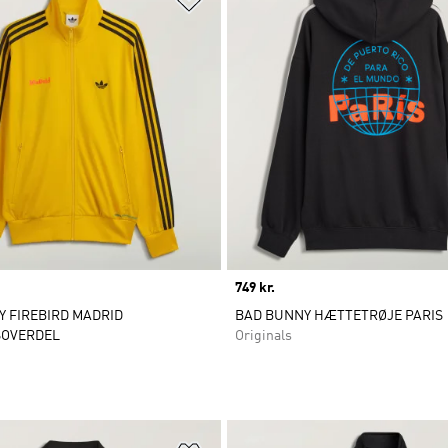
Price
749 kr.
 FIREBIRD MADRID
BAD BUNNY HÆTTETRØJE PARIS
OVERDEL
Originals
ste
Føj til ønskeliste