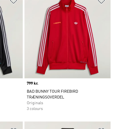
Price
799 kr.
BAD BUNNY TOUR FIREBIRD
TRÆNINGSOVERDEL
Originals
3 colours