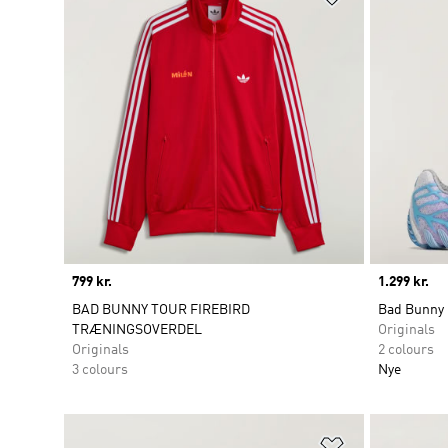
Price
799 kr.
Price
1.299 kr.
BAD BUNNY TOUR FIREBIRD
Bad Bunny 
TRÆNINGSOVERDEL
Originals
Originals
2 colours
3 colours
Nye
Føj til ønskeli