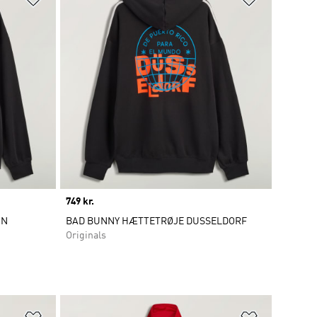
Price
749 kr.
ON
BAD BUNNY HÆTTETRØJE DUSSELDORF
Originals
Føj til ønskeliste
Føj til ønsk