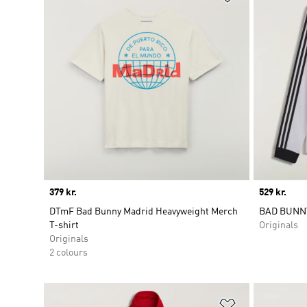
Price
379 kr.
Price
529 kr.
DTmF Bad Bunny Madrid Heavyweight Merch
BAD BUNNY
T-shirt
Originals
Originals
2 colours
Føj til ønskeli