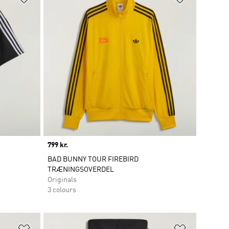
Price
799 kr.
BAD BUNNY TOUR FIREBIRD
TRÆNINGSOVERDEL
Originals
3 colours
Føj til ønskeliste
Føj til ønsk