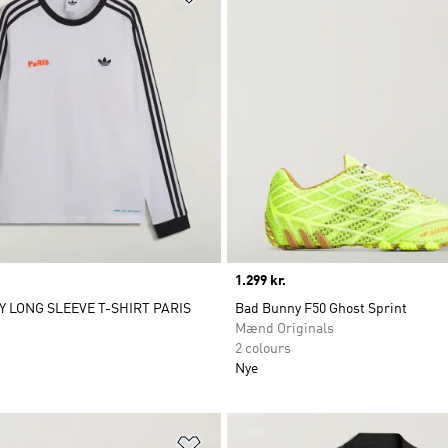
Price
1.299 kr.
 LONG SLEEVE T-SHIRT PARIS
Bad Bunny F50 Ghost Sprint
Mænd Originals
2 colours
Nye
ste
Føj til ønskeliste