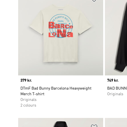
Price
379 kr.
Price
749 kr.
DTmF Bad Bunny Barcelona Heavyweight
BAD BUNN
Merch T-shirt
Originals
Originals
2 colours
Føj til ønskeli