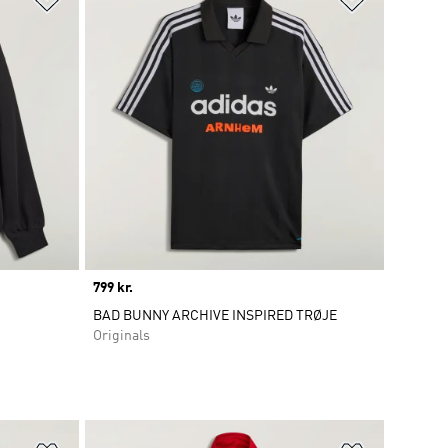
Price
799 kr.
BAD BUNNY ARCHIVE INSPIRED TRØJE
Originals
Føj til ønskeliste
Føj til ønsk