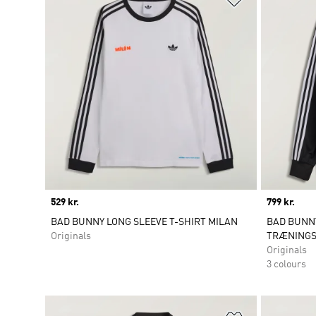
Price
529 kr.
Price
799 kr.
BAD BUNNY LONG SLEEVE T-SHIRT MILAN
BAD BUNNY
Originals
TRÆNINGS
Originals
3 colours
Føj til ønskeli