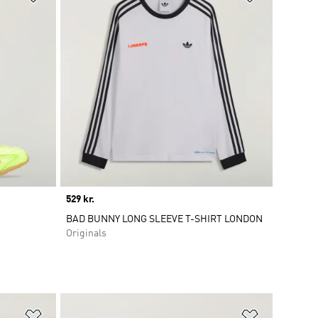
Price
529 kr.
BAD BUNNY LONG SLEEVE T-SHIRT LONDON
Originals
Føj til ønskeliste
Føj til ønsk