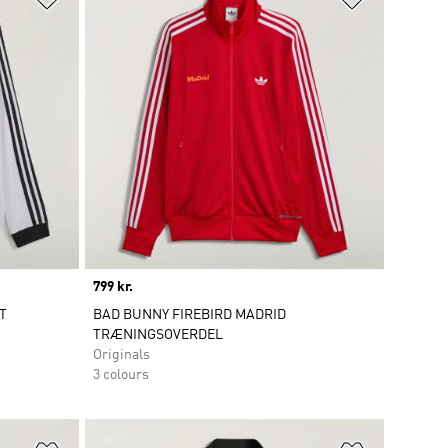
Price
799 kr.
T
BAD BUNNY FIREBIRD MADRID
TRÆNINGSOVERDEL
Originals
3 colours
Føj til ønskeliste
Føj til ønsk