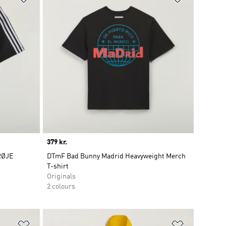
Price
379 kr.
RØJE
DTmF Bad Bunny Madrid Heavyweight Merch
T-shirt
Originals
2 colours
Føj til ønskeliste
Føj til ønsk