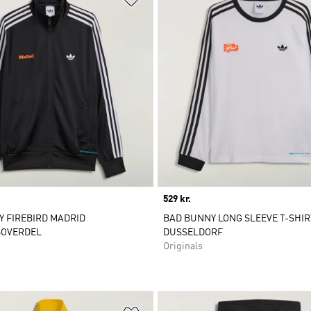
Price
529 kr.
 FIREBIRD MADRID
BAD BUNNY LONG SLEEVE T-SHIR
OVERDEL
DUSSELDORF
Originals
ste
Føj til ønskeliste