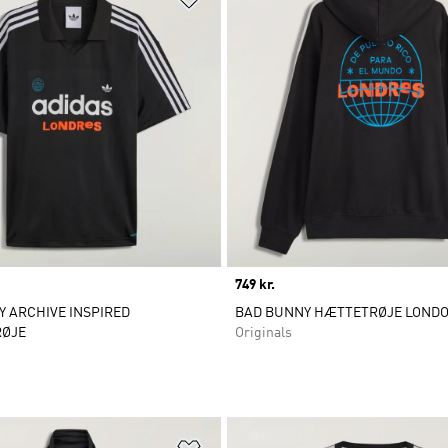
Price
749 kr.
 ARCHIVE INSPIRED
BAD BUNNY HÆTTETRØJE LOND
RØJE
Originals
ste
Føj til ønskeliste