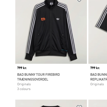
Price
799 kr.
Price
799 kr.
BAD BUNNY TOUR FIREBIRD
BAD BUNNY
TRÆNINGSOVERDEL
REPLIKAT
Originals
Originals
3 colours
Føj til ønskeli