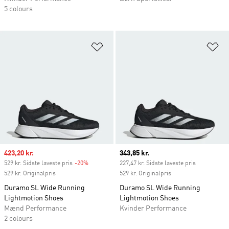
5 colours
Føj til ønskeliste
Fø
Sale price
423,20 kr.
Current price
343,85 kr.
529 kr. Sidste laveste pris
-20%
Discount
227,47 kr. Sidste laveste pris
529 kr. Originalpris
529 kr. Originalpris
Duramo SL Wide Running
Duramo SL Wide Running
Lightmotion Shoes
Lightmotion Shoes
Mænd Performance
Kvinder Performance
2 colours