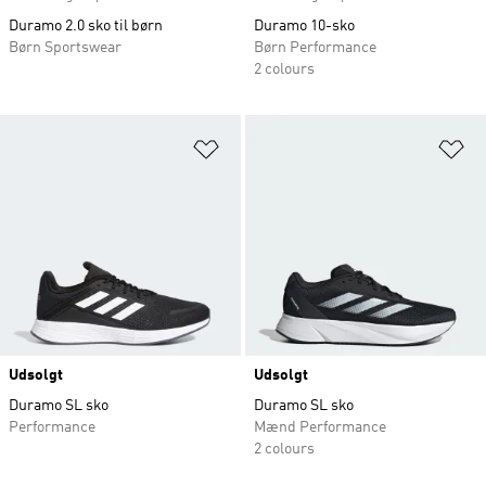
Duramo 2.0 sko til børn
Duramo 10-sko
Børn Sportswear
Børn Performance
2 colours
Føj til ønskeliste
Fø
Udsolgt
Udsolgt
Duramo SL sko
Duramo SL sko
Performance
Mænd Performance
2 colours