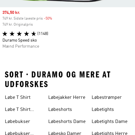
Sale price
374,50 kr.
749 kr. Sidste laveste pris
-50%
Discount
749 kr. Originalpris
(1148)
Duramo Speed sko
Mænd Performance
SORT • DURAMO OG MERE AT
UDFORSKES
Løbe T Shirt
Løbejakker Herre
Løbestrømper
Løbe T Shirt
Løbeshorts
Løbetights
Dame
Løbebukser
Løbeshorts Dame
Løbetights Dame
Løbebukser
Løbesko Damer
Løbetights Herre