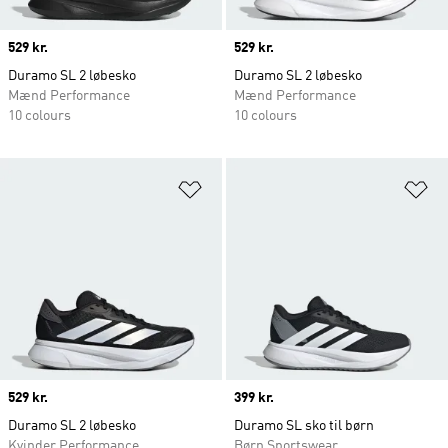
Price
529 kr.
Price
529 kr.
Duramo SL 2 løbesko
Duramo SL 2 løbesko
Mænd Performance
Mænd Performance
10 colours
10 colours
Føj til ønskeliste
Fø
Price
529 kr.
Price
399 kr.
Duramo SL 2 løbesko
Duramo SL sko til børn
Kvinder Performance
Børn Sportswear