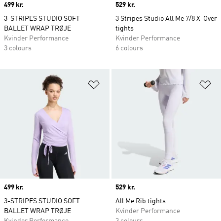
Price
499 kr.
Price
529 kr.
3-STRIPES STUDIO SOFT
3 Stripes Studio All Me 7/8 X-Over
BALLET WRAP TRØJE
tights
Kvinder Performance
Kvinder Performance
3 colours
6 colours
Føj til ønskeliste
Fø
Price
499 kr.
Price
529 kr.
3-STRIPES STUDIO SOFT
All Me Rib tights
BALLET WRAP TRØJE
Kvinder Performance