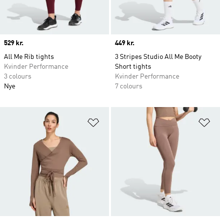
Price
529 kr.
Price
449 kr.
All Me Rib tights
3 Stripes Studio All Me Booty
Kvinder Performance
Short tights
3 colours
Kvinder Performance
Nye
7 colours
Føj til ønskeliste
Fø