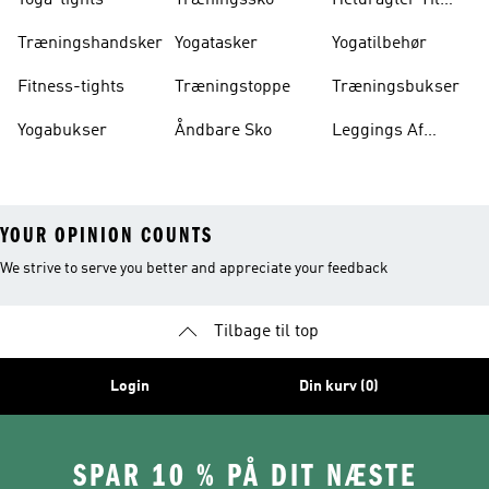
Yoga-tights
Træningssko
Heldragter Til
Træning
Træningshandsker
Yogatasker
Yogatilbehør
Fitness-tights
Træningstoppe
Træningsbukser
Yogabukser
Åndbare Sko
Leggings Af
Bomuld
YOUR OPINION COUNTS
We strive to serve you better and appreciate your feedback
Tilbage til top
Login
Din kurv (0)
SPAR 10 % PÅ DIT NÆSTE