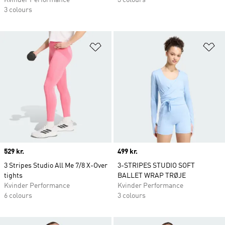
Kvinder Performance
3 colours
3 colours
Føj til ønskeliste
Fø
Price
529 kr.
Price
499 kr.
3 Stripes Studio All Me 7/8 X-Over
3-STRIPES STUDIO SOFT
tights
BALLET WRAP TRØJE
Kvinder Performance
Kvinder Performance
6 colours
3 colours