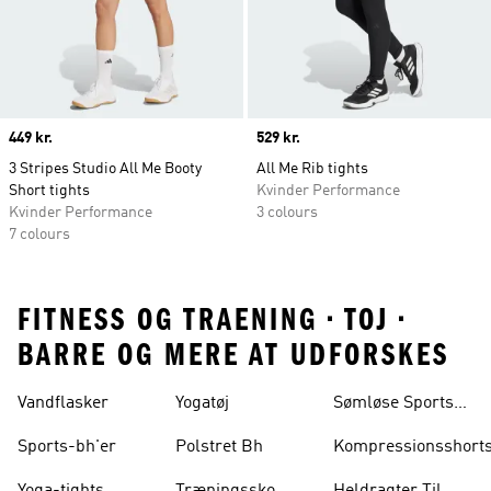
Price
449 kr.
Price
529 kr.
3 Stripes Studio All Me Booty
All Me Rib tights
Short tights
Kvinder Performance
Kvinder Performance
3 colours
7 colours
FITNESS OG TRAENING • TOJ •
BARRE OG MERE AT UDFORSKES
Vandflasker
Yogatøj
Sømløse Sports-
bh'er
Sports-bh'er
Polstret Bh
Kompressionsshort