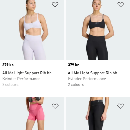
Føj til ønskeliste
Fø
Price
379 kr.
Price
379 kr.
All Me Light Support Rib bh
All Me Light Support Rib bh
Kvinder Performance
Kvinder Performance
2 colours
2 colours
Føj til ønskeliste
Fø