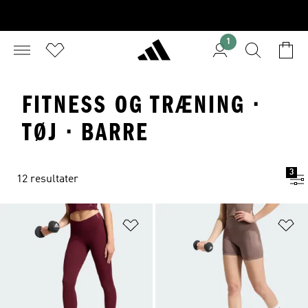
1
FITNESS OG TRÆNING ·
TØJ · BARRE
3
12 resultater
Føj til ønskeliste
Fø