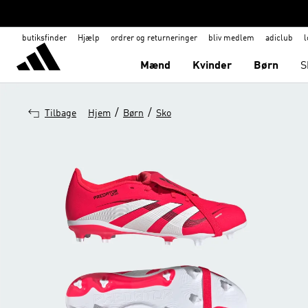
butiksfinder
Hjælp
ordrer og returneringer
bliv medlem
adiclub
l
Mænd
Kvinder
Børn
S
/
/
Tilbage
Hjem
Børn
Sko