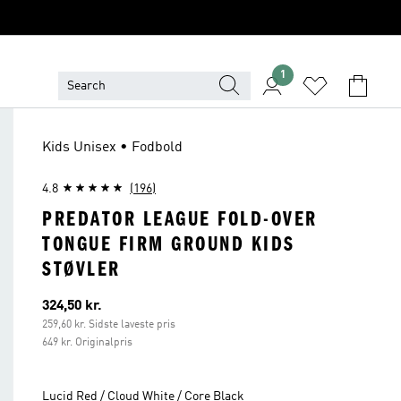
1
Kids Unisex • Fodbold
4.8
(196)
PREDATOR LEAGUE FOLD-OVER
TONGUE FIRM GROUND KIDS
STØVLER
Nuværende pris
324,50 kr.
259,60 kr. Sidste laveste pris
649 kr. Originalpris
Lucid Red / Cloud White / Core Black