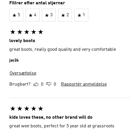
Filtrer efter antal stjerner
5
4
3
2
1
lovely boots
great boots, really good quality and very comfortable
jac24
Oversættelse
Brugbart?
0
0
Rapportér anmeldelse
kids loves these, no other brand will do
great wee boots, perfect for 5 year old at grassroots