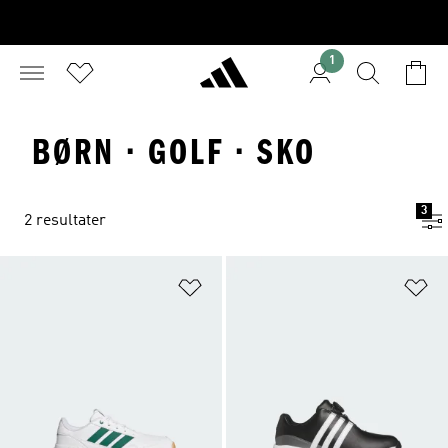
1
BØRN · GOLF · SKO
3
2 resultater
Føj til ønskeliste
Fø