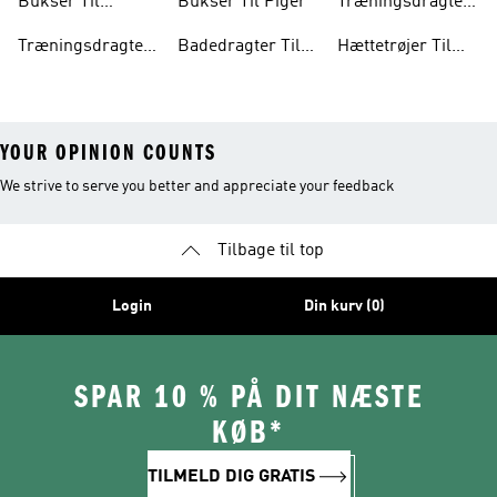
Bukser Til
Bukser Til Piger
Træningsdragter
Drenge
Til Piger
Træningsdragter
Badedragter Til
Hættetrøjer Til
Til Børn
Baby
Piger
YOUR OPINION COUNTS
We strive to serve you better and appreciate your feedback
Tilbage til top
Login
Din kurv (0)
SPAR 10 % PÅ DIT NÆSTE
KØB*
TILMELD DIG GRATIS