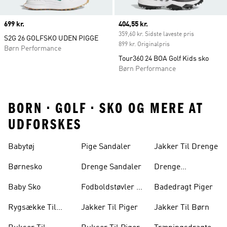
Price
699 kr.
Current price
404,55 kr.
359,60 kr. Sidste laveste pris
S2G 26 GOLFSKO UDEN PIGGE
899 kr. Originalpris
Børn Performance
Tour360 24 BOA Golf Kids sko
Børn Performance
BORN • GOLF • SKO OG MERE AT
UDFORSKES
Babytøj
Pige Sandaler
Jakker Til Drenge
Børnesko
Drenge Sandaler
Drenge
Træningsdragter
Baby Sko
Fodboldstøvler Til
Badedragt Piger
Børn
Rygsække Til
Jakker Til Piger
Jakker Til Børn
Børn