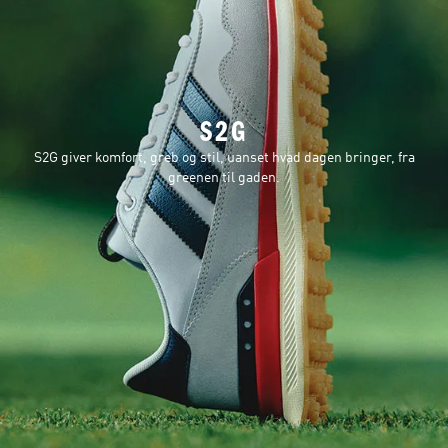
S2G
S2G giver komfort, greb og stil, uanset hvad dagen bringer, fra
greenen til gaden.