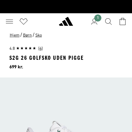
1
/
/
Hjem
Børn
Sko
4.8
(4)
S2G 26 GOLFSKO UDEN PIGGE
Pris
699 kr.