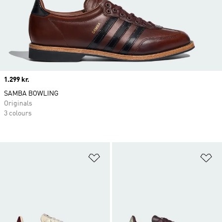
Price
1.299 kr.
SAMBA BOWLING
Originals
3 colours
Føj til ønskeliste
Fø