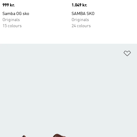
Price
999 kr.
Price
1.049 kr.
Samba OG sko
SAMBA SKO
Originals
Originals
15 colours
24 colours
Fø