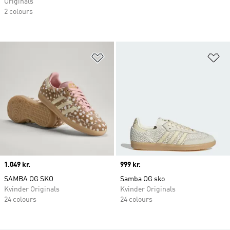
Originals
2 colours
Føj til ønskeliste
Fø
Price
1.049 kr.
Price
999 kr.
SAMBA OG SKO
Samba OG sko
Kvinder Originals
Kvinder Originals
24 colours
24 colours