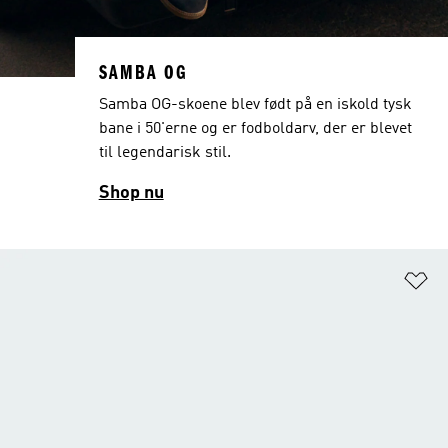
SAMBA OG
Samba OG-skoene blev født på en iskold tysk
bane i 50'erne og er fodboldarv, der er blevet
til legendarisk stil.
Shop nu
Fø