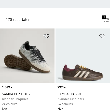
1
170 resultater
Føj til ønskeliste
Fø
Price
1.049 kr.
Price
999 kr.
SAMBA OG SHOES
SAMBA OG SKO
Kvinder Originals
Kvinder Originals
24 colours
24 colours
Nye
Nye