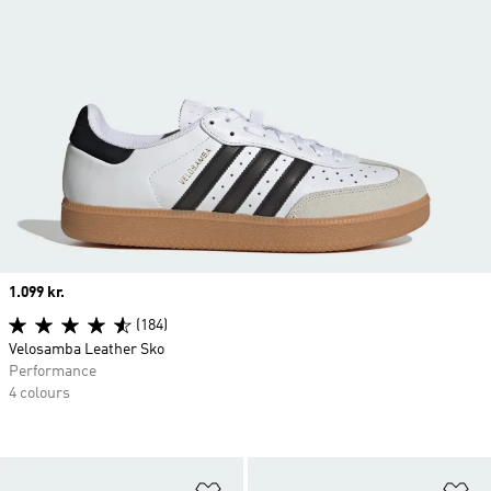
Price
1.099 kr.
(184)
Velosamba Leather Sko
Performance
4 colours
Føj til ønskeliste
Fø