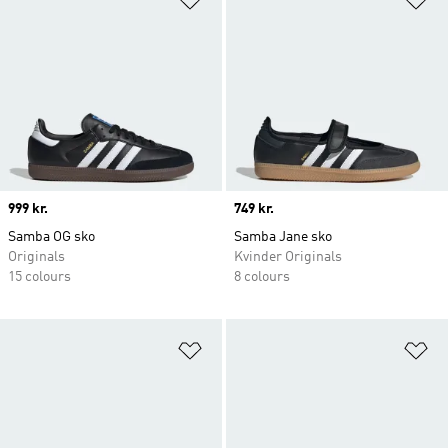
Price
999 kr.
Price
749 kr.
Samba OG sko
Samba Jane sko
Originals
Kvinder Originals
15 colours
8 colours
Føj til ønskeliste
Fø