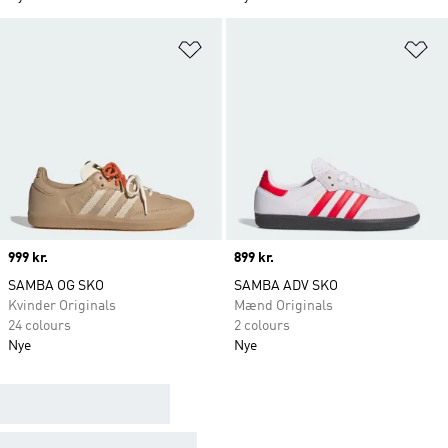
Føj til ønskeliste
Fø
Price
999 kr.
Price
899 kr.
SAMBA OG SKO
SAMBA ADV SKO
Kvinder Originals
Mænd Originals
24 colours
2 colours
Nye
Nye