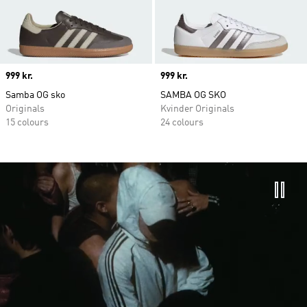
Price
999 kr.
Price
999 kr.
Samba OG sko
SAMBA OG SKO
Originals
Kvinder Originals
15 colours
24 colours