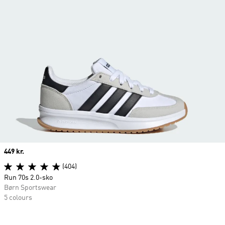
Price
449 kr.
(404)
Run 70s 2.0-sko
Børn Sportswear
5 colours