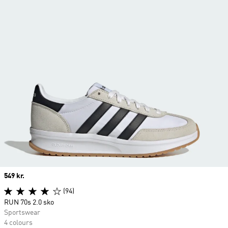
Price
549 kr.
(94)
RUN 70s 2.0 sko
Sportswear
4 colours