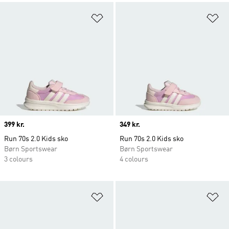
Føj til ønskeliste
Fø
Price
399 kr.
Price
349 kr.
Run 70s 2.0 Kids sko
Run 70s 2.0 Kids sko
Børn Sportswear
Børn Sportswear
3 colours
4 colours
Føj til ønskeliste
Fø