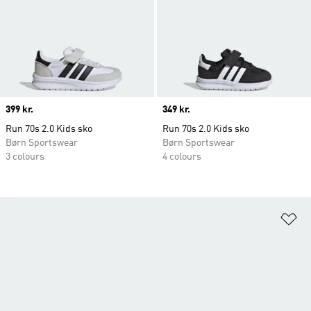
Price
399 kr.
Price
349 kr.
Run 70s 2.0 Kids sko
Run 70s 2.0 Kids sko
Børn Sportswear
Børn Sportswear
3 colours
4 colours
Fø