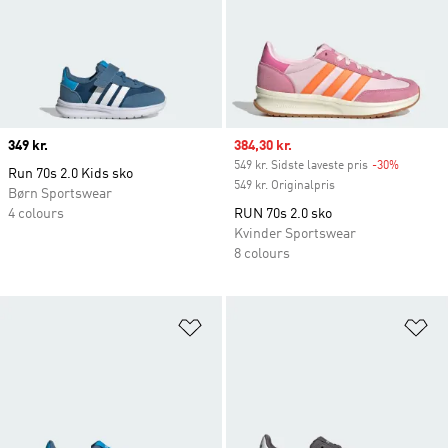
Price
349 kr.
Sale price
384,30 kr.
549 kr. Sidste laveste pris
-30%
Discount
Run 70s 2.0 Kids sko
549 kr. Originalpris
Børn Sportswear
4 colours
RUN 70s 2.0 sko
Kvinder Sportswear
8 colours
Føj til ønskeliste
Fø