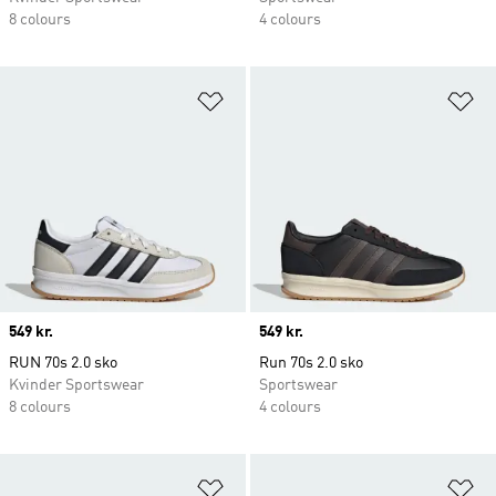
8 colours
4 colours
Føj til ønskeliste
Fø
Price
549 kr.
Price
549 kr.
RUN 70s 2.0 sko
Run 70s 2.0 sko
Kvinder Sportswear
Sportswear
8 colours
4 colours
Føj til ønskeliste
Fø