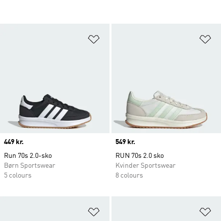
Føj til ønskeliste
Fø
Price
449 kr.
Price
549 kr.
Run 70s 2.0-sko
RUN 70s 2.0 sko
Børn Sportswear
Kvinder Sportswear
5 colours
8 colours
Føj til ønskeliste
Fø