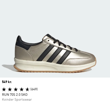
Price
549 kr.
(649)
RUN 70S 2.0 SKO
Kvinder Sportswear