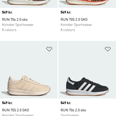
Price
549 kr.
Price
549 kr.
RUN 70s 2.0 sko
RUN 70S 2.0 SKO
Kvinder Sportswear
Kvinder Sportswear
8 colours
8 colours
Føj til ønskeliste
Fø
Price
549 kr.
Price
549 kr.
RUN 70S 2.0 SKO
RUN 70s 2.0 sko
Kvinder Sportswear
Sportswear