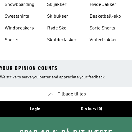
Vægtløftning
Snowboarding
Skijakker
Hvide Jakker
Sweatshirts
Skibukser
Basketball-sko
Windbreakers
Røde Sko
Sorte Shorts
Shorts I
Skuldertasker
Vinterfrakker
Knælængde
YOUR OPINION COUNTS
We strive to serve you better and appreciate your feedback
Tilbage til top
Login
Din kurv (0)