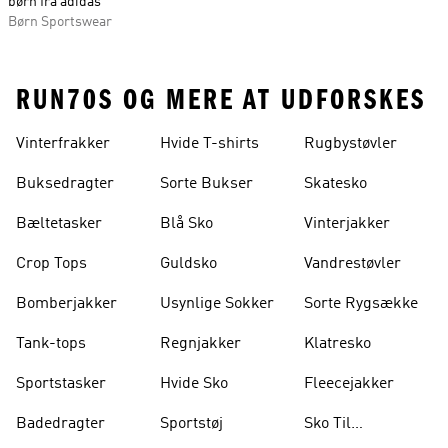
børn fra adidas
Børn Sportswear
RUN70S OG MERE AT UDFORSKES
Vinterfrakker
Hvide T-shirts
Rugbystøvler
Buksedragter
Sorte Bukser
Skatesko
Bæltetasker
Blå Sko
Vinterjakker
Crop Tops
Guldsko
Vandrestøvler
Bomberjakker
Usynlige Sokker
Sorte Rygsække
Tank-tops
Regnjakker
Klatresko
Sportstasker
Hvide Sko
Fleecejakker
Badedragter
Sportstøj
Sko Til