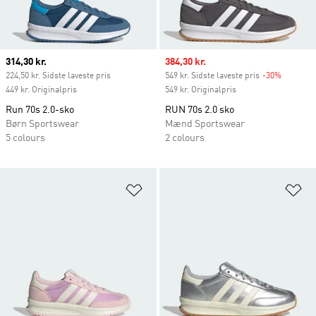
Current price
314,30 kr.
Sale price
384,30 kr.
224,50 kr. Sidste laveste pris
549 kr. Sidste laveste pris
-30%
Discount
449 kr. Originalpris
549 kr. Originalpris
Run 70s 2.0-sko
RUN 70s 2.0 sko
Børn Sportswear
Mænd Sportswear
5 colours
2 colours
Føj til ønskeliste
Fø