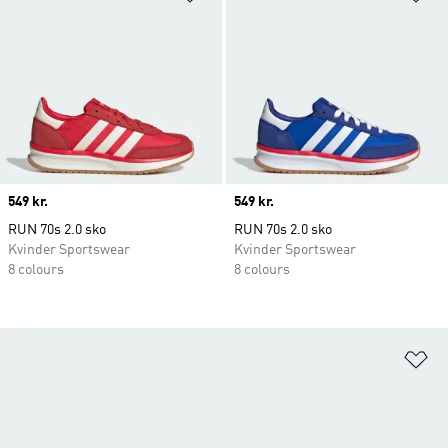
Price
549 kr.
Price
549 kr.
RUN 70s 2.0 sko
RUN 70s 2.0 sko
Kvinder Sportswear
Kvinder Sportswear
8 colours
8 colours
Fø