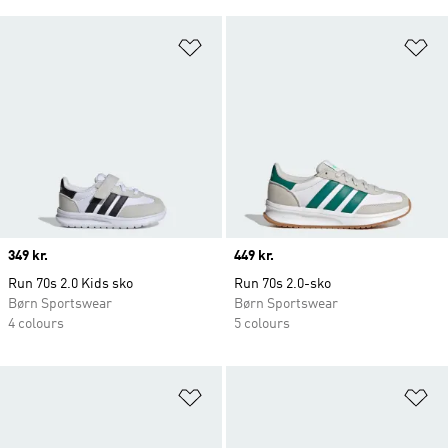
Føj til ønskeliste
Fø
Price
349 kr.
Price
449 kr.
Run 70s 2.0 Kids sko
Run 70s 2.0-sko
Børn Sportswear
Børn Sportswear
4 colours
5 colours
Føj til ønskeliste
Fø