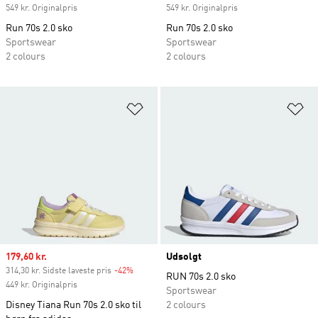
549 kr. Originalpris
549 kr. Originalpris
Run 70s 2.0 sko
Run 70s 2.0 sko
Sportswear
Sportswear
2 colours
2 colours
Føj til ønskeliste
Fø
Sale price
179,60 kr.
Udsolgt
314,30 kr. Sidste laveste pris
-42%
Discount
RUN 70s 2.0 sko
449 kr. Originalpris
Sportswear
Disney Tiana Run 70s 2.0 sko til
2 colours