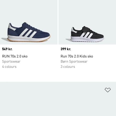
Price
549 kr.
Price
399 kr.
RUN 70s 2.0 sko
Run 70s 2.0 Kids sko
Sportswear
Børn Sportswear
4 colours
3 colours
Fø