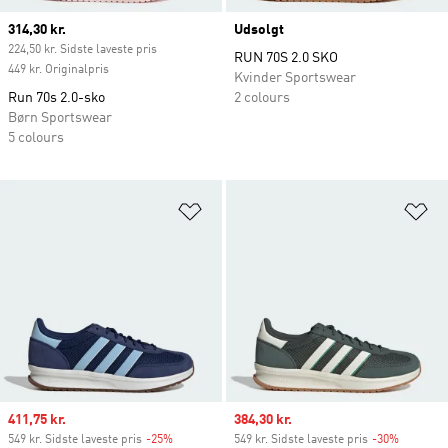
Current price
314,30 kr.
Udsolgt
224,50 kr. Sidste laveste pris
RUN 70S 2.0 SKO
449 kr. Originalpris
Kvinder Sportswear
Run 70s 2.0-sko
2 colours
Børn Sportswear
5 colours
Føj til ønskeliste
Fø
Sale price
411,75 kr.
Sale price
384,30 kr.
549 kr. Sidste laveste pris
-25%
Discount
549 kr. Sidste laveste pris
-30%
Discount