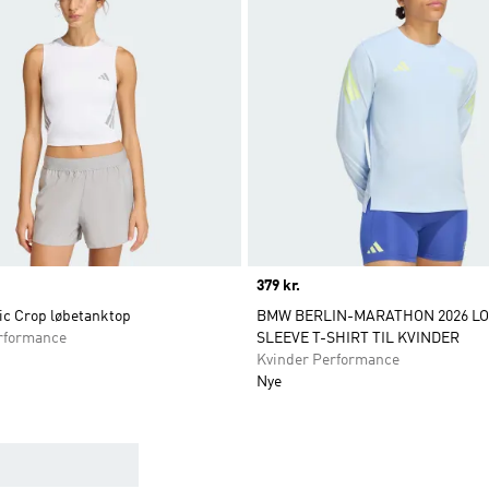
Price
379 kr.
ic Crop løbetanktop
BMW BERLIN-MARATHON 2026 L
rformance
SLEEVE T-SHIRT TIL KVINDER
Kvinder Performance
Nye