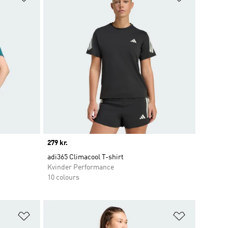
Price
279 kr.
adi365 Climacool T-shirt
Kvinder Performance
10 colours
Føj til ønskeliste
Føj til ønsk