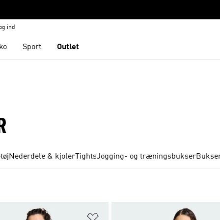
og ind
ko
Sport
Outlet
R
tøj
Nederdele & kjoler
Tights
Jogging- og træningsbukser
Bukse
ste
Føj til ønskeliste