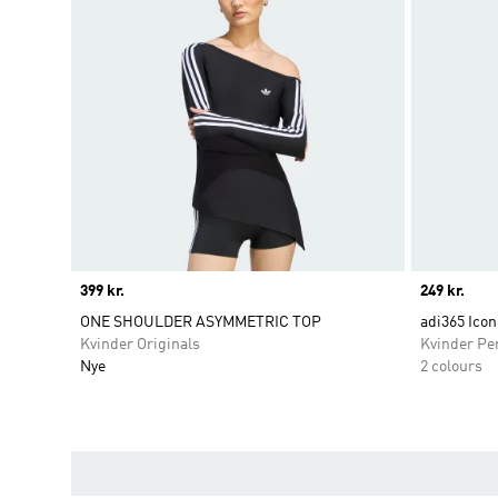
Price
399 kr.
Price
249 kr.
ONE SHOULDER ASYMMETRIC TOP
adi365 Icon
Kvinder Originals
Kvinder Pe
Nye
2 colours