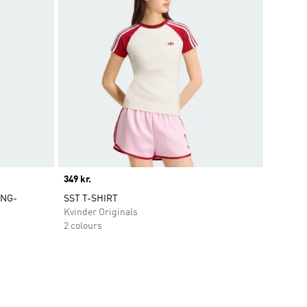
Price
349 kr.
ONG-
SST T-SHIRT
Kvinder Originals
2 colours