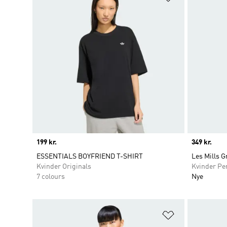
Price
199 kr.
Price
349 kr.
ESSENTIALS BOYFRIEND T-SHIRT
Les Mills G
Kvinder Originals
Kvinder Pe
7 colours
Nye
Føj til ønskeli