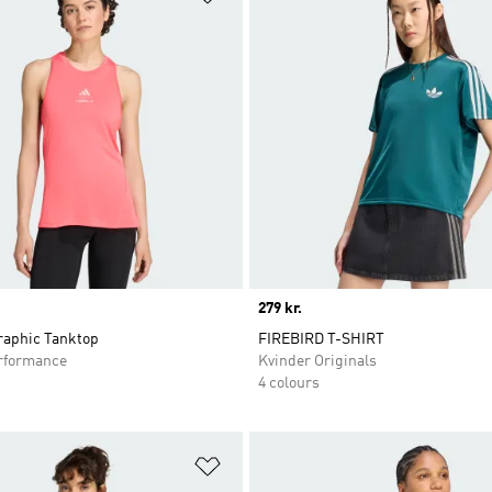
Price
279 kr.
raphic Tanktop
FIREBIRD T-SHIRT
rformance
Kvinder Originals
4 colours
ste
Føj til ønskeliste