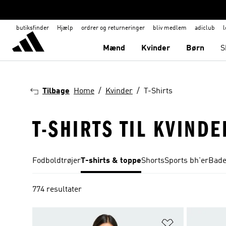
butiksfinder
Hjælp
ordrer og returneringer
bliv medlem
adiclub
l
Mænd
Kvinder
Børn
S
Tilbage
Home
Kvinder
T-Shirts
T-SHIRTS TIL KVINDE
Fodboldtrøjer
T-shirts & toppe
Shorts
Sports bh'er
Bade
774 resultater
Føj til ønskeli