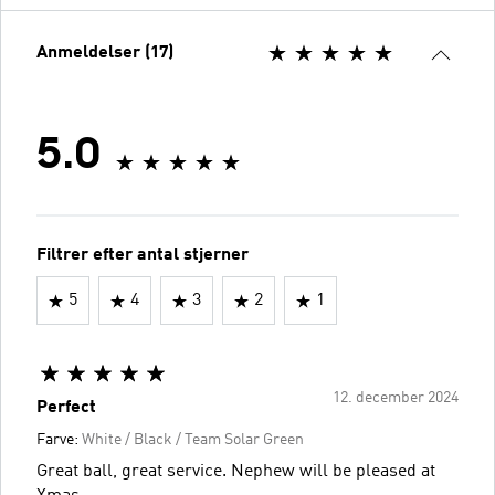
Anmeldelser (17)
5.0
Filtrer efter antal stjerner
5
4
3
2
1
12. december 2024
Perfect
Farve:
White / Black / Team Solar Green
Great ball, great service. Nephew will be pleased at