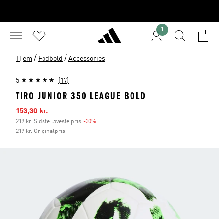
1
/
/
Hjem
Fodbold
Accessories
5
(17)
TIRO JUNIOR 350 LEAGUE BOLD
Udsalgspris
153,30 kr.
219 kr. Sidste laveste pris
-30%
Rabat
219 kr. Originalpris