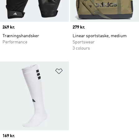
Price
249 kr.
Price
279 kr.
Træningshandsker
Linear sportstaske, medium
Performance
Sportswear
3 colours
Føj til ønskeliste
Price
169 kr.