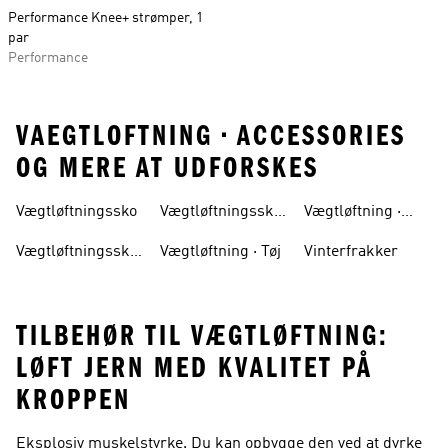
Performance Knee+ strømper, 1
par
Performance
VAEGTLOFTNING • ACCESSORIES
OG MERE AT UDFORSKES
Vægtløftningssko
Vægtløftningssko
Vægtløftning ·
Til Kvinder
Accessories
Vægtløftningssko
Vægtløftning · Tøj
Vinterfrakker
Til Mænd
TILBEHØR TIL VÆGTLØFTNING:
LØFT JERN MED KVALITET PÅ
KROPPEN
Eksplosiv muskelstyrke. Du kan opbygge den ved at dyrke