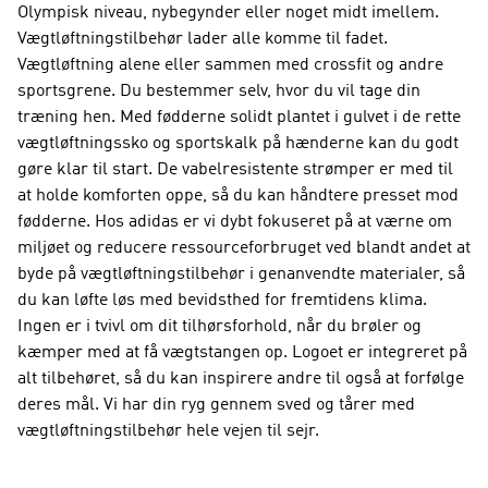
Olympisk niveau, nybegynder eller noget midt imellem.
Vægtløftningstilbehør lader alle komme til fadet.
Vægtløftning alene eller sammen med crossfit og andre
sportsgrene. Du bestemmer selv, hvor du vil tage din
træning hen. Med fødderne solidt plantet i gulvet i de rette
vægtløftningssko og sportskalk på hænderne kan du godt
gøre klar til start. De vabelresistente strømper er med til
at holde komforten oppe, så du kan håndtere presset mod
fødderne. Hos adidas er vi dybt fokuseret på at værne om
miljøet og reducere ressourceforbruget ved blandt andet at
byde på vægtløftningstilbehør i genanvendte materialer, så
du kan løfte løs med bevidsthed for fremtidens klima.
Ingen er i tvivl om dit tilhørsforhold, når du brøler og
kæmper med at få vægtstangen op. Logoet er integreret på
alt tilbehøret, så du kan inspirere andre til også at forfølge
deres mål. Vi har din ryg gennem sved og tårer med
vægtløftningstilbehør hele vejen til sejr.