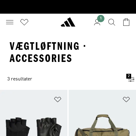
1
VÆGTLØFTNING ·
ACCESSORIES
2
3 resultater
Føj til ønskeliste
Fø