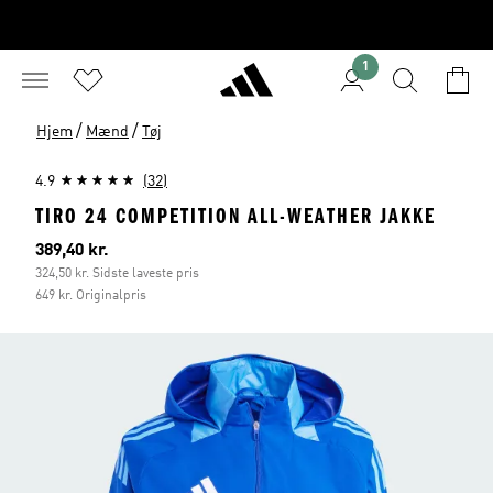
1
/
/
Hjem
Mænd
Tøj
4.9
(32)
TIRO 24 COMPETITION ALL-WEATHER JAKKE
Nuværende pris
389,40 kr.
324,50 kr. Sidste laveste pris
649 kr. Originalpris