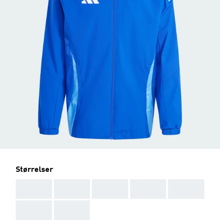
Størrelser
AAA
AAA
AAA
AAA
AAA
AAA
AAA