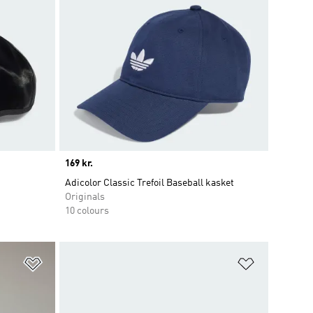
Price
169 kr.
Adicolor Classic Trefoil Baseball kasket
Originals
10 colours
Føj til ønskeliste
Føj til ønsk