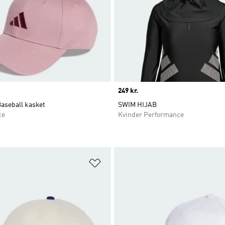
Price
249 kr.
aseball kasket
SWIM HIJAB
ce
Kvinder Performance
ste
Føj til ønskeliste