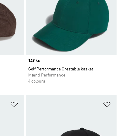
Price
149 kr.
Golf Performance Crestable kasket
Mænd Performance
4 colours
Føj til ønskeliste
Føj til ønsk