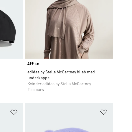
Price
499 kr.
adidas by Stella McCartney hijab med
underkappe
Kvinder adidas by Stella McCartney
2 colours
Føj til ønskeliste
Føj til ønsk