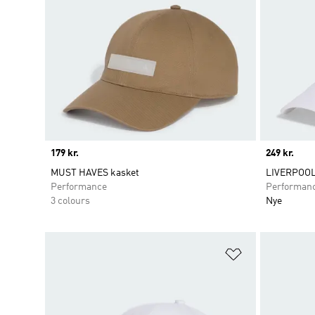
Price
179 kr.
Price
249 kr.
MUST HAVES kasket
LIVERPOOL
Performance
Performan
3 colours
Nye
Føj til ønskeli