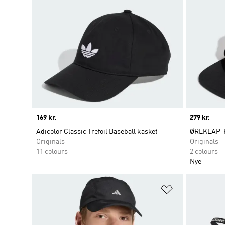
Price
169 kr.
Price
279 kr.
Adicolor Classic Trefoil Baseball kasket
ØREKLAP-
Originals
Originals
11 colours
2 colours
Nye
Føj til ønskeli