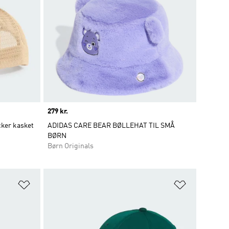
Price
279 kr.
cker kasket
ADIDAS CARE BEAR BØLLEHAT TIL SMÅ
BØRN
Børn Originals
Føj til ønskeliste
Føj til ønsk