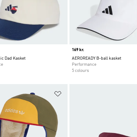
Price
169 kr.
ic Dad Kasket
AEROREADY B-ball kasket
ce
Performance
5 colours
ste
Føj til ønskeliste