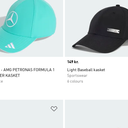
Price
149 kr.
 - AMG PETRONAS FORMULA 1
Light Baseball kasket
ER KASKET
Sportswear
ce
6 colours
ste
Føj til ønskeliste