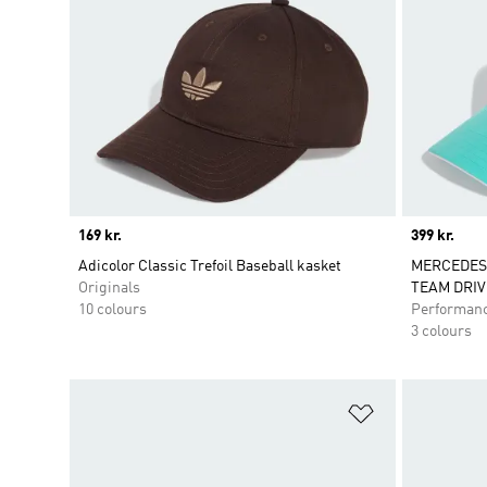
Price
169 kr.
Price
399 kr.
Adicolor Classic Trefoil Baseball kasket
MERCEDES
Originals
TEAM DRIV
10 colours
Performan
3 colours
Føj til ønskeli