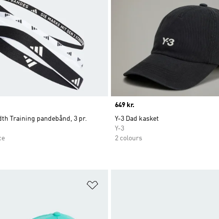
Price
649 kr.
th Training pandebånd, 3 pr.
Y-3 Dad kasket
Y-3
ce
2 colours
ste
Føj til ønskeliste