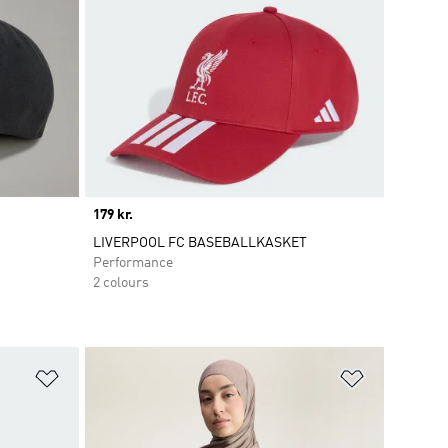
Price
179 kr.
LIVERPOOL FC BASEBALLKASKET
Performance
2 colours
Føj til ønskeliste
Føj til ønsk