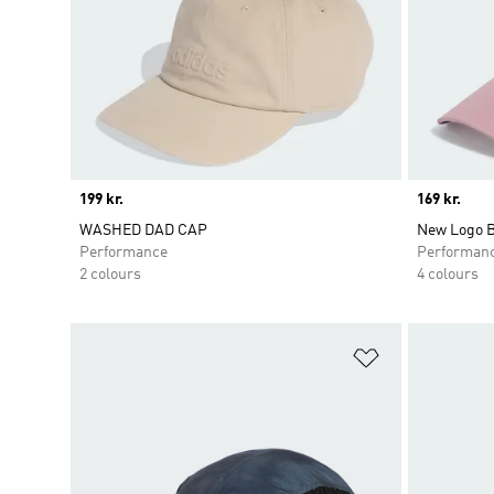
Price
199 kr.
Price
169 kr.
WASHED DAD CAP
New Logo B
Performance
Performan
2 colours
4 colours
Føj til ønskeli