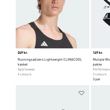
Price
249 kr.
Price
149 kr.
Runningxadizero Lightweight CLIMACOOL
Mutiple Wid
kasket
pakke
Sportswear
Performan
6 colours
3 colours
3 par
Føj til ønskeli