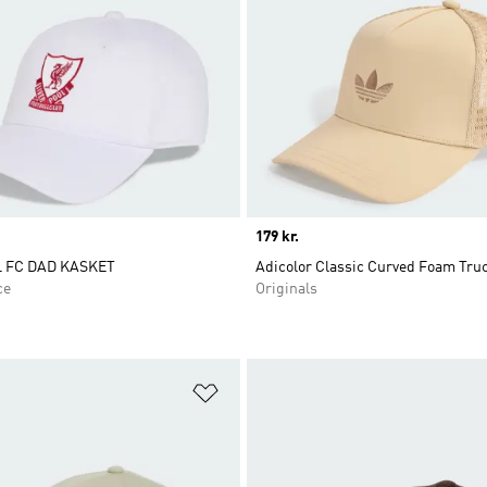
Price
179 kr.
 FC DAD KASKET
Adicolor Classic Curved Foam Tru
ce
Originals
ste
Føj til ønskeliste