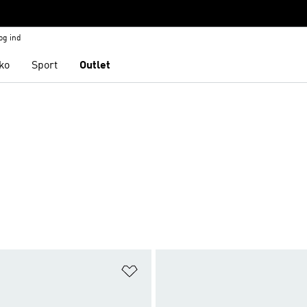
og ind
ko
Sport
Outlet
ste
Føj til ønskeliste