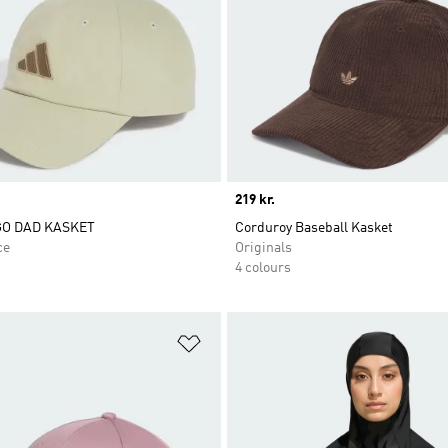
Price
219 kr.
GO DAD KASKET
Corduroy Baseball Kasket
ce
Originals
4 colours
ste
Føj til ønskeliste