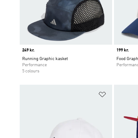
Price
249 kr.
Price
199 kr.
Running Graphic kasket
Food Graph
Performance
Performan
5 colours
Føj til ønskeli