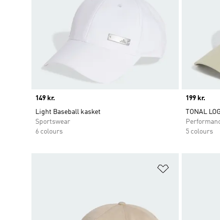
Price
149 kr.
Price
199 kr.
Light Baseball kasket
TONAL LO
Sportswear
Performan
6 colours
5 colours
Føj til ønskeli