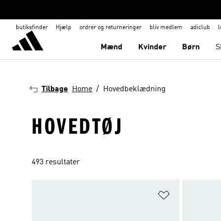
butiksfinder
Hjælp
ordrer og returneringer
bliv medlem
adiclub
l
Mænd
Kvinder
Børn
S
Tilbage
Home
Hovedbeklædning
HOVEDTØJ
493 resultater
Føj til ønskeli