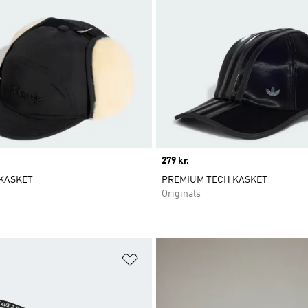
Price
279 kr.
KASKET
PREMIUM TECH KASKET
Originals
ste
Føj til ønskeliste