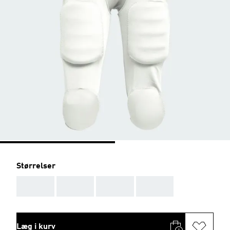
Størrelser
AAA
AAA
AAA
AAA
Læg i kurv