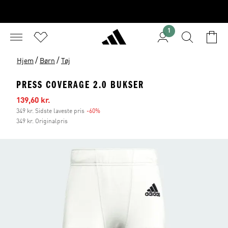
1
/
/
Hjem
Børn
Tøj
PRESS COVERAGE 2.0 BUKSER
Udsalgspris
139,60 kr.
349 kr. Sidste laveste pris
-60%
Rabat
349 kr. Originalpris