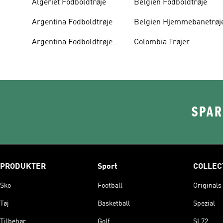
Algeriet Fodboldtrøje
Belgien Fodboldtrøje
Argentina Fodboldtrøje
Belgien Hjemmebanetrøj
Argentina Fodboldtrøje
Colombia Trøjer
Børn
SPAR
PRODUKTER
Sport
COLLEC
Sko
Football
Originals
Tøj
Basketball
Spezial
Tilbehør
Golf
SL72