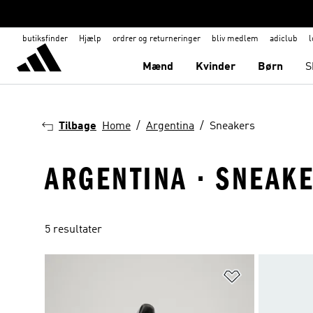
butiksfinder
Hjælp
ordrer og returneringer
bliv medlem
adiclub
l
Mænd
Kvinder
Børn
S
Tilbage
Home
Argentina
Sneakers
ARGENTINA · SNEAK
5 resultater
Føj til ønskeli