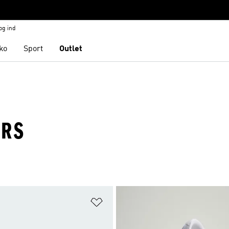
og ind
ko
Sport
Outlet
ERS
ste
Føj til ønskeliste