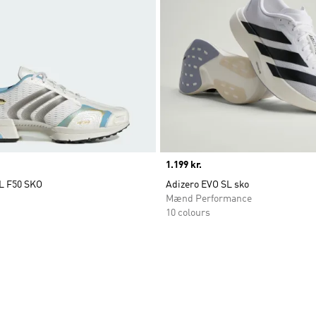
Price
1.199 kr.
 F50 SKO
Adizero EVO SL sko
Mænd Performance
10 colours
ste