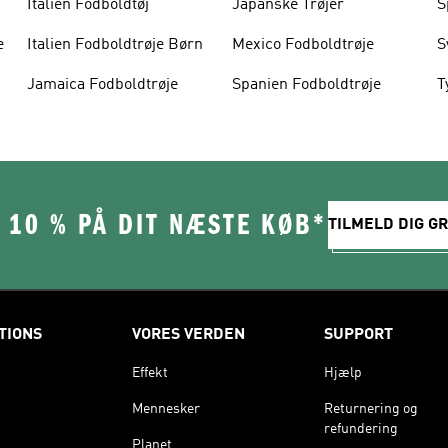
Italien Fodboldtøj
Japanske Trøjer
S
e
Italien Fodboldtrøje Børn
Mexico Fodboldtrøje
S
Jamaica Fodboldtrøje
Spanien Fodboldtrøje
T
 10 % PÅ DIT NÆSTE KØB*
TILMELD DIG GR
TIONS
VORES VERDEN
SUPPORT
Effekt
Hjælp
Mennesker
Returnering og
refundering
Planet