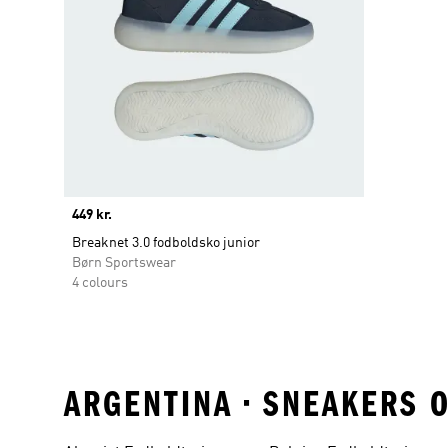
Price
449 kr.
Breaknet 3.0 fodboldsko junior
Børn Sportswear
4 colours
ARGENTINA • SNEAKERS 