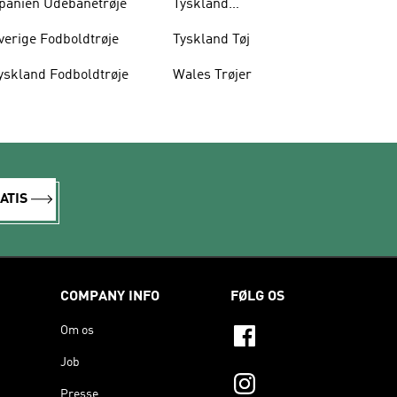
panien Udebanetrøje
Tyskland
Hjemmebanetrøje
verige Fodboldtrøje
Tyskland Tøj
yskland Fodboldtrøje
Wales Trøjer
ATIS
COMPANY INFO
FØLG OS
Om os
Job
Presse