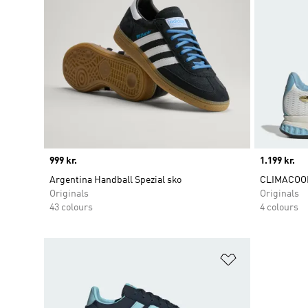
Price
999 kr.
Price
1.199 kr.
Argentina Handball Spezial sko
CLIMACOOL
Originals
Originals
43 colours
4 colours
Føj til ønskeli