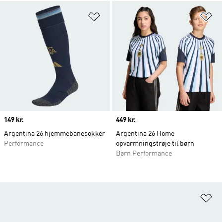
Føj til ønskeliste
Fø
Price
149 kr.
Price
449 kr.
Argentina 26 hjemmebanesokker
Argentina 26 Home
Performance
opvarmningstrøje til børn
Børn Performance
Fø