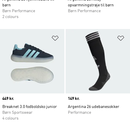
børn
opvarmningstrøje til børn
Børn Performance
Børn Performance
2 colours
Føj til ønskeliste
Fø
Price
449 kr.
Price
149 kr.
Breaknet 3.0 fodboldsko junior
Argentina 26 udebanesokker
Børn Sportswear
Performance
4 colours