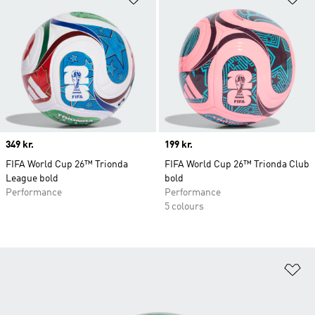
Price
349 kr.
Price
199 kr.
FIFA World Cup 26™ Trionda
FIFA World Cup 26™ Trionda Club
League bold
bold
Performance
Performance
5 colours
Fø