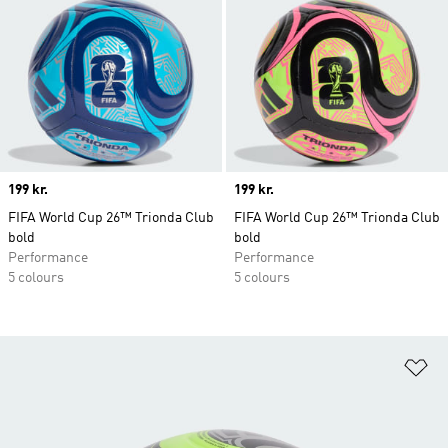
Price
199 kr.
Price
199 kr.
FIFA World Cup 26™ Trionda Club
FIFA World Cup 26™ Trionda Club
bold
bold
Performance
Performance
5 colours
5 colours
Fø