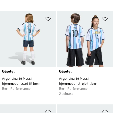
Føj til ønskeliste
Fø
Udsolgt
Udsolgt
Argentina 26 Messi
Argentina 26 Messi
hjemmebanesæt til børn
hjemmebanetrøje til børn
Børn Performance
Børn Performance
2 colours
Føj til ønskeliste
Fø