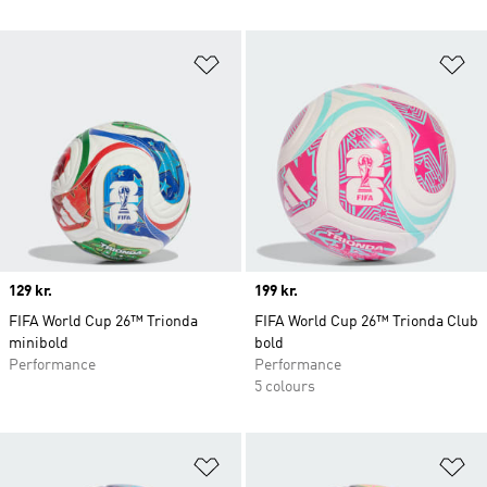
Føj til ønskeliste
Fø
Price
129 kr.
Price
199 kr.
FIFA World Cup 26™ Trionda
FIFA World Cup 26™ Trionda Club
minibold
bold
Performance
Performance
5 colours
Føj til ønskeliste
Fø