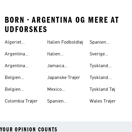
BORN • ARGENTINA OG MERE AT
UDFORSKES
Algeriet
Italien Fodboldtøj
Spanien
Fodboldtrøje
Udebanetrøje
Argentina
Italien
Sverige
Fodboldtrøje
Fodboldtrøje Børn
Fodboldtrøje
Argentina
Jamaica
Tyskland
Fodboldtrøje Børn
Fodboldtrøje
Fodboldtrøje
Belgien
Japanske Trøjer
Tyskland
Fodboldtrøje
Hjemmebanetrøje
Belgien
Mexico
Tyskland Tøj
Hjemmebanetrøje
Fodboldtrøje
Colombia Trøjer
Spanien
Wales Trøjer
Fodboldtrøje
YOUR OPINION COUNTS