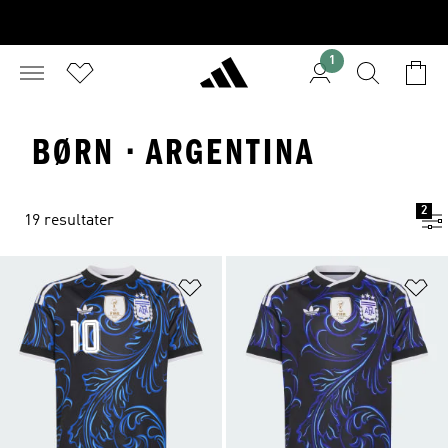
1
BØRN · ARGENTINA
2
19 resultater
Føj til ønskeliste
Fø