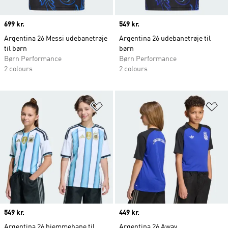
Price
699 kr.
Price
549 kr.
Argentina 26 Messi udebanetrøje
Argentina 26 udebanetrøje til
til børn
børn
Børn Performance
Børn Performance
2 colours
2 colours
Føj til ønskeliste
Fø
Price
549 kr.
Price
449 kr.
Argentina 26 hjemmebane til
Argentina 26 Away