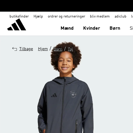
butiksfinder
Hjælp
ordrer og returneringer
bliv medlem
adiclub
l
Mænd
Kvinder
Børn
S
/
/
Tilbage
Hjem
Børn
Tøj