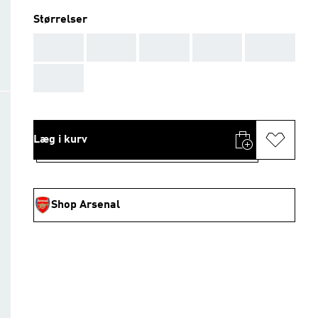
Størrelser
AAA
AAA
AAA
AAA
AAA
AAA
Læg i kurv
Shop Arsenal