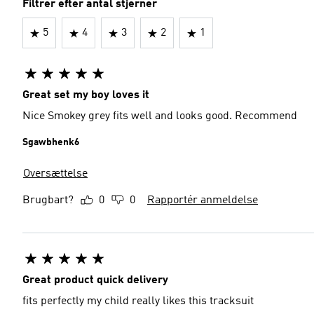
Filtrer efter antal stjerner
5
4
3
2
1
Great set my boy loves it
Nice Smokey grey fits well and looks good. Recommend
Sgawbhenk6
Oversættelse
Brugbart?
0
0
Rapportér anmeldelse
Great product quick delivery
fits perfectly my child really likes this tracksuit