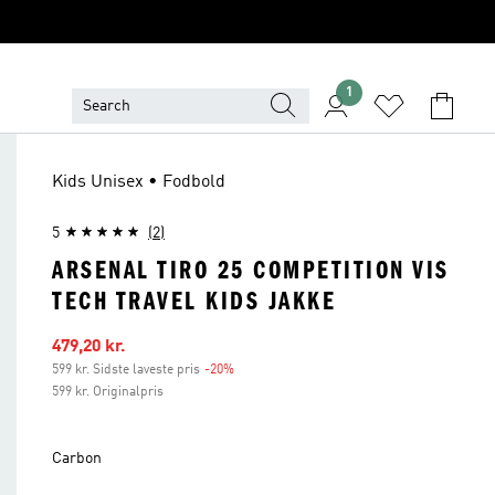
1
Kids Unisex • Fodbold
5
(2)
ARSENAL TIRO 25 COMPETITION VIS
TECH TRAVEL KIDS JAKKE
Udsalgspris
479,20 kr.
599 kr. Sidste laveste pris
-20%
Rabat
599 kr. Originalpris
Carbon