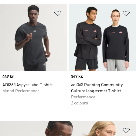
Føj til ønskeliste
Fø
Price
449 kr.
Price
349 kr.
ADI365 Aspyre løbe-T-shirt
adi365 Running Community
Mænd Performance
Culture langærmet T-shirt
Performance
2 colours
Fø