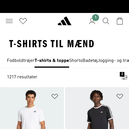
1
T-SHIRTS TIL MÆND
Fodboldtrøjer
T-shirts & toppe
Shorts
Badetøj
Jogging- og tr
2
1217 resultater
Føj til ønskeliste
Fø