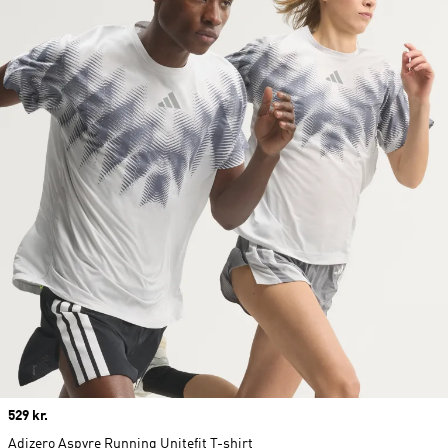
Price
529 kr.
Adizero Aspyre Running Unitefit T-shirt