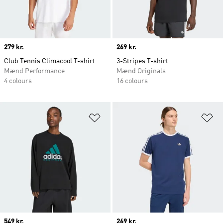
Price
279 kr.
Price
269 kr.
Club Tennis Climacool T-shirt
3-Stripes T-shirt
Mænd Performance
Mænd Originals
4 colours
16 colours
Føj til ønskeliste
Fø
Price
549 kr.
Price
269 kr.