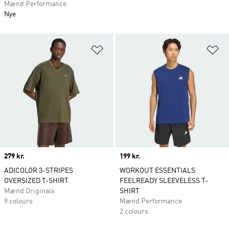
Mænd Performance
Nye
Føj til ønskeliste
Fø
Price
279 kr.
Price
199 kr.
ADICOLOR 3-STRIPES
WORKOUT ESSENTIALS
OVERSIZED T-SHIRT
FEELREADY SLEEVELESS T-
Mænd Originals
SHIRT
9 colours
Mænd Performance
2 colours