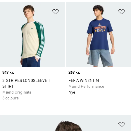
Føj til ønskeliste
Fø
Price
349 kr.
Price
269 kr.
3-STRIPES LONGSLEEVE T-
FEF A WIN26 T M
SHIRT
Mænd Performance
Mænd Originals
Nye
6 colours
Fø