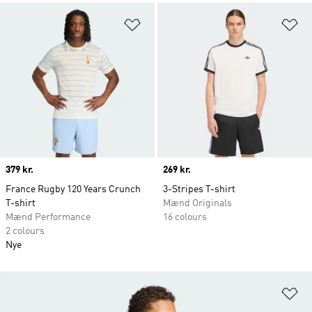
Føj til ønskeliste
Fø
Price
379 kr.
Price
269 kr.
France Rugby 120 Years Crunch
3-Stripes T-shirt
T-shirt
Mænd Originals
Mænd Performance
16 colours
2 colours
Nye
Fø