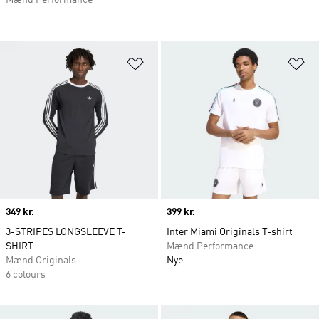
Føj til ønskeliste
Fø
Price
349 kr.
Price
399 kr.
3-STRIPES LONGSLEEVE T-
Inter Miami Originals T-shirt
SHIRT
Mænd Performance
Mænd Originals
Nye
6 colours