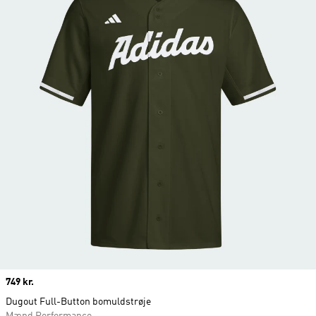
Price
749 kr.
Dugout Full-Button bomuldstrøje
Mænd Performance