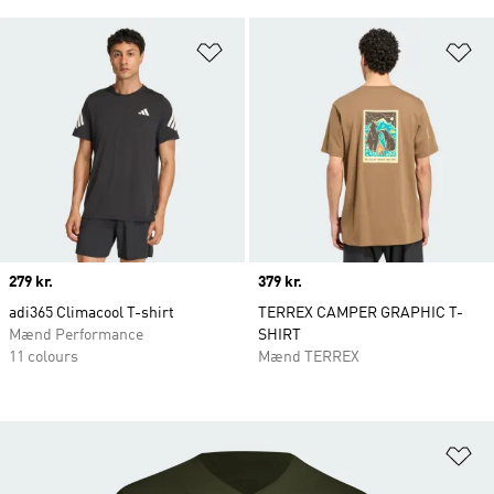
Føj til ønskeliste
Fø
Price
279 kr.
Price
379 kr.
adi365 Climacool T-shirt
TERREX CAMPER GRAPHIC T-
Mænd Performance
SHIRT
11 colours
Mænd TERREX
Fø