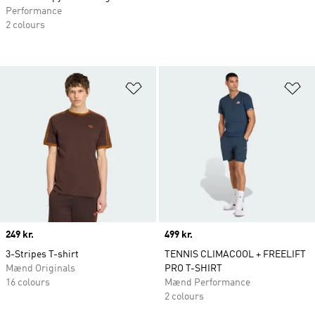
Performance
2 colours
Føj til ønskeliste
Fø
Price
249 kr.
Price
499 kr.
3-Stripes T-shirt
TENNIS CLIMACOOL + FREELIFT
Mænd Originals
PRO T-SHIRT
16 colours
Mænd Performance
2 colours