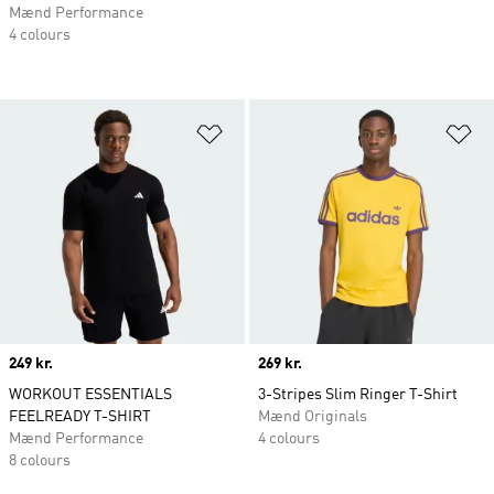
Mænd Performance
4 colours
Føj til ønskeliste
Fø
Price
249 kr.
Price
269 kr.
WORKOUT ESSENTIALS
3-Stripes Slim Ringer T-Shirt
FEELREADY T-SHIRT
Mænd Originals
Mænd Performance
4 colours
8 colours