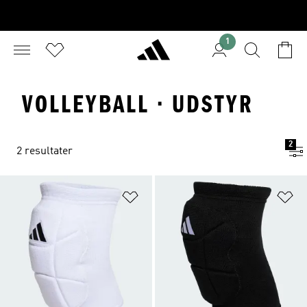
1
VOLLEYBALL · UDSTYR
2
2 resultater
Føj til ønskeliste
Fø