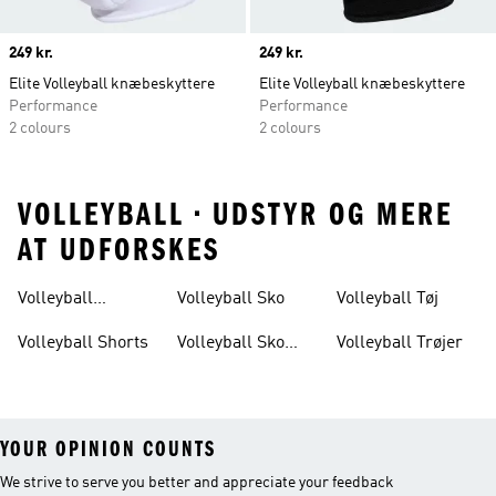
Price
249 kr.
Price
249 kr.
Elite Volleyball knæbeskyttere
Elite Volleyball knæbeskyttere
Performance
Performance
2 colours
2 colours
VOLLEYBALL • UDSTYR OG MERE
AT UDFORSKES
Volleyball
Volleyball Sko
Volleyball Tøj
Knæbeskyttere
Volleyball Shorts
Volleyball Sko
Volleyball Trøjer
Dame
YOUR OPINION COUNTS
We strive to serve you better and appreciate your feedback