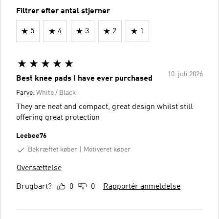
Filtrer efter antal stjerner
5
4
3
2
1
10. juli 2026
Best knee pads I have ever purchased
Farve:
White / Black
They are neat and compact, great design whilst still
offering great protection
Leebee76
Bekræftet køber
Motiveret køber
Oversættelse
Brugbart?
0
0
Rapportér anmeldelse