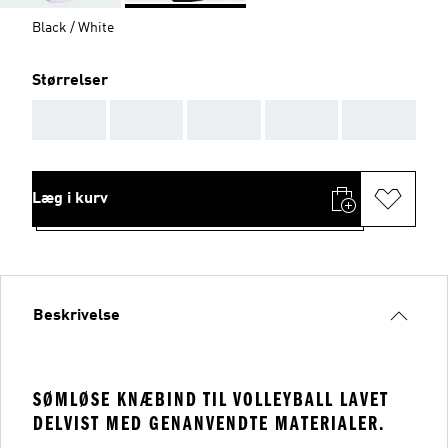
Black / White
Størrelser
AAA
AAA
AAA
AAA
AAA
Læg i kurv
Beskrivelse
SØMLØSE KNÆBIND TIL VOLLEYBALL LAVET
DELVIST MED GENANVENDTE MATERIALER.