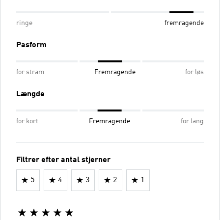
ringe
fremragende
Pasform
for stram
Fremragende
for løs
Længde
for kort
Fremragende
for lang
Filtrer efter antal stjerner
5
4
3
2
1