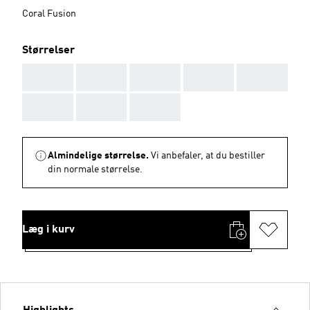
Coral Fusion
Størrelser
AAA
AAA
AAA
AAA
AAA
AAA
AAA
AAA
Almindelige størrelse.
Vi anbefaler, at du bestiller
din normale størrelse.
Læg i kurv