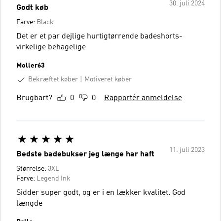
30. juli 2024
Godt køb
Farve:
Black
Det er et par dejlige hurtigtørrende badeshorts-
virkelige behagelige
Moller63
Bekræftet køber
Motiveret køber
Brugbart?
0
0
Rapportér anmeldelse
11. juli 2023
Bedste badebukser jeg længe har haft
Størrelse:
3XL
Farve:
Legend Ink
Sidder super godt, og er i en lækker kvalitet. God
længde