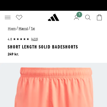
1
/
/
Hjem
Mænd
Tøj
4.8
(433)
SHORT LENGTH SOLID BADESHORTS
Pris
249 kr.