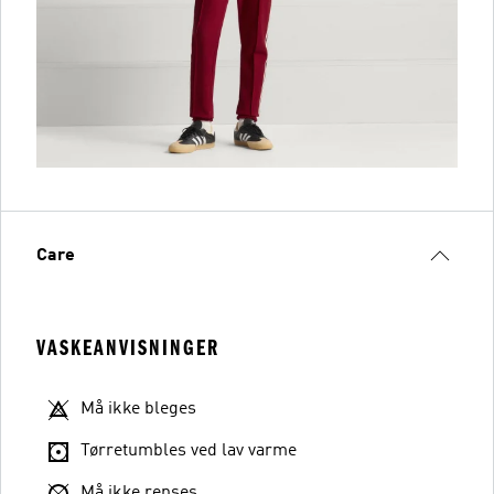
Care
VASKEANVISNINGER
Må ikke bleges
Tørretumbles ved lav varme
Må ikke renses