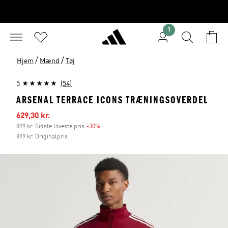
1
/
/
Hjem
Mænd
Tøj
5
(54)
ARSENAL TERRACE ICONS TRÆNINGSOVERDEL
Udsalgspris
629,30 kr.
899 kr. Sidste laveste pris
-30%
Rabat
899 kr. Originalpris