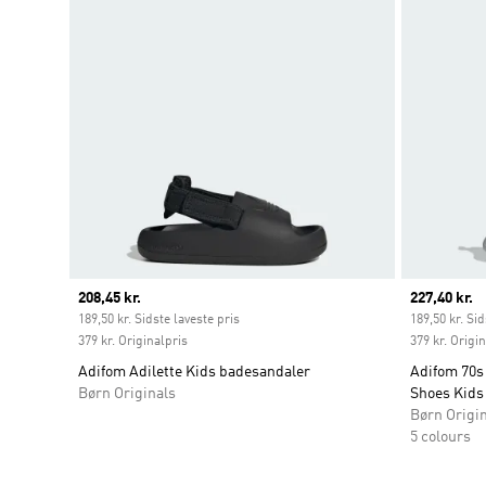
Current price
208,45 kr.
Current pr
227,40 kr.
189,50 kr. Sidste laveste pris
189,50 kr. Sid
379 kr. Originalpris
379 kr. Origi
Adifom Adilette Kids badesandaler
Adifom 70s 
Børn Originals
Shoes Kids
Børn Origi
5 colours