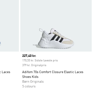
Current price
227,40 kr.
170,55 kr. Sidste laveste pris
379 kr. Originalpris
c Laces
Adifom 70s Comfort Closure Elastic Laces
Shoes Kids
Børn Originals
5 colours