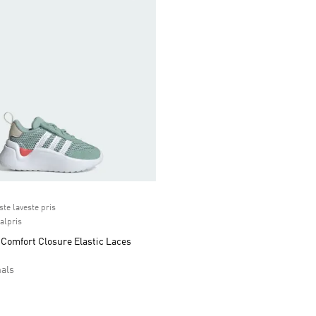
ice
ste laveste pris
nalpris
Comfort Closure Elastic Laces
nals