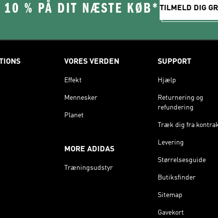
 10 % PÅ DIT NÆSTE KØB*
TILMELD DIG GR
TIONS
VORES VERDEN
SUPPORT
Effekt
Hjælp
Mennesker
Returnering og
refundering
Planet
Træk dig fra kontra
Levering
MORE ADIDAS
Størrelsesguide
Træningsudstyr
Butiksfinder
Sitemap
Gavekort