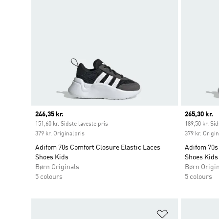
Current price
246,35 kr.
Current pr
265,30 kr.
151,60 kr. Sidste laveste pris
189,50 kr. Sid
379 kr. Originalpris
379 kr. Origi
Adifom 70s Comfort Closure Elastic Laces
Adifom 70s 
Shoes Kids
Shoes Kids
Børn Originals
Børn Origi
5 colours
5 colours
Føj til ønskeli