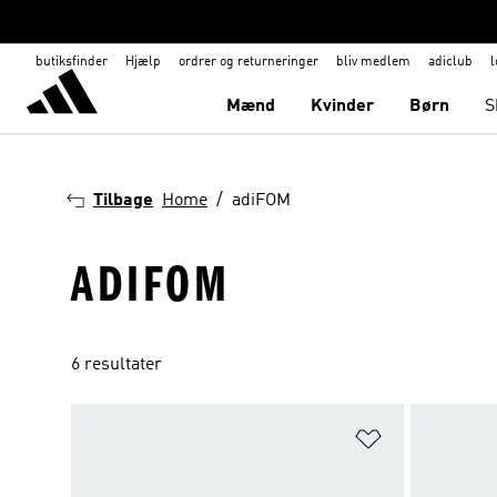
butiksfinder
Hjælp
ordrer og returneringer
bliv medlem
adiclub
l
Mænd
Kvinder
Børn
S
Tilbage
Home
adiFOM
ADIFOM
6 resultater
Føj til ønskeli