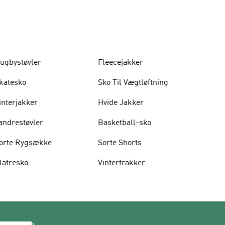
ugbystøvler
Fleecejakker
katesko
Sko Til Vægtløftning
interjakker
Hvide Jakker
andrestøvler
Basketball-sko
orte Rygsække
Sorte Shorts
latresko
Vinterfrakker