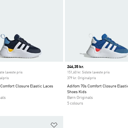
ice
Current price
246,35 kr.
ste laveste pris
151,60 kr. Sidste laveste pris
nalpris
379 kr. Originalpris
Comfort Closure Elastic Laces
Adifom 70s Comfort Closure Elasti
Shoes Kids
nals
Børn Originals
5 colours
ste
Føj til ønskeliste