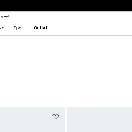
og ind
ko
Sport
Outlet
ste
Føj til ønskeliste