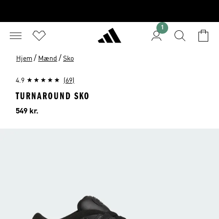
1
/
/
Hjem
Mænd
Sko
4.9
(69)
TURNAROUND SKO
Pris
549 kr.