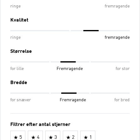
ringe
fremragende
Kvalitet
ringe
fremragende
Størrelse
for lille
Fremragende
for stor
Bredde
for snæver
Fremragende
for bred
Filtrer efter antal stjerner
5
4
3
2
1