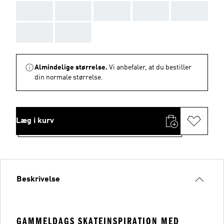
AAA
AAA
AAA
AAA
AAA
AAA
AAA
Almindelige størrelse.
Vi anbefaler, at du bestiller
din normale størrelse.
Læg i kurv
Beskrivelse
GAMMELDAGS SKATEINSPIRATION MED