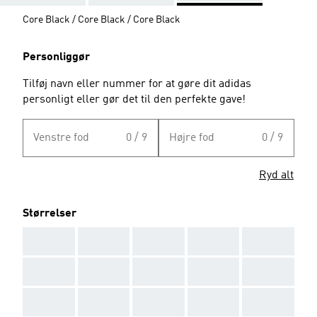
Core Black / Core Black / Core Black
Personliggør
Tilføj navn eller nummer for at gøre dit adidas
personligt eller gør det til den perfekte gave!
Venstre fod
0 / 9
Højre fod
0 / 9
Ryd alt
Størrelser
AAA
AAA
AAA
AAA
AAA
AAA
AAA
AAA
AAA
AAA
AAA
AAA
AAA
AAA
AAA