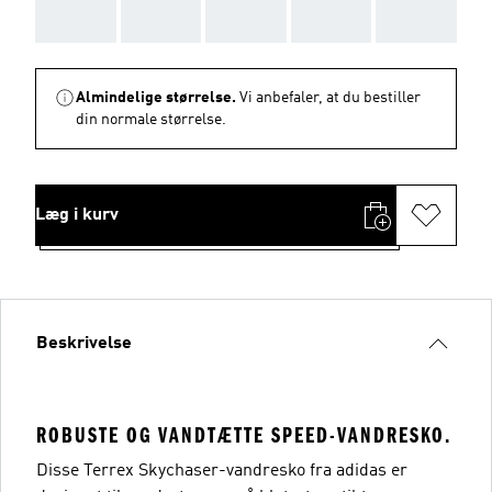
AAA
AAA
AAA
AAA
AAA
Almindelige størrelse.
Vi anbefaler, at du bestiller
din normale størrelse.
Læg i kurv
Beskrivelse
ROBUSTE OG VANDTÆTTE SPEED-VANDRESKO.
Disse Terrex Skychaser-vandresko fra adidas er