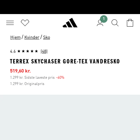
1
/
/
Hjem
Kvinder
Sko
4.6
(48)
TERREX SKYCHASER GORE-TEX VANDRESKO
Udsalgspris
519,60 kr.
1.299 kr. Sidste laveste pris
-60%
Rabat
1.299 kr. Originalpris