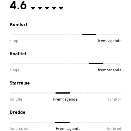
4.6
Komfort
ringe
fremragende
Kvalitet
ringe
fremragende
Størrelse
for lille
Fremragende
for stor
Bredde
for snæver
Fremragende
for bred