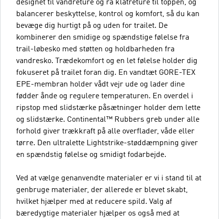
designet til vandreture og rå klatreture til toppen, og
balancerer beskyttelse, kontrol og komfort, så du kan
bevæge dig hurtigt på og uden for trailet. De
kombinerer den smidige og spændstige følelse fra
trail-løbesko med støtten og holdbarheden fra
vandresko. Trædekomfort og en let følelse holder dig
fokuseret på trailet foran dig. En vandtæt GORE-TEX
EPE-membran holder vådt vejr ude og lader dine
fødder ånde og regulere temperaturen. En overdel i
ripstop med slidstærke påsætninger holder dem lette
og slidstærke. Continental™ Rubbers greb under alle
forhold giver trækkraft på alle overflader, våde eller
tørre. Den ultralette Lightstrike-støddæmpning giver
en spændstig følelse og smidigt fodarbejde.
Ved at vælge genanvendte materialer er vi i stand til at
genbruge materialer, der allerede er blevet skabt,
hvilket hjælper med at reducere spild. Valg af
bæredygtige materialer hjælper os også med at