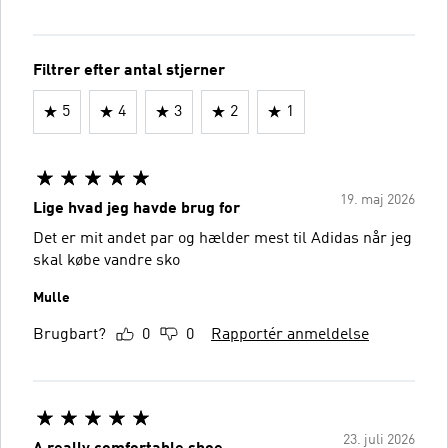
Filtrer efter antal stjerner
5
4
3
2
1
19. maj 2026
Lige hvad jeg havde brug for
Det er mit andet par og hælder mest til Adidas når jeg
skal købe vandre sko
Mulle
Brugbart?
0
0
Rapportér anmeldelse
23. juli 2026