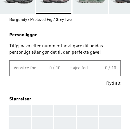
Burgundy / Preloved Fig / Grey Two
Personliggør
Tilføj navn eller nummer for at gøre dit adidas
personligt eller gør det til den perfekte gave!
Venstre fod
0 / 10
Højre fod
0 / 10
Ryd alt
Størrelser
AAA
AAA
AAA
AAA
AAA
AAA
AAA
AAA
AAA
AAA