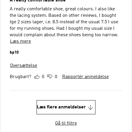
A really comfortable shoe
A really comfortable shoe, great colours. I also like
the lacing system. Based on other reviews, I bought
tge 2 sizes lager, i.e. 8.5 instead of the usual 7.5 I use
for my running shoes. Had I bought my usual size I
would complain about these shoes being too narrow.
Læs mere
bp10
Oversættelse
Brugbart?
0
0
Rapportér anmeldelse
Læs flere anmeldelser
Gå til filtre