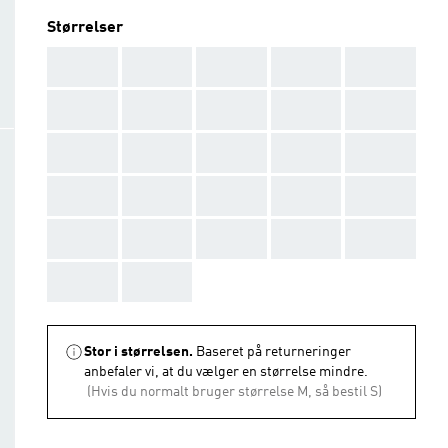
Størrelser
AAA
AAA
AAA
AAA
AAA
AAA
AAA
AAA
AAA
AAA
AAA
AAA
AAA
AAA
AAA
AAA
AAA
AAA
AAA
AAA
AAA
AAA
AAA
AAA
AAA
AAA
AAA
Stor i størrelsen.
Baseret på returneringer
anbefaler vi, at du vælger en størrelse mindre.
(Hvis du normalt bruger størrelse M, så bestil S)