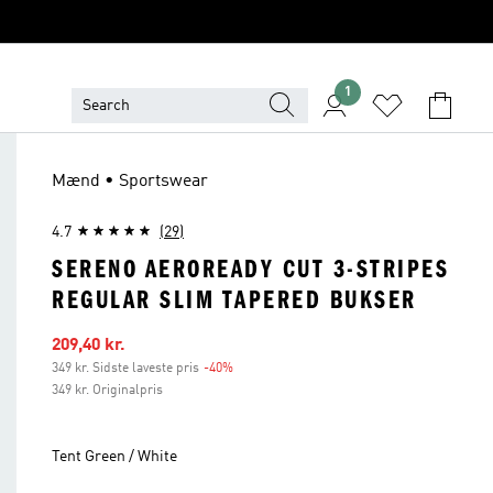
1
Mænd • Sportswear
4.7
(29)
SERENO AEROREADY CUT 3-STRIPES
REGULAR SLIM TAPERED BUKSER
Udsalgspris
209,40 kr.
349 kr. Sidste laveste pris
-40%
Rabat
349 kr. Originalpris
Tent Green / White