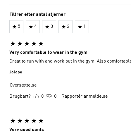
Filtrer efter antal stjerner
5
4
3
2
1
Very comfortable to wear in the gym
Great to run with and work out in the gym. Also comfortabl
Jolope
Oversættelse
Brugbart?
0
0
Rapportér anmeldelse
Very good pants