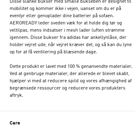
Disse slanke bukser med smalle bukseben er designet til
mobilitet og kommer ikke i vejen, uanset om du er på
eventyr eller genoplader dine batterier på sofaen.
AEROREADY leder sveden væk for at holde dig tør og
veltilpas, mens indsatser i mesh lader luften strømme
igennem. Disse bukser fra adidas har ankellynlåse, der
holder vejret ude, når vejret kræver det, og så kan du lyne
op for at få ventilering på blæsende dage.
Dette produkt er lavet med 100 % genanvendte materialer.
Ved at genbruge materialer, der allerede er blevet skabt,
hjælper vi med at reducere spild og vores afhængighed af
begrænsede ressourcer og reducere vores produkters
aftryk.
Care