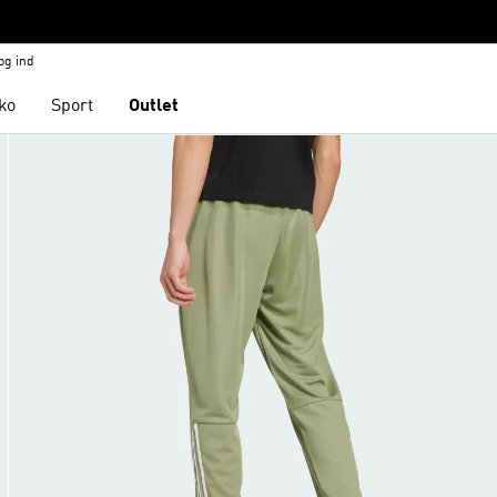
og ind
ko
Sport
Outlet