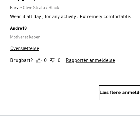
Farve:
Olive Strata / Black
Wear it all day , for any activity . Extremely comfortable.
Andre13
Motiveret køber
Oversættelse
Brugbart?
0
0
Rapportér anmeldelse
Læs flere anmeld