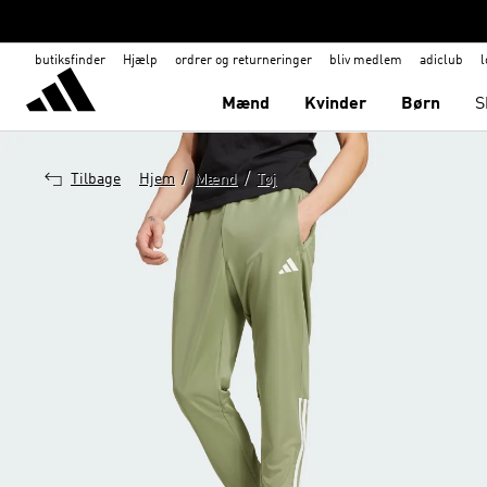
butiksfinder
Hjælp
ordrer og returneringer
bliv medlem
adiclub
l
Mænd
Kvinder
Børn
S
/
/
Tilbage
Hjem
Mænd
Tøj