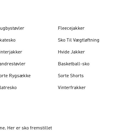
ugbystøvler
Fleecejakker
katesko
Sko Til Vægtløftning
interjakker
Hvide Jakker
andrestøvler
Basketball-sko
orte Rygsække
Sorte Shorts
latresko
Vinterfrakker
ne. Her er sko fremstillet