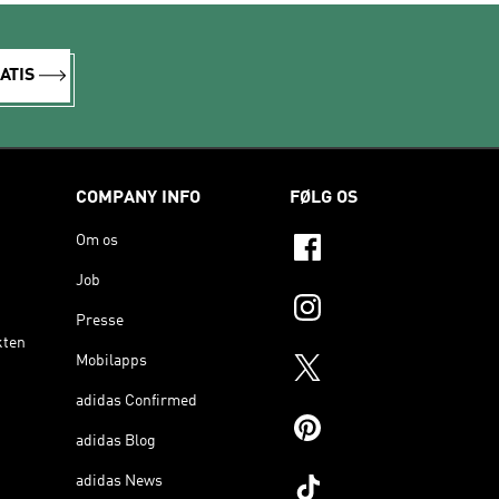
ATIS
COMPANY INFO
FØLG OS
Om os
Job
Presse
kten
Mobilapps
adidas Confirmed
adidas Blog
adidas News