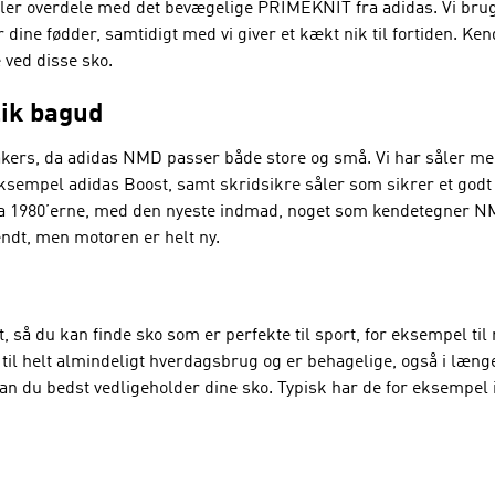
ler overdele med det bevægelige PRIMEKNIT fra adidas. Vi brug
 dine fødder, samtidigt med vi giver et kækt nik til fortiden. Ke
 ved disse sko.
lik bagud
akers, da adidas NMD passer både store og små. Vi har såler me
 eksempel adidas Boost, samt skridsikre såler som sikrer et godt
ra 1980’erne, med den nyeste indmad, noget som kendetegner N
ndt, men motoren er helt ny.
 så du kan finde sko som er perfekte til sport, for eksempel ti
 til helt almindeligt hverdagsbrug og er behagelige, også i længe
an du bedst vedligeholder dine sko. Typisk har de for eksempel ik