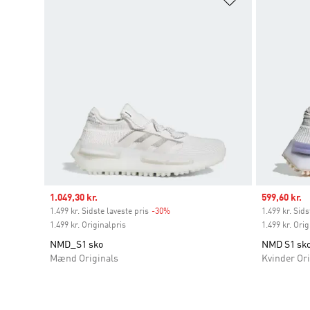
Sale price
1.049,30 kr.
Sale price
599,60 kr.
1.499 kr. Sidste laveste pris
-30%
Discount
1.499 kr. Sids
1.499 kr. Originalpris
1.499 kr. Orig
NMD_S1 sko
NMD S1 sk
Mænd Originals
Kvinder Ori