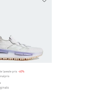
te laveste pris
-60%
Discount
inalpris
o
ginals