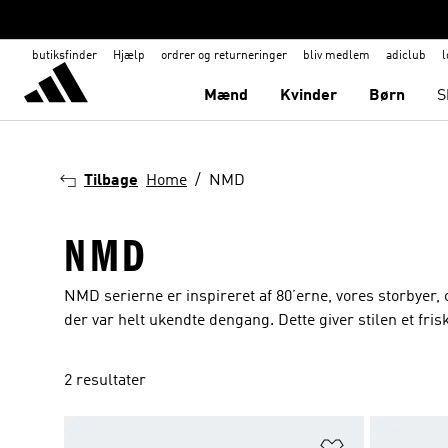
butiksfinder
Hjælp
ordrer og returneringer
bliv medlem
adiclub
l
Mænd
Kvinder
Børn
S
Tilbage
Home
NMD
NMD
NMD serierne er inspireret af 80’erne, vores storbyer
der var helt ukendte dengang. Dette giver stilen et friskt
2 resultater
Føj til ønskeli