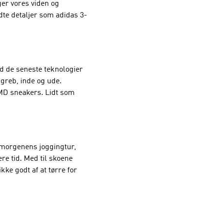
er vores viden og
ndte detaljer som adidas 3-
d de seneste teknologier
 greb, inde og ude.
MD sneakers. Lidt som
l morgenens joggingtur,
re tid. Med til skoene
ke godt af at tørre for