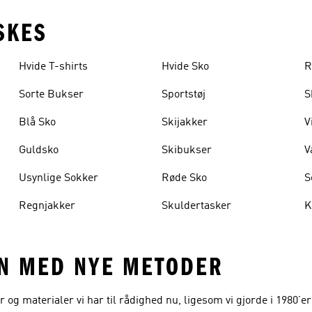
SKES
Hvide T-shirts
Hvide Sko
R
Sorte Bukser
Sportstøj
S
Blå Sko
Skijakker
V
Guldsko
Skibukser
V
Usynlige Sokker
Røde Sko
S
Regnjakker
Skuldertasker
K
EN MED NYE METODER
g materialer vi har til rådighed nu, ligesom vi gjorde i 1980’er