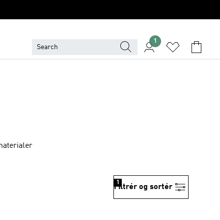
1
materialer
1
Filtrér og sortér