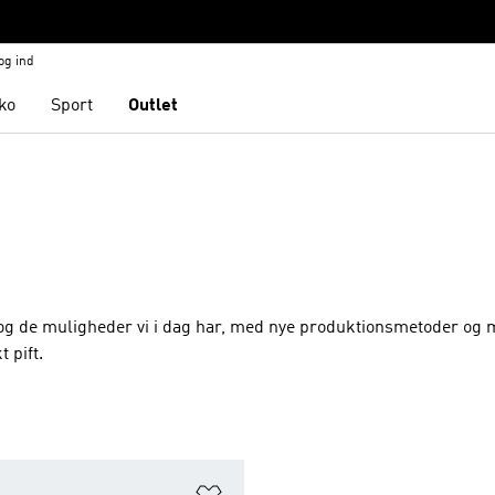
og ind
ko
Sport
Outlet
, og de muligheder vi i dag har, med nye produktionsmetoder og 
 pift.
ste
Føj til ønskeliste