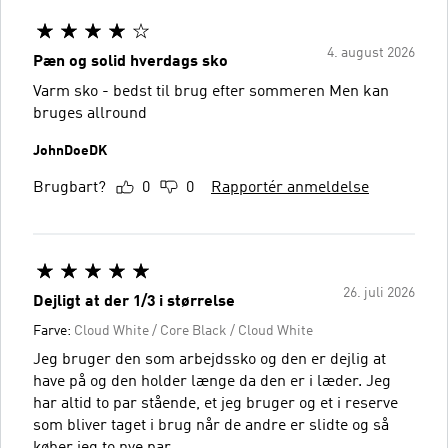
4. august 2026
Pæn og solid hverdags sko
Varm sko - bedst til brug efter sommeren Men kan
bruges allround
JohnDoeDK
Brugbart?
0
0
Rapportér anmeldelse
26. juli 2026
Dejligt at der 1/3 i størrelse
Farve:
Cloud White / Core Black / Cloud White
Jeg bruger den som arbejdssko og den er dejlig at
have på og den holder længe da den er i læder. Jeg
har altid to par stående, et jeg bruger og et i reserve
som bliver taget i brug når de andre er slidte og så
køber jeg to nye par