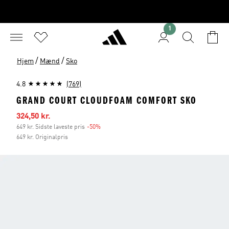
1
/
/
Hjem
Mænd
Sko
4.8
(769)
GRAND COURT CLOUDFOAM COMFORT SKO
Udsalgspris
324,50 kr.
649 kr. Sidste laveste pris
-50%
Rabat
649 kr. Originalpris