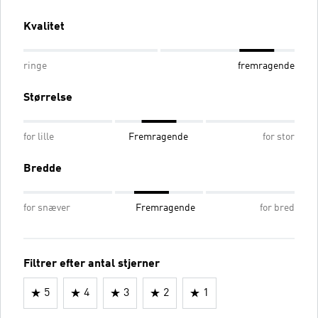
Kvalitet
ringe
fremragende
Størrelse
for lille
Fremragende
for stor
Bredde
for snæver
Fremragende
for bred
Filtrer efter antal stjerner
5
4
3
2
1