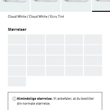
Cloud White / Cloud White / Ecru Tint
Størrelser
AAA
AAA
AAA
AAA
AAA
AAA
AAA
AAA
AAA
AAA
AAA
AAA
AAA
AAA
AAA
AAA
AAA
AAA
AAA
AAA
AAA
Almindelige størrelse.
Vi anbefaler, at du bestiller
din normale størrelse.