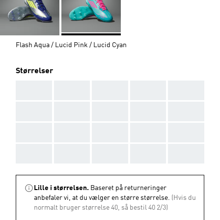
Flash Aqua / Lucid Pink / Lucid Cyan
Størrelser
AAA
AAA
AAA
AAA
AAA
AAA
AAA
AAA
AAA
AAA
AAA
AAA
AAA
AAA
AAA
AAA
AAA
AAA
AAA
AAA
Lille i størrelsen.
Baseret på returneringer
anbefaler vi, at du vælger en større størrelse.
(Hvis du
normalt bruger størrelse 40, så bestil 40 2/3)