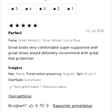
5
4
3
2
1
23. juli 2026
Perfect
Farve:
Silver Metallic / Solar Yellow / Lucid Blue
Great boots very comfortable super supportive with
great shoes would definitely recommend with great
foot protection
Craigkro
Køn:
Mand
Foretrukken placering:
Angreb
Spil:
Af og til
Overflade:
kunstbane
Bekræftet køber
Motiveret køber
Oversættelse
Brugbart?
0
0
Rapportér anmeldelse