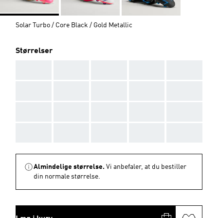
Solar Turbo / Core Black / Gold Metallic
Størrelser
AAA
AAA
AAA
AAA
AAA
AAA
AAA
AAA
AAA
AAA
AAA
AAA
AAA
AAA
AAA
AAA
AAA
AAA
AAA
AAA
Almindelige størrelse.
Vi anbefaler, at du bestiller
din normale størrelse.