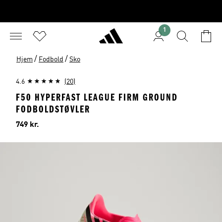
1
/
/
Hjem
Fodbold
Sko
4.6
(20)
F50 HYPERFAST LEAGUE FIRM GROUND
FODBOLDSTØVLER
Pris
749 kr.