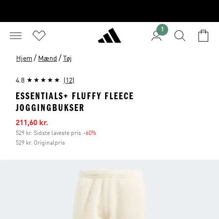
1
/
/
Hjem
Mænd
Tøj
4.8
(12)
ESSENTIALS+ FLUFFY FLEECE
JOGGINGBUKSER
Udsalgspris
211,60 kr.
529 kr. Sidste laveste pris
-60%
Rabat
529 kr. Originalpris