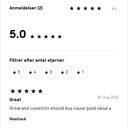
Anmeldelser (2)
5.0
Filtrer efter antal stjerner
5
4
3
2
1
30. maj 2026
Great
Great and cooolllllll should buy cause good value a
Hoollock