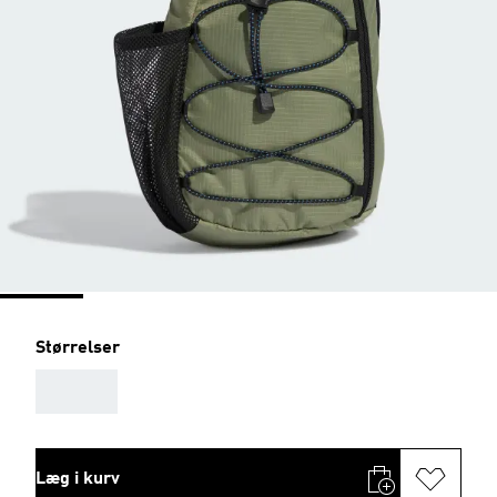
Størrelser
AAA
Læg i kurv