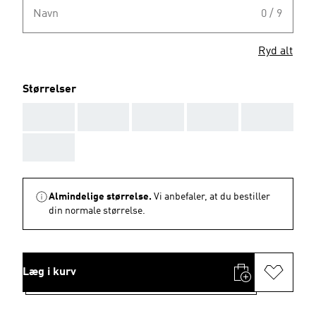
Navn
0 / 9
Ryd alt
Størrelser
AAA
AAA
AAA
AAA
AAA
AAA
Almindelige størrelse.
Vi anbefaler, at du bestiller
din normale størrelse.
Læg i kurv