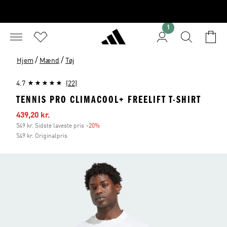
1
/
/
Hjem
Mænd
Tøj
4.7
(22)
TENNIS PRO CLIMACOOL+ FREELIFT T-SHIRT
Udsalgspris
439,20 kr.
549 kr. Sidste laveste pris
-20%
Rabat
549 kr. Originalpris