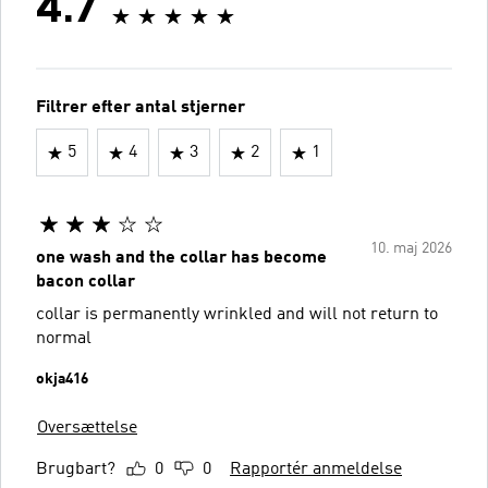
4.7
Filtrer efter antal stjerner
5
4
3
2
1
10. maj 2026
one wash and the collar has become
bacon collar
collar is permanently wrinkled and will not return to
normal
okja416
Oversættelse
Brugbart?
0
0
Rapportér anmeldelse