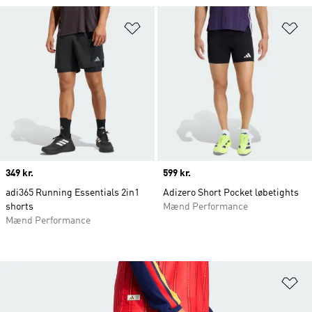
Føj til ønskeliste
Fø
Price
349 kr.
Price
599 kr.
adi365 Running Essentials 2in1
Adizero Short Pocket løbetights
shorts
Mænd Performance
Mænd Performance
Fø