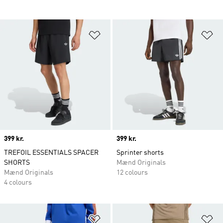
Føj til ønskeliste
Fø
Price
399 kr.
Price
399 kr.
TREFOIL ESSENTIALS SPACER
Sprinter shorts
SHORTS
Mænd Originals
Mænd Originals
12 colours
4 colours
Føj til ønskeliste
Fø