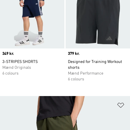
Price
349 kr.
Price
379 kr.
3-STRIPES SHORTS
Designed for Training Workout
Mænd Originals
shorts
6 colours
Mænd Performance
6 colours
Fø