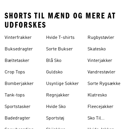
SHORTS TIL MÆND OG MERE AT
UDFORSKES
Vinterfrakker
Hvide T-shirts
Rugbystøvler
Buksedragter
Sorte Bukser
Skatesko
Bæltetasker
Blå Sko
Vinterjakker
Crop Tops
Guldsko
Vandrestøvler
Bomberjakker
Usynlige Sokker
Sorte Rygsække
Tank-tops
Regnjakker
Klatresko
Sportstasker
Hvide Sko
Fleecejakker
Badedragter
Sportstøj
Sko Til
Vægtløftning