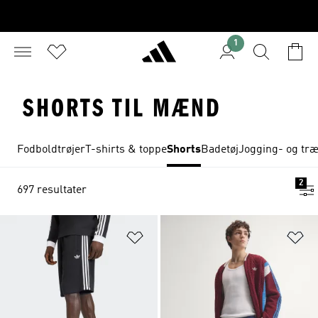
1
SHORTS TIL MÆND
Fodboldtrøjer
T-shirts & toppe
Shorts
Badetøj
Jogging- og tr
2
697 resultater
Føj til ønskeliste
Fø