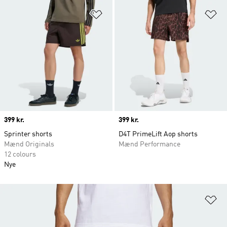
Føj til ønskeliste
Fø
Price
399 kr.
Price
399 kr.
Sprinter shorts
D4T PrimeLift Aop shorts
Mænd Originals
Mænd Performance
12 colours
Nye
Fø