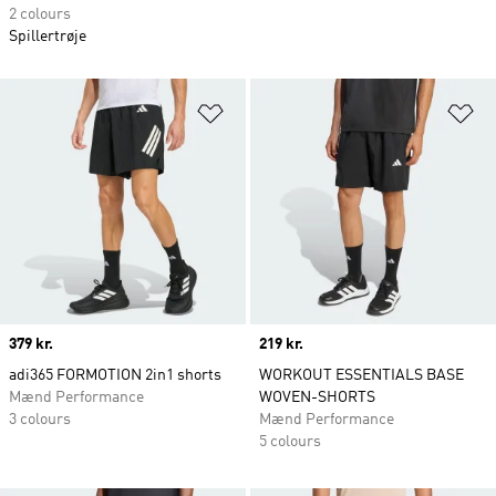
2 colours
Spillertrøje
Føj til ønskeliste
Fø
Price
379 kr.
Price
219 kr.
adi365 FORMOTION 2in1 shorts
WORKOUT ESSENTIALS BASE
Mænd Performance
WOVEN-SHORTS
3 colours
Mænd Performance
5 colours