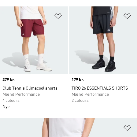
Føj til ønskeliste
Fø
Price
279 kr.
Price
179 kr.
Club Tennis Climacool shorts
TIRO 26 ESSENTIALS SHORTS
Mænd Performance
Mænd Performance
4 colours
2 colours
Nye
Fø