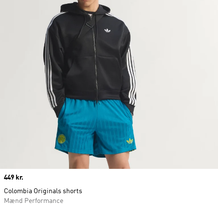
Price
449 kr.
Colombia Originals shorts
Mænd Performance