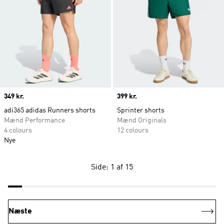
Price
349 kr.
Price
399 kr.
adi365 adidas Runners shorts
Sprinter shorts
Mænd Performance
Mænd Originals
4 colours
12 colours
Nye
Side: 1 af 15
Næste