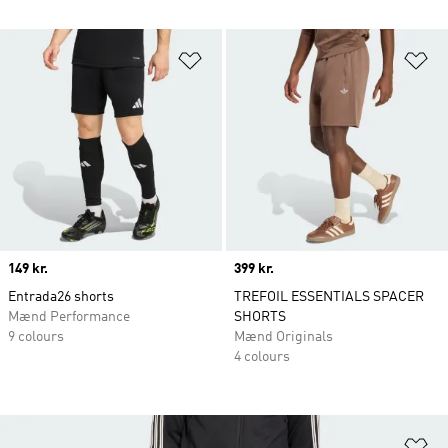
Føj til ønskeliste
Fø
Price
149 kr.
Price
399 kr.
Entrada26 shorts
TREFOIL ESSENTIALS SPACER
Mænd Performance
SHORTS
9 colours
Mænd Originals
4 colours
Fø