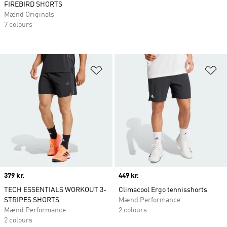
FIREBIRD SHORTS
Mænd Originals
7 colours
Føj til ønskeliste
Fø
Price
379 kr.
Price
449 kr.
TECH ESSENTIALS WORKOUT 3-
Climacool Ergo tennisshorts
STRIPES SHORTS
Mænd Performance
Mænd Performance
2 colours
2 colours