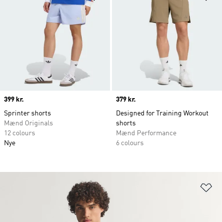
Price
399 kr.
Price
379 kr.
Sprinter shorts
Designed for Training Workout
Mænd Originals
shorts
12 colours
Mænd Performance
Nye
6 colours
Fø