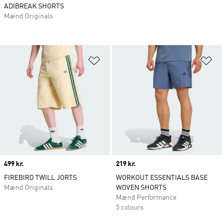
ADIBREAK SHORTS
Mænd Originals
Føj til ønskeliste
Fø
Price
499 kr.
Price
219 kr.
FIREBIRD TWILL JORTS
WORKOUT ESSENTIALS BASE
Mænd Originals
WOVEN SHORTS
Mænd Performance
5 colours