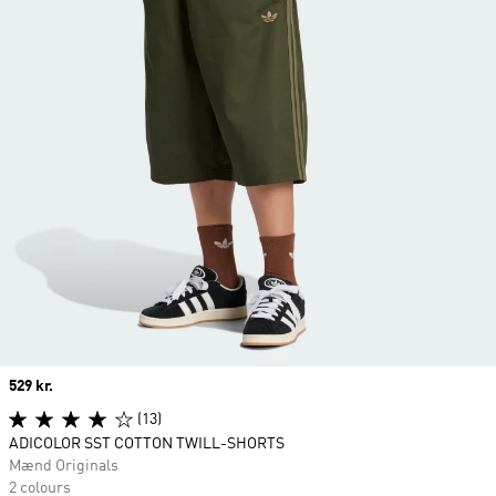
Price
529 kr.
(13)
ADICOLOR SST COTTON TWILL-SHORTS
Mænd Originals
2 colours