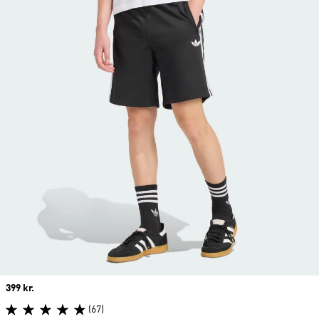
Price
399 kr.
(67)