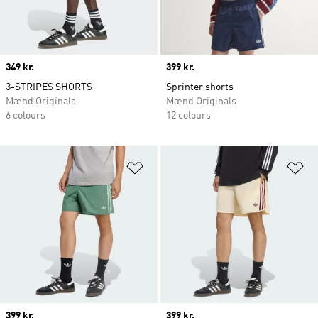
Price
349 kr.
Price
399 kr.
3-STRIPES SHORTS
Sprinter shorts
Mænd Originals
Mænd Originals
6 colours
12 colours
Føj til ønskeliste
Fø
Price
399 kr.
Price
399 kr.