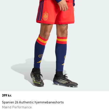
Price
399 kr.
Spanien 26 Authentic hjemmebaneshorts
Mænd Performance