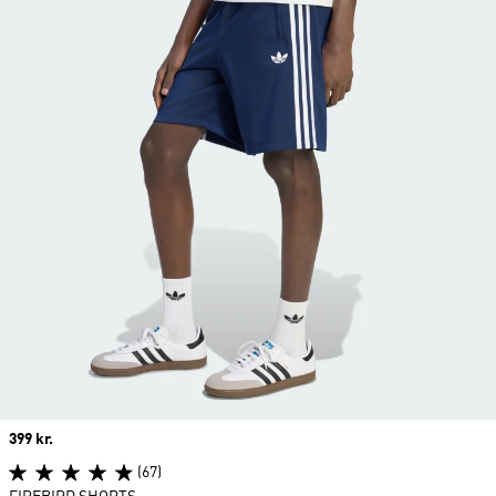
Price
399 kr.
(67)