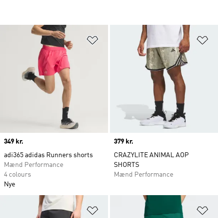
Føj til ønskeliste
Fø
Price
349 kr.
Price
379 kr.
adi365 adidas Runners shorts
CRAZYLITE ANIMAL AOP
Mænd Performance
SHORTS
4 colours
Mænd Performance
Nye
Føj til ønskeliste
Fø