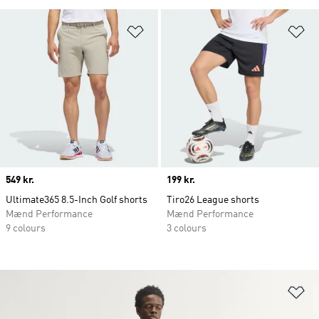
Føj til ønskeliste
Fø
Price
549 kr.
Price
199 kr.
Ultimate365 8.5-Inch Golf shorts
Tiro26 League shorts
Mænd Performance
Mænd Performance
9 colours
3 colours
Fø