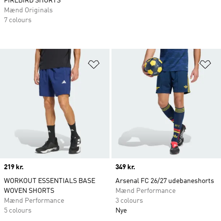
FIREBIRD SHORTS
Mænd Originals
7 colours
Føj til ønskeliste
Fø
Price
219 kr.
Price
349 kr.
WORKOUT ESSENTIALS BASE
Arsenal FC 26/27 udebaneshorts
WOVEN SHORTS
Mænd Performance
Mænd Performance
3 colours
5 colours
Nye