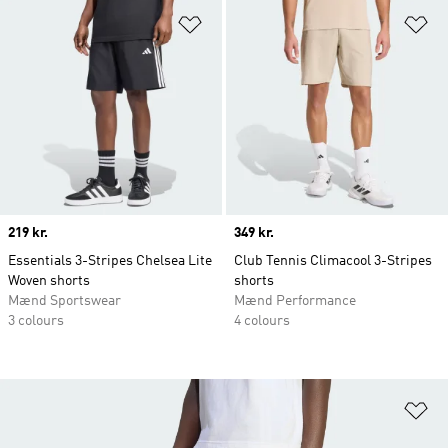
Føj til ønskeliste
Fø
Price
219 kr.
Price
349 kr.
Essentials 3-Stripes Chelsea Lite
Club Tennis Climacool 3-Stripes
Woven shorts
shorts
Mænd Sportswear
Mænd Performance
3 colours
4 colours
Fø