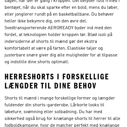
sagen, når der er gang i kroppen. Det betyder fuld frihed i
bentøjet, når du skal sparke efter en bold, mens du løber,
eller jonglerer rundt på en basketballbane. Du behøver
heller ikke bekymre dig, om den øvre del.
Svedtransporterende AEROREADY byder ind med den
fordel, at teknologien holder kroppen tør. Blød isoli på
indersiderne af shorts til mænd gør det ekstra
komfortabelt at være på farten. Elastiske taljer og
justerbare snøre giver dig alle muligheder for at tilpasse
og indstille dine shorts optimalt.
HERRESHORTS I FORSKELLIGE
LÆNGDER TIL DINE BEHOV
Shorts til mænd i mange forskellige former og længder
fuldender din shorts-garderobe. Lårkorte looks til
løbeture, svømning eller solbadning. Du har med
sikkerhed også brug for knælange shorts til herrer til alle
fodboldkampene, hvor de matcher perfekt med knælange