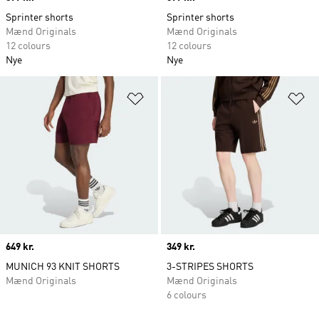
Sprinter shorts
Sprinter shorts
Mænd Originals
Mænd Originals
12 colours
12 colours
Nye
Nye
Føj til ønskeliste
Fø
Price
649 kr.
Price
349 kr.
MUNICH 93 KNIT SHORTS
3-STRIPES SHORTS
Mænd Originals
Mænd Originals
6 colours