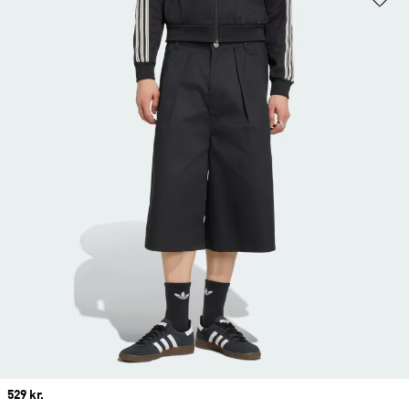
Price
529 kr.