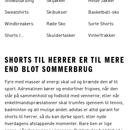
Snowboarding
Skijakker
Hvide Jakker
Sweatshirts
Skibukser
Basketball-sko
Windbreakers
Røde Sko
Sorte Shorts
Shorts I
Skuldertasker
Vinterfrakker
Knælængde
SHORTS TIL HERRER ER TIL MERE
END BLOT SOMMERBRUG
Fyre med masser af energi skal ud og brænde den af til
sport. Adrenalinen kører og endorfiner frigives, når den
står på sammenhold og fodbold med vennerne, eller når
enkeltmandspræstationer skal trumfes igennem til tennis,
badminton og alt mulige andet. adidas er altid garant for
shorts til herrer, så du kan dyrke sport, eller nyde
hverdagens afslappende momenter. Bare ben er lige