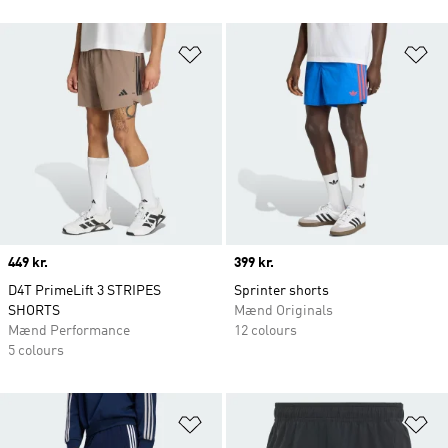
Føj til ønskeliste
Fø
Price
449 kr.
Price
399 kr.
D4T PrimeLift 3 STRIPES
Sprinter shorts
SHORTS
Mænd Originals
Mænd Performance
12 colours
5 colours
Føj til ønskeliste
Fø