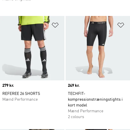
Føj til ønskeliste
Fø
Price
279 kr.
Price
249 kr.
REFEREE 26 SHORTS
TECHFIT-
Mænd Performance
kompressionstræningstights i
kort model
Mænd Performance
2 colours