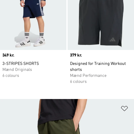
Price
349 kr.
Price
379 kr.
3-STRIPES SHORTS
Designed for Training Workout
Mænd Originals
shorts
6 colours
Mænd Performance
6 colours
Fø