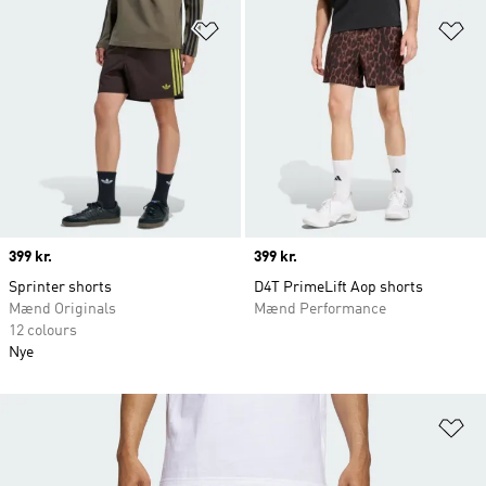
Føj til ønskeliste
Fø
Price
399 kr.
Price
399 kr.
Sprinter shorts
D4T PrimeLift Aop shorts
Mænd Originals
Mænd Performance
12 colours
Nye
Fø