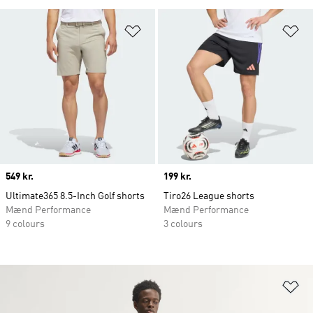
Føj til ønskeliste
Fø
Price
549 kr.
Price
199 kr.
Ultimate365 8.5-Inch Golf shorts
Tiro26 League shorts
Mænd Performance
Mænd Performance
9 colours
3 colours
Fø