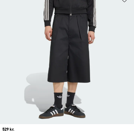
Price
529 kr.