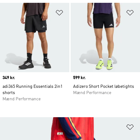
Føj til ønskeliste
Fø
Price
349 kr.
Price
599 kr.
adi365 Running Essentials 2in1
Adizero Short Pocket løbetights
shorts
Mænd Performance
Mænd Performance
Fø