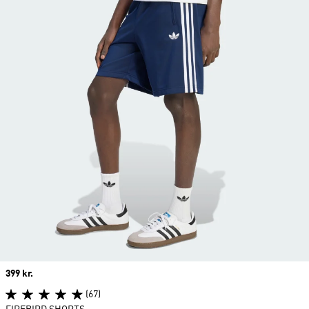
Price
399 kr.
(67)