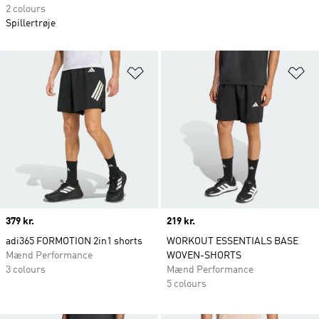
2 colours
Spillertrøje
Føj til ønskeliste
Fø
Price
379 kr.
Price
219 kr.
adi365 FORMOTION 2in1 shorts
WORKOUT ESSENTIALS BASE
Mænd Performance
WOVEN-SHORTS
3 colours
Mænd Performance
5 colours