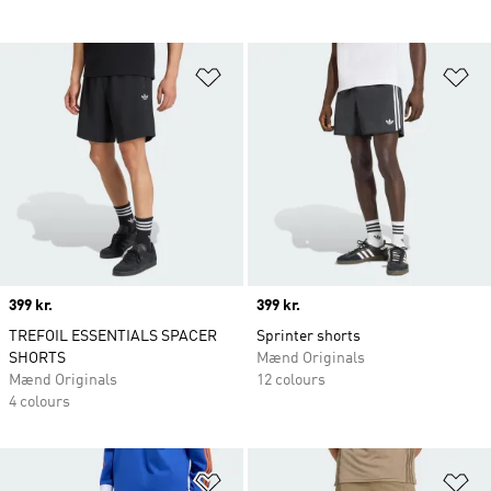
Føj til ønskeliste
Fø
Price
399 kr.
Price
399 kr.
TREFOIL ESSENTIALS SPACER
Sprinter shorts
SHORTS
Mænd Originals
Mænd Originals
12 colours
4 colours
Føj til ønskeliste
Fø