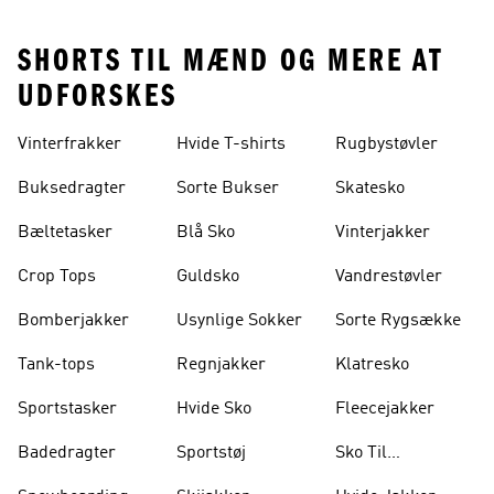
SHORTS TIL MÆND OG MERE AT
UDFORSKES
Vinterfrakker
Hvide T-shirts
Rugbystøvler
Buksedragter
Sorte Bukser
Skatesko
Bæltetasker
Blå Sko
Vinterjakker
Crop Tops
Guldsko
Vandrestøvler
Bomberjakker
Usynlige Sokker
Sorte Rygsække
Tank-tops
Regnjakker
Klatresko
Sportstasker
Hvide Sko
Fleecejakker
Badedragter
Sportstøj
Sko Til
Vægtløftning