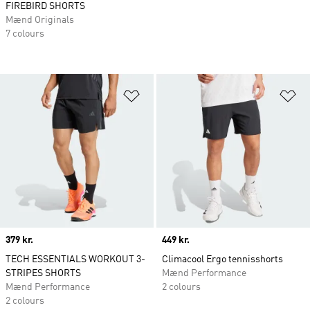
FIREBIRD SHORTS
Mænd Originals
7 colours
Føj til ønskeliste
Fø
Price
379 kr.
Price
449 kr.
TECH ESSENTIALS WORKOUT 3-
Climacool Ergo tennisshorts
STRIPES SHORTS
Mænd Performance
Mænd Performance
2 colours
2 colours