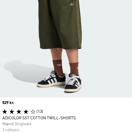
Price
529 kr.
(13)
ADICOLOR SST COTTON TWILL-SHORTS
Mænd Originals
2 colours