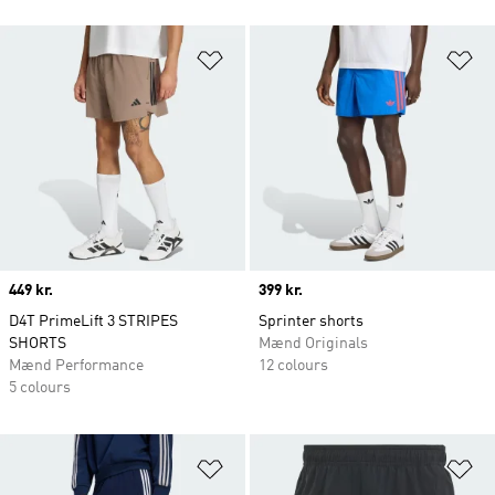
Føj til ønskeliste
Fø
Price
449 kr.
Price
399 kr.
D4T PrimeLift 3 STRIPES
Sprinter shorts
SHORTS
Mænd Originals
Mænd Performance
12 colours
5 colours
Føj til ønskeliste
Fø