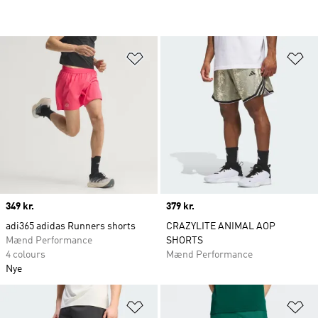
Føj til ønskeliste
Fø
Price
349 kr.
Price
379 kr.
adi365 adidas Runners shorts
CRAZYLITE ANIMAL AOP
Mænd Performance
SHORTS
4 colours
Mænd Performance
Nye
Føj til ønskeliste
Fø