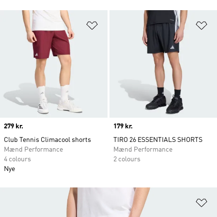
Føj til ønskeliste
Fø
Price
279 kr.
Price
179 kr.
Club Tennis Climacool shorts
TIRO 26 ESSENTIALS SHORTS
Mænd Performance
Mænd Performance
4 colours
2 colours
Nye
Fø