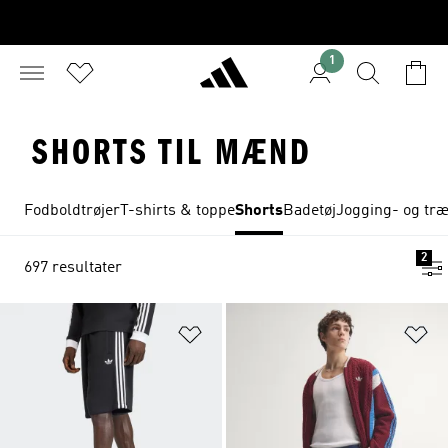
1
SHORTS TIL MÆND
Fodboldtrøjer
T-shirts & toppe
Shorts
Badetøj
Jogging- og tr
2
697 resultater
Føj til ønskeliste
Fø