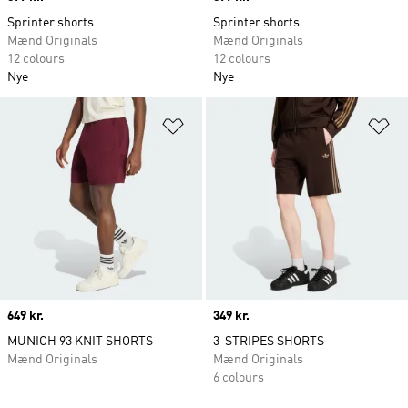
Sprinter shorts
Sprinter shorts
Mænd Originals
Mænd Originals
12 colours
12 colours
Nye
Nye
Føj til ønskeliste
Fø
Price
649 kr.
Price
349 kr.
MUNICH 93 KNIT SHORTS
3-STRIPES SHORTS
Mænd Originals
Mænd Originals
6 colours