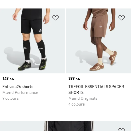
Føj til ønskeliste
Fø
Price
149 kr.
Price
399 kr.
Entrada26 shorts
TREFOIL ESSENTIALS SPACER
Mænd Performance
SHORTS
9 colours
Mænd Originals
4 colours
Fø