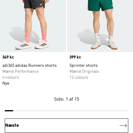
Price
349 kr.
Price
399 kr.
adi365 adidas Runners shorts
Sprinter shorts
Mænd Performance
Mænd Originals
4 colours
12 colours
Nye
Side: 1 af 15
Næste