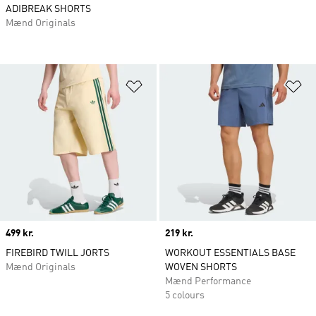
ADIBREAK SHORTS
Mænd Originals
Føj til ønskeliste
Fø
Price
499 kr.
Price
219 kr.
FIREBIRD TWILL JORTS
WORKOUT ESSENTIALS BASE
Mænd Originals
WOVEN SHORTS
Mænd Performance
5 colours