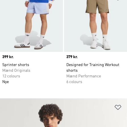
Price
399 kr.
Price
379 kr.
Sprinter shorts
Designed for Training Workout
Mænd Originals
shorts
12 colours
Mænd Performance
Nye
6 colours
Fø