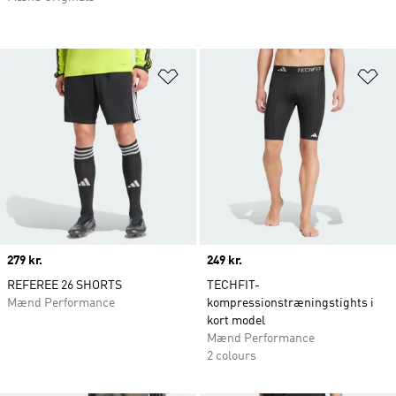
Føj til ønskeliste
Fø
Price
279 kr.
Price
249 kr.
REFEREE 26 SHORTS
TECHFIT-
Mænd Performance
kompressionstræningstights i
kort model
Mænd Performance
2 colours