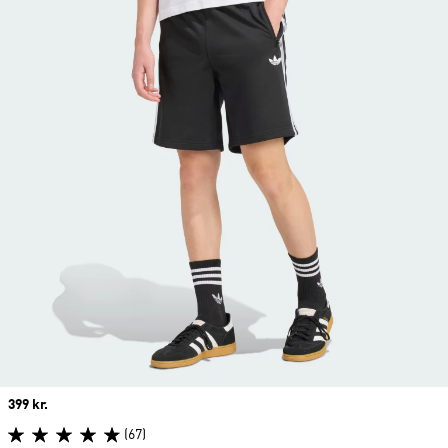
Price
399 kr.
(67)