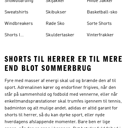
Snowboarding
Skijakker
Hvide Jakker
Sweatshirts
Skibukser
Basketball-sko
Windbreakers
Røde Sko
Sorte Shorts
Shorts I
Skuldertasker
Vinterfrakker
Knælængde
SHORTS TIL HERRER ER TIL MERE
END BLOT SOMMERBRUG
Fyre med masser af energi skal ud og brænde den af til
sport. Adrenalinen kører og endorfiner frigives, når den
står på sammenhold og fodbold med vennerne, eller når
enkeltmandspræstationer skal trumfes igennem til tennis,
badminton og alt mulige andet. adidas er altid garant for
shorts til herrer, så du kan dyrke sport, eller nyde
hverdagens afslappende momenter. Bare ben er lige