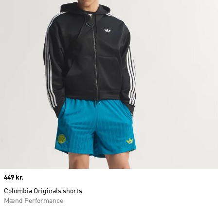
Price
449 kr.
Colombia Originals shorts
Mænd Performance