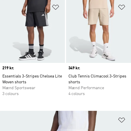
Føj til ønskeliste
Fø
Price
219 kr.
Price
349 kr.
Essentials 3-Stripes Chelsea Lite
Club Tennis Climacool 3-Stripes
Woven shorts
shorts
Mænd Sportswear
Mænd Performance
3 colours
4 colours
Fø