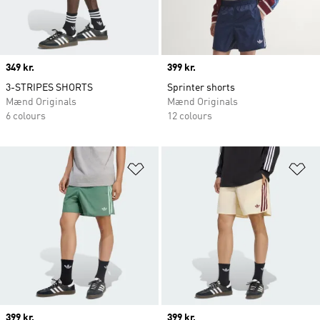
Price
349 kr.
Price
399 kr.
3-STRIPES SHORTS
Sprinter shorts
Mænd Originals
Mænd Originals
6 colours
12 colours
Føj til ønskeliste
Fø
Price
399 kr.
Price
399 kr.