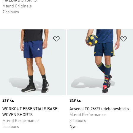
FIREBIRD SHORTS
Mænd Originals
7 colours
Føj til ønskeliste
Fø
Price
219 kr.
Price
349 kr.
WORKOUT ESSENTIALS BASE
Arsenal FC 26/27 udebaneshorts
WOVEN SHORTS
Mænd Performance
Mænd Performance
3 colours
5 colours
Nye