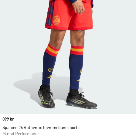
Price
399 kr.
Spanien 26 Authentic hjemmebaneshorts
Mænd Performance