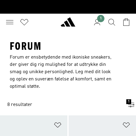
1
FORUM
Forum er ensbetydende med ikoniske sneakers,
der giver dig rig mulighed for at udtrykke din
smag og unikke personlighed. Leg med dit look
og oplev en suveræn følelse af komfort, samt en
optimal støtte.
1
8 resultater
Føj til ønskeliste
Fø