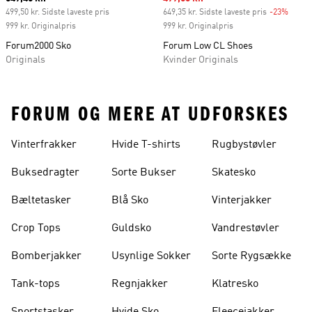
499,50 kr. Sidste laveste pris
649,35 kr. Sidste laveste pris
-23%
Disco
999 kr. Originalpris
999 kr. Originalpris
Forum2000 Sko
Forum Low CL Shoes
Originals
Kvinder Originals
FORUM OG MERE AT UDFORSKES
Vinterfrakker
Hvide T-shirts
Rugbystøvler
Buksedragter
Sorte Bukser
Skatesko
Bæltetasker
Blå Sko
Vinterjakker
Crop Tops
Guldsko
Vandrestøvler
Bomberjakker
Usynlige Sokker
Sorte Rygsække
Tank-tops
Regnjakker
Klatresko