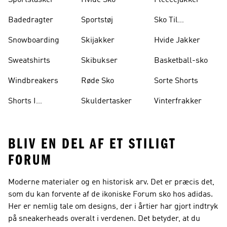
Sportstasker
Hvide Sko
Fleecejakker
Badedragter
Sportstøj
Sko Til
Vægtløftning
Snowboarding
Skijakker
Hvide Jakker
Sweatshirts
Skibukser
Basketball-sko
Windbreakers
Røde Sko
Sorte Shorts
Shorts I
Skuldertasker
Vinterfrakker
Knælængde
BLIV EN DEL AF ET STILIGT
FORUM
Moderne materialer og en historisk arv. Det er præcis det,
som du kan forvente af de ikoniske Forum sko hos adidas.
Her er nemlig tale om designs, der i årtier har gjort indtryk
på sneakerheads overalt i verdenen. Det betyder, at du