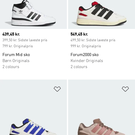
Current price
439,45 kr.
Current price
549,45 kr.
399,50 kr. Sidste laveste pris
499,50 kr. Sidste laveste pris
799 kr. Originalpris
999 kr. Originalpris
Forum Mid sko
Forum2000 sko
Børn Originals
Kvinder Originals
2 colours
2 colours
Føj til ønskeliste
Fø