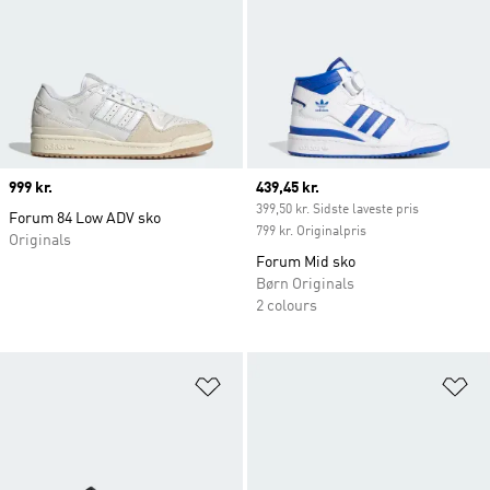
Price
999 kr.
Current price
439,45 kr.
399,50 kr. Sidste laveste pris
Forum 84 Low ADV sko
799 kr. Originalpris
Originals
Forum Mid sko
Børn Originals
2 colours
Føj til ønskeliste
Fø