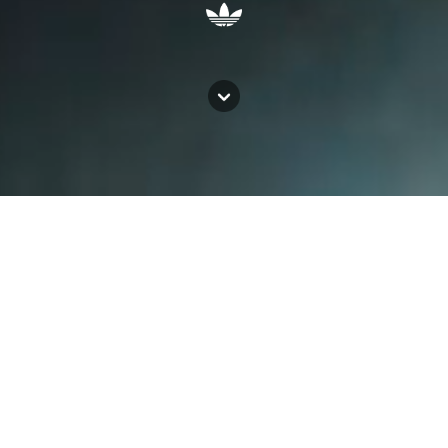
ADIDAS SPZL
AVAVAV
BAPE
adidas SPZL er Gary Aspdens hjertebarn og er en hyldest til 3-Stripes-arven, der bliver 
genfødt som moderne tøj og sko til i dag. En kærlig hyldest til arkivet, der dykker dybt 
BAD BUNNY
ned i mindre kendte silhuetter og nyfortolker brandets vintage design-DNA til 