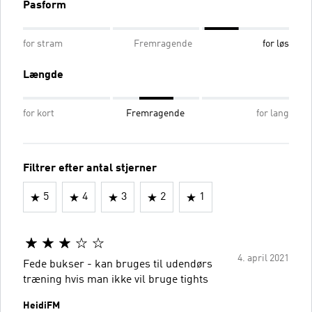
Pasform
for stram
Fremragende
for løs
Længde
for kort
Fremragende
for lang
Filtrer efter antal stjerner
5
4
3
2
1
4. april 2021
Fede bukser - kan bruges til udendørs
træning hvis man ikke vil bruge tights
HeidiFM