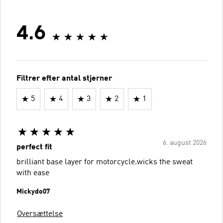
4.6
Filtrer efter antal stjerner
5
4
3
2
1
6. august 2026
perfect fit
brilliant base layer for motorcycle.wicks the sweat
with ease
Mickydo07
Oversættelse