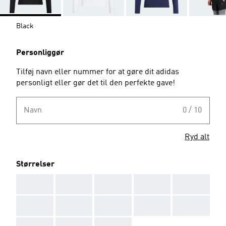
Black
Personliggør
Tilføj navn eller nummer for at gøre dit adidas
personligt eller gør det til den perfekte gave!
Navn
0 / 10
Ryd alt
Størrelser
AAA
AAA
AAA
AAA
AAA
AAA
AAA
AAA
AAA
AAA