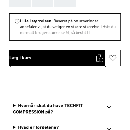
AAA
AAA
AAA
Lille i størrelsen.
Baseret på returneringer
anbefaler vi, at du vælger en større størrelse.
(Hvis du
normalt bruger størrelse M, så bestil L)
Læg i kurv
Hvornår skal du have TECHFIT
COMPRESSION på?
Hvad er fordelene?